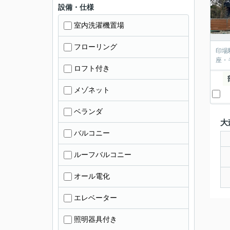
設備・仕様
室内洗濯機置場
フローリング
印場
座・
ロフト付き
メゾネット
ベランダ
大
バルコニー
ルーフバルコニー
オール電化
エレベーター
照明器具付き