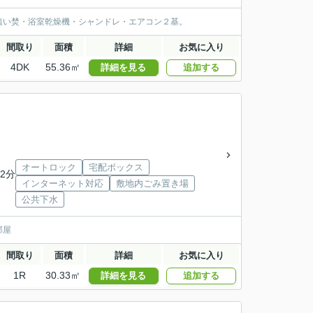
追い焚・浴室乾燥機・シャンドレ・エアコン２基。
間取り
面積
詳細
お気に入り
4DK
55.36㎡
詳細を見る
追加する
オートロック
宅配ボックス
2分
インターネット対応
敷地内ごみ置き場
公共下水
部屋
間取り
面積
詳細
お気に入り
1R
30.33㎡
詳細を見る
追加する