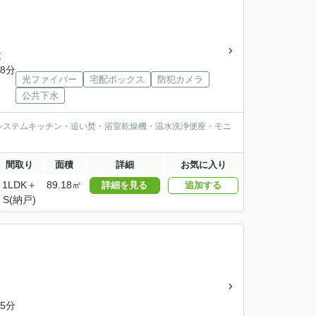
建
8分
光ファイバー
宅配ボックス
防犯カメラ
公共下水
システムキッチン・追い焚・浴室乾燥機・温水洗浄便座・モニ
間取り
面積
詳細
お気に入り
1LDK＋
89.18㎡
詳細を見る
追加する
S(納戸)
5分