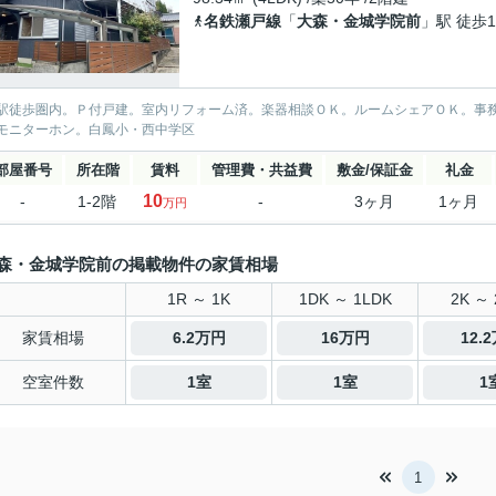
名鉄瀬戸線
「
大森・金城学院前
」駅 徒歩1
駅徒歩圏内。Ｐ付戸建。室内リフォーム済。楽器相談ＯＫ。ルームシェアＯＫ。事
モニターホン。白鳳小・西中学区
部屋番号
所在階
賃料
管理費・共益費
敷金/保証金
礼金
10
-
1-2階
-
3ヶ月
1ヶ月
万円
森・金城学院前の掲載物件の家賃相場
1R ～ 1K
1DK ～ 1LDK
2K ～ 
家賃相場
6.2万円
16万円
12.
空室件数
1室
1室
1
1