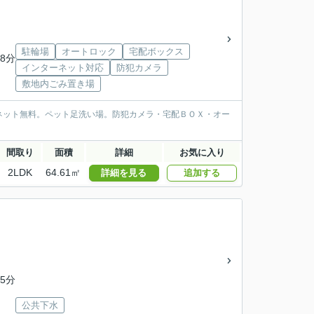
駐輪場
オートロック
宅配ボックス
8分
インターネット対応
防犯カメラ
敷地内ごみ置き場
ネット無料。ペット足洗い場。防犯カメラ・宅配ＢＯＸ・オー
間取り
面積
詳細
お気に入り
2LDK
64.61㎡
詳細を見る
追加する
5分
公共下水