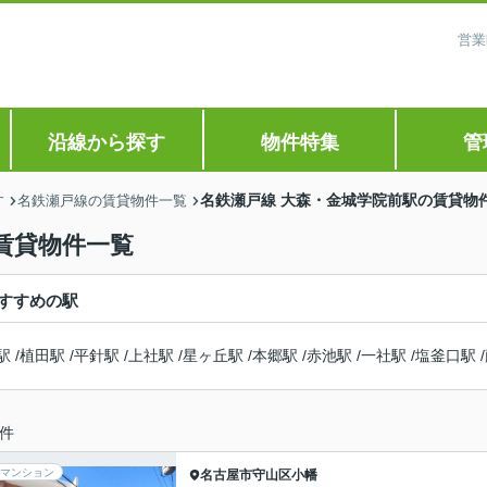
営業
沿線から探す
物件特集
管
名鉄瀬戸線 大森・金城学院前駅の賃貸物
す
名鉄瀬戸線の賃貸物件一覧
賃貸物件一覧
すすめの駅
駅
/
植田駅
/
平針駅
/
上社駅
/
星ヶ丘駅
/
本郷駅
/
赤池駅
/
一社駅
/
塩釜口駅
/
件
マンション
名古屋市守山区
小幡