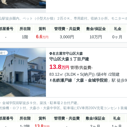
山駅徒歩圏内。ペット（小型犬か猫）２匹ＯＫ。専用庭付。収納３か所。モニター
部屋番号
所在階
賃料
管理費・共益費
敷金/保証金
礼金
6.6
-
1階
3,000円
10万円
0ヶ月
万円
建て
名古屋市守山区
大森
守山区大森１丁目戸建
13.8
万円
管理/共益費-
83.12㎡ (3LDK＋S(納戸)) /築4年 /2階建
名鉄瀬戸線
「
大森・金城学院前
」駅 徒歩
・金城学院前駅徒歩９分。築浅・駐車場２台付戸建。
乾燥機・ロフト付。大森小・大森中学区。駐車場にEV車用200V充電コンセント装
部屋番号
所在階
賃料
管理費・共益費
敷金/保証金
礼金
13.8
-
1-2階
-
2ヶ月
1ヶ月
万円