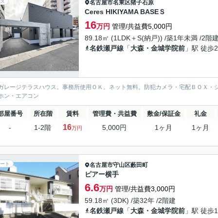
ス
名古屋市名東区
猪子石原
Ceres HIKIYAMA BASEＳ
16
万円
管理/共益費5,000円
89.18㎡ (1LDK＋S(納戸)) /築1年未満 /2階
名鉄瀬戸線
「
大森・金城学院前
」駅 徒歩2
ガレージテラスハウス。事務所使用ＯＫ。ネット無料。防犯カメラ・宅配ＢＯＸ・
ホン・エアコン
部屋番号
所在階
賃料
管理費・共益費
敷金/保証金
礼金
16
-
1-2階
5,000円
1ヶ月
1ヶ月
万円
ート
名古屋市守山区
藪田町
ピアー横手
6.6
万円
管理/共益費3,000円
59.18㎡ (3DK) /築32年 /2階建
名鉄瀬戸線
「
大森・金城学院前
」駅 徒歩1