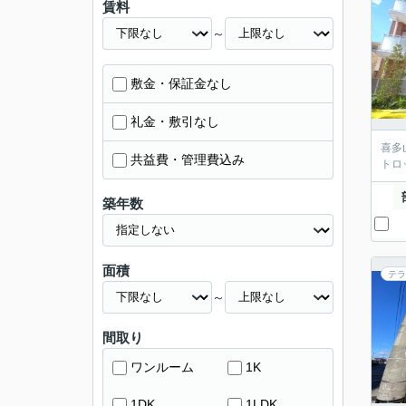
賃料
～
敷金・保証金なし
礼金・敷引なし
喜多
共益費・管理費込み
トロ
築年数
面積
テラ
～
間取り
ワンルーム
1K
1DK
1LDK