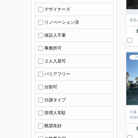
デザイナーズ
喜多
リノベーション済
保証人不要
事務所可
一戸
２人入居可
バリアフリー
分割可
分譲タイプ
大森
管理人常駐
浴室
眺望良好