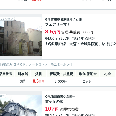
マンション
名古屋市名東区
猪子石原
フェアリーマナ
8.5
万円
管理/共益費5,000円
64.80㎡ (3LDK) /築24年 /3階建
名鉄瀬戸線
「
大森・金城学院前
」駅 徒歩2
ト(猫のみ)３匹ＯＫ。オートロック・モニターホン付
部屋番号
所在階
賃料
管理費・共益費
敷金/保証金
礼金
8.5
-
3階
5,000円
2ヶ月
-
万円
建て
尾張旭市
霞ケ丘町中
霞ヶ丘の家
10
万円
管理/共益費-
98.34㎡ (4LDK) /築50年 /2階建