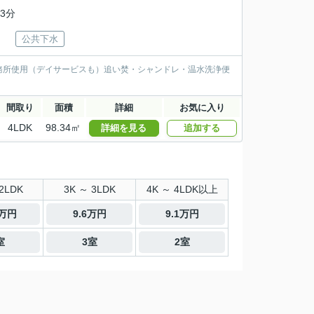
3分
公共下水
務所使用（デイサービスも）追い焚・シャンドレ・温水洗浄便
間取り
面積
詳細
お気に入り
4LDK
98.34㎡
詳細を見る
追加する
2LDK
3K ～ 3LDK
4K ～ 4LDK以上
2万円
9.6万円
9.1万円
室
3室
2室