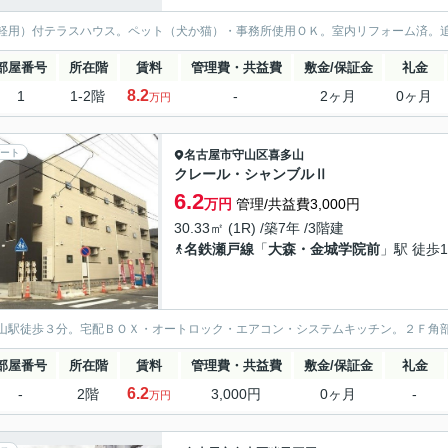
軽用）付テラスハウス。ペット（犬か猫）・事務所使用ＯＫ。室内リフォーム済。
部屋番号
所在階
賃料
管理費・共益費
敷金/保証金
礼金
8.2
1
1-2階
-
2ヶ月
0ヶ月
万円
ート
名古屋市守山区
喜多山
クレール・シャンブルⅡ
6.2
万円
管理/共益費3,000円
30.33㎡ (1R) /築7年 /3階建
名鉄瀬戸線
「
大森・金城学院前
」駅 徒歩1
山駅徒歩３分。宅配ＢＯＸ・オートロック・エアコン・システムキッチン。２Ｆ角
部屋番号
所在階
賃料
管理費・共益費
敷金/保証金
礼金
6.2
-
2階
3,000円
0ヶ月
-
万円