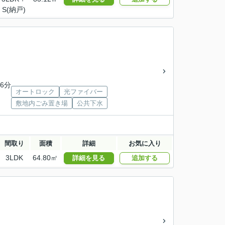
S(納戸)
6分
オートロック
光ファイバー
敷地内ごみ置き場
公共下水
間取り
面積
詳細
お気に入り
3LDK
64.80㎡
詳細を見る
追加する