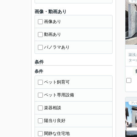
テラ
画像・動画あり
画像あり
動画あり
パノラマあり
築浅
ター
条件
条件
ペット飼育可
ペット専用設備
アパ
楽器相談
陽当り良好
閑静な住宅地