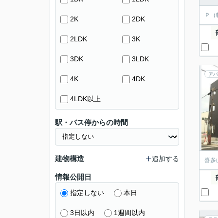
Ｐ（
2K
2DK
2LDK
3K
3DK
3LDK
アパ
4K
4DK
4LDK以上
駅・バス停からの時間
建物構造
追加する
喜多
情報公開日
指定しない
本日
3日以内
1週間以内