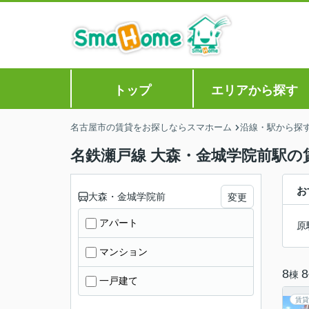
トップ
エリアから探す
名古屋市の賃貸をお探しならスマホーム
沿線・駅から探
名鉄瀬戸線 大森・金城学院前駅の
お
大森・金城学院前
変更
アパート
原
マンション
8
8
棟
一戸建て
賃貸