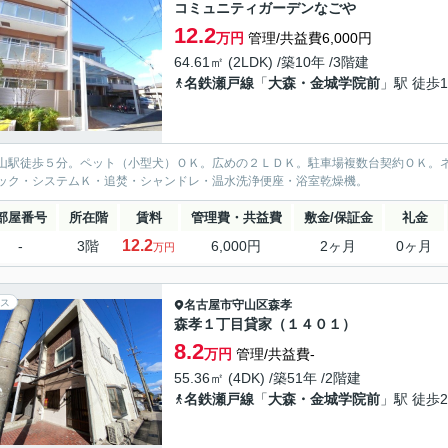
コミュニティガーデンなごや
12.2
万円
管理/共益費6,000円
64.61㎡ (2LDK) /築10年 /3階建
名鉄瀬戸線
「
大森・金城学院前
」駅 徒歩1
山駅徒歩５分。ペット（小型犬）ＯＫ。広めの２ＬＤＫ。駐車場複数台契約ＯＫ。
ック・システムＫ・追焚・シャンドレ・温水洗浄便座・浴室乾燥機。
部屋番号
所在階
賃料
管理費・共益費
敷金/保証金
礼金
12.2
-
3階
6,000円
2ヶ月
0ヶ月
万円
ス
名古屋市守山区
森孝
森孝１丁目貸家（１４０１）
8.2
万円
管理/共益費-
55.36㎡ (4DK) /築51年 /2階建
名鉄瀬戸線
「
大森・金城学院前
」駅 徒歩2