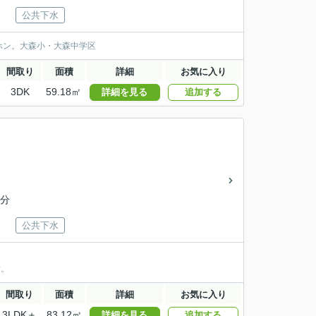
公共下水
ホン。大森小・大森中学区
間取り
面積
詳細
お気に入り
3DK
59.18㎡
詳細を見る
追加する
9分
公共下水
備。
間取り
面積
詳細
お気に入り
3LDK＋
83.12㎡
詳細を見る
追加する