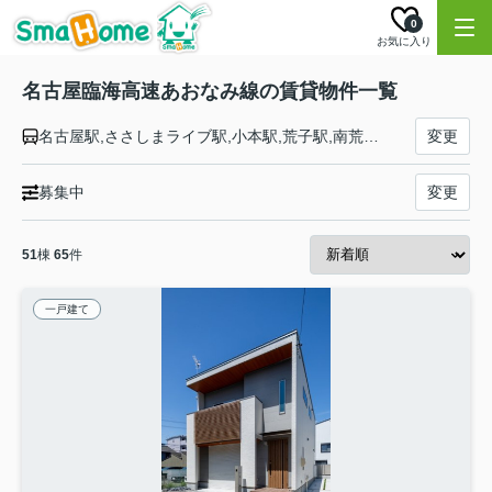
0
お気に入り
名古屋臨海高速あおなみ線の賃貸物件一覧
名古屋駅,ささしまライブ駅,小本駅,荒子駅,南荒子駅,中島駅,港北駅,荒子川公園駅,稲永駅,野跡駅,金城ふ頭駅
変更
募集中
変更
51
棟
65
件
一戸建て