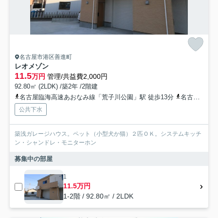
名古屋市港区善進町
レオメゾン
11.5
万円
管理/共益費2,000円
92.80㎡ (2LDK) /築2年 /2階建
名古屋臨海高速あおなみ線「荒子川公園」駅 徒歩13分
名古屋臨海高速あおなみ線「港北」駅 徒歩23分
公共下水
築浅ガレージハウス。ペット（小型犬か猫）２匹ＯＫ。システムキッチ
ン・シャンドレ・モニターホン
募集中の部屋
1
11.5万円
1-2階 / 92.80㎡ / 2LDK