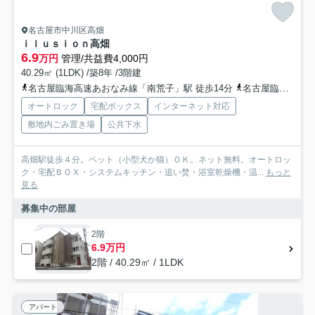
名古屋市中川区高畑
ｉｌｕｓｉｏｎ高畑
6.9
万円
管理/共益費4,000円
40.29㎡ (1LDK) /築8年 /3階建
名古屋臨海高速あおなみ線「南荒子」駅 徒歩14分
名古屋臨海高速あおなみ線「荒子」駅 徒歩12分
オートロック
宅配ボックス
インターネット対応
敷地内ごみ置き場
公共下水
高畑駅徒歩４分。ペット（小型犬か猫）ＯＫ。ネット無料。オートロッ
ク・宅配ＢＯＸ・システムキッチン・追い焚・浴室乾燥機・温...
もっと
見る
募集中の部屋
2階
6.9万円
2階 / 40.29㎡ / 1LDK
アパート