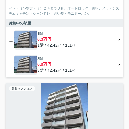
ペット（小型犬・猫）２匹までＯＫ。オートロック・防犯カメラ・シス
テムキッチン・シャンドレ・追い焚・モニターホン。
募集中の部屋
1階
6.3万円
1階 / 42.42㎡ / 1LDK
3階
6.8万円
3階 / 42.42㎡ / 1LDK
賃貸マンション