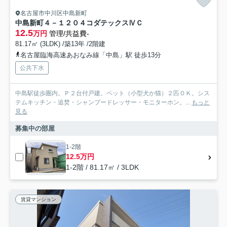
名古屋市中川区中島新町
中島新町４－１２０４コダテックスⅣＣ
12.5
万円
管理/共益費-
81.17㎡ (3LDK) /築13年 /2階建
名古屋臨海高速あおなみ線「中島」駅 徒歩13分
公共下水
中島駅徒歩圏内。Ｐ２台付戸建。ペット（小型犬か猫）２匹ＯＫ。シス
テムキッチン・追焚・シャンプードレッサー・モニターホン。...
もっと
見る
募集中の部屋
1-2階
12.5万円
1-2階 / 81.17㎡ / 3LDK
賃貸マンション