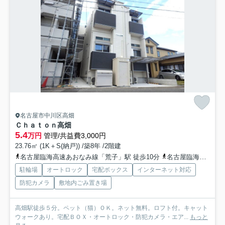
名古屋市中川区高畑
Ｃｈａｔｏｎ高畑
5.4
万円
管理/共益費3,000円
23.76㎡ (1K＋S(納戸)) /築8年 /2階建
名古屋臨海高速あおなみ線「荒子」駅 徒歩10分
名古屋臨海高速あおなみ線「南荒子」駅 徒歩14分
駐輪場
オートロック
宅配ボックス
インターネット対応
防犯カメラ
敷地内ごみ置き場
高畑駅徒歩５分。ペット（猫）ＯＫ。ネット無料。ロフト付。キャット
ウォークあり。宅配ＢＯＸ・オートロック・防犯カメラ・エア...
もっと