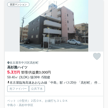
賃貸マンション
名古屋市中川区高杉町
高杉雅ハイツ
5.3
万円
管理/共益費3,000円
59.40㎡ (3LDK) /築38年 /5階建
名古屋臨海高速あおなみ線「中島」駅 バス20分 「高杉町」 停歩1分
光ファイバー
公共下水
ペット（小型犬）２匹ＯＫ。お値打ち３ＬＤＫ
中島小・高杉中学区