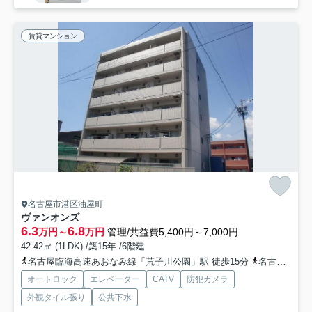
賃貸マンション
名古屋市港区油屋町
ヴァンオンズ
6.3
6.8
万円～
万円
管理/共益費5,400円～7,000円
42.42㎡ (1LDK) /築15年 /6階建
名古屋臨海高速あおなみ線「荒子川公園」駅 徒歩15分
名古屋臨海高速あおなみ線「港北」駅 徒歩26分
オートロック
エレベーター
CATV
防犯カメラ
外観タイル張り
公共下水