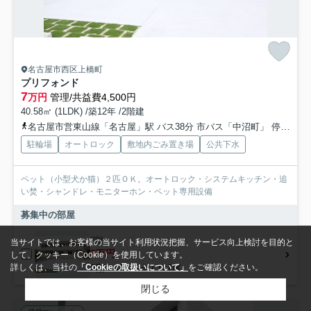
名古屋市西区上橋町
プリフォンド
7
万円
管理/共益費4,500円
40.58㎡ (1LDK) /築12年 /2階建
名古屋市営東山線「名古屋」駅 バス38分 市バス「中沼町」 停歩3分
駐輪場
オートロック
敷地内ごみ置き場
公共下水
ペット（小型犬か猫）２匹ＯＫ。オートロック・システムキッチン・追
い焚・シャンドレ・モニターホン・ペット専用設備
募集中の部屋
2階
当サイトでは、お客様の当サイト利用状況把握、サービス向上検討を目的と
7万円
して、クッキー（Cookie）を使用しています。
2階 / 40.58㎡ / 1LDK
詳しくは、当社の
「Cookieの取扱いについて」
をご確認ください。
閉じる