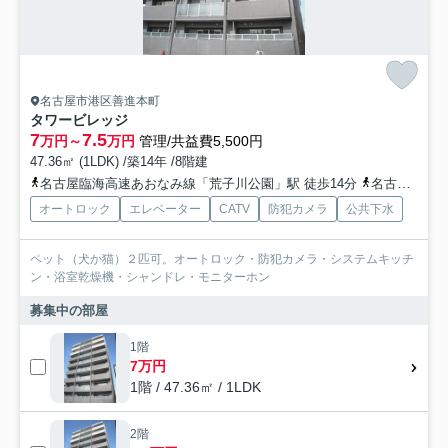
名古屋市港区善進本町
タワービレッジ
7
7.5
万円～
万円
管理/共益費5,500円
47.36㎡ (1LDK) /築14年 /8階建
名古屋臨海高速あおなみ線「荒子川公園」駅 徒歩14分
名古屋臨海高速あおなみ線「稲永」駅 徒歩18分
オートロック
エレベーター
CATV
防犯カメラ
公共下水
ペット（犬か猫）２匹可。オートロック・防犯カメラ・システムキッチ
ン・浴室乾燥機・シャンドレ・モニターホン
募集中の部屋
1階
7万円
1階 / 47.36㎡ / 1LDK
2階