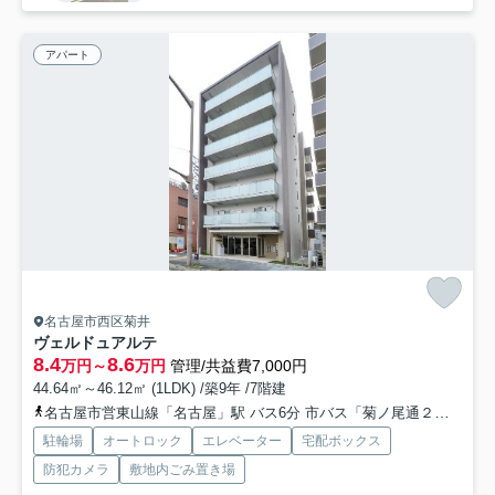
アパート
名古屋市西区菊井
ヴェルドュアルテ
8.4
8.6
万円～
万円
管理/共益費7,000円
44.64㎡～46.12㎡ (1LDK) /築9年 /7階建
名古屋市営東山線「名古屋」駅 バス6分 市バス「菊ノ尾通２」 停歩4分
駐輪場
オートロック
エレベーター
宅配ボックス
防犯カメラ
敷地内ごみ置き場