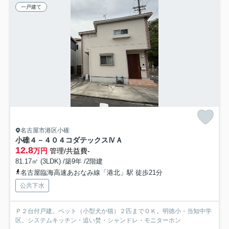
一戸建て
名古屋市港区小碓
小碓４－４０４コダテックスⅣＡ
12.8
万円
管理/共益費-
81.17㎡ (3LDK) /築9年 /2階建
名古屋臨海高速あおなみ線「港北」駅 徒歩21分
公共下水
Ｐ２台付戸建。ペット（小型犬か猫）２匹までＯＫ。明徳小・当知中学
区。システムキッチン・追い焚・シャンドレ・モニターホン