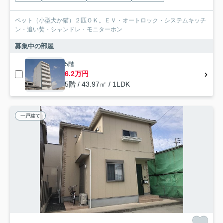
ペット（小型犬か猫）２匹ＯＫ。ＥＶ・オートロック・システムキッチ
ン・追い焚・シャンドレ・モニターホン
募集中の部屋
5階
6.2万円
5階 / 43.97㎡ / 1LDK
一戸建て