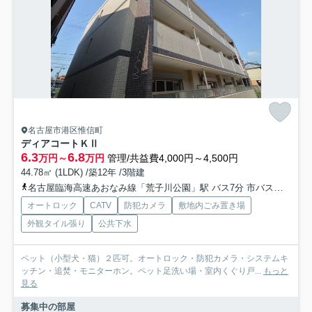
名古屋市港区惟信町
ディアコートＫⅡ
6.3
6.8
万円～
万円
管理/共益費4,000円～4,500円
44.78㎡ (1LDK) /築12年 /3階建
名古屋臨海高速あおなみ線「荒子川公園」駅 バス7分 市バス「惟信町」 停歩4分
オートロック
CATV
防犯カメラ
敷地内ごみ置き場
外観タイル張り
公共下水
ペット（小型犬・猫）２匹可。オートロック・防犯カメラ・システムキ
ッチン・追焚・モニターホン。ペット足洗い場・室内くぐり戸...
もっと
見る
募集中の部屋