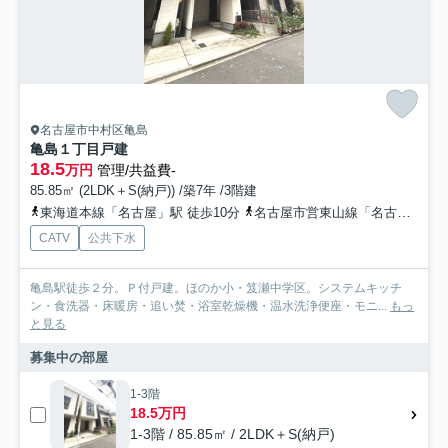
名古屋市中村区亀島
亀島１丁目戸建
18.5
万円
管理/共益費-
85.85㎡ (2LDK＋S(納戸)) /築7年 /3階建
東海道本線「名古屋」駅 徒歩10分
名古屋市営東山線「名古屋」駅 徒歩14分
CATV
公共下水
亀島駅徒歩２分。Ｐ付戸建。ほのか小・笈瀬中学区。システムキッチ
ン・食洗器・床暖房・追い焚・浴室乾燥機・温水洗浄便座・モニ...
もっ
と見る
募集中の部屋
1-3階
18.5万円
1-3階 / 85.85㎡ / 2LDK＋S(納戸)