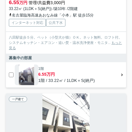
6.55
万円
管理/共益費3,000円
33.22㎡ (1LDK＋S(納戸)) /築10年 /2階建
名古屋臨海高速あおなみ線「小本」駅 徒歩15分
インターネット対応
公共下水
八田駅徒歩５分。ペット（小型犬か猫）ＯＫ。ネット無料。ロフト付。
システムキッチン・エアコン・追い焚・温水洗浄便座・モニタ...
もっと
見る
募集中の部屋
1階
6.55万円
1階 / 33.22㎡ / 1LDK＋S(納戸)
一戸建て