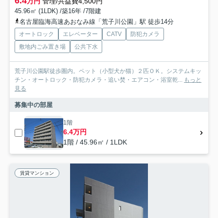
6.4
万円
管理/共益費4,500円
45.96㎡ (1LDK) /築16年 /7階建
名古屋臨海高速あおなみ線「荒子川公園」駅 徒歩14分
オートロック
エレベーター
CATV
防犯カメラ
敷地内ごみ置き場
公共下水
荒子川公園駅徒歩圏内。ペット（小型犬か猫）２匹ＯＫ。システムキッ
チン・オートロック・防犯カメラ・追い焚・エアコン・浴室乾...
もっと
見る
募集中の部屋
1階
6.4万円
1階 / 45.96㎡ / 1LDK
賃貸マンション