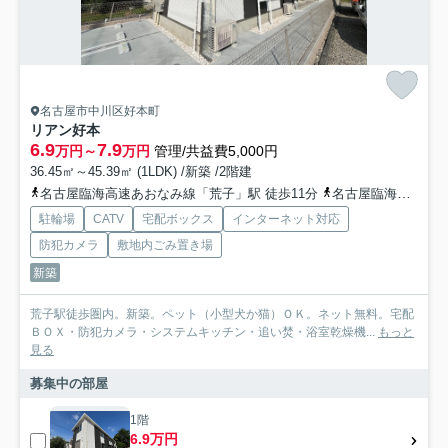
名古屋市中川区好本町
リアン好本
6.9
7.9
万円～
万円
管理/共益費5,000円
36.45㎡～45.39㎡ (1LDK) /新築 /2階建
名古屋臨海高速あおなみ線「荒子」駅 徒歩11分
名古屋臨海高速あおなみ線「小本」駅 徒歩17分
駐輪場
CATV
宅配ボックス
インターネット対応
防犯カメラ
敷地内ごみ置き場
新築
荒子駅徒歩圏内。新築。ペット（小型犬か猫）ＯＫ。ネット無料。宅配
ＢＯＸ・防犯カメラ・システムキッチン・追い焚・浴室乾燥機...
もっと
見る
募集中の部屋
1階
6.9万円