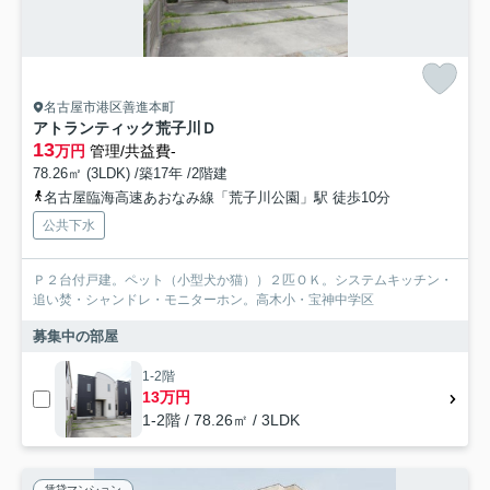
名古屋市港区善進本町
アトランティック荒子川Ｄ
13
万円
管理/共益費-
78.26㎡ (3LDK) /築17年 /2階建
名古屋臨海高速あおなみ線「荒子川公園」駅 徒歩10分
公共下水
Ｐ２台付戸建。ペット（小型犬か猫））２匹ＯＫ。システムキッチン・
追い焚・シャンドレ・モニターホン。高木小・宝神中学区
募集中の部屋
1-2階
13万円
1-2階 / 78.26㎡ / 3LDK
賃貸マンション