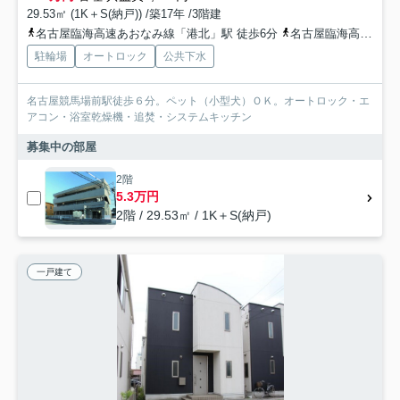
29.53㎡ (1K＋S(納戸)) /築17年 /3階建
名古屋臨海高速あおなみ線「港北」駅 徒歩6分
名古屋臨海高速あおなみ線「中島」駅 徒歩16分
駐輪場
オートロック
公共下水
名古屋競馬場前駅徒歩６分。ペット（小型犬）ＯＫ。オートロック・エ
アコン・浴室乾燥機・追焚・システムキッチン
募集中の部屋
2階
5.3万円
2階 / 29.53㎡ / 1K＋S(納戸)
一戸建て