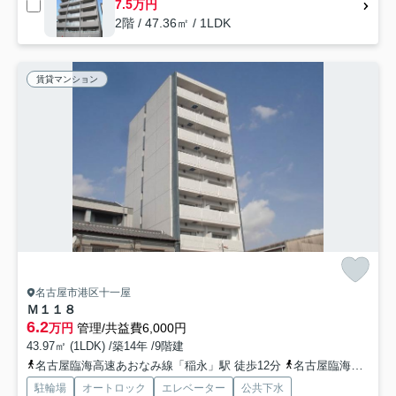
7.5万円
2階 / 47.36㎡ / 1LDK
賃貸マンション
名古屋市港区十一屋
Ｍ１１８
6.2
万円
管理/共益費6,000円
43.97㎡ (1LDK) /築14年 /9階建
名古屋臨海高速あおなみ線「稲永」駅 徒歩12分
名古屋臨海高速あおなみ線「荒子川公園」駅 徒歩18分
駐輪場
オートロック
エレベーター
公共下水