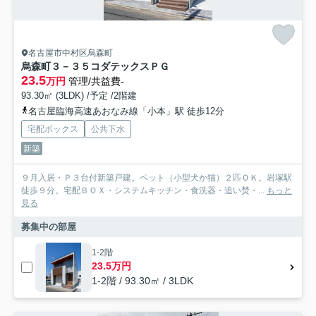
名古屋市中村区烏森町
烏森町３－３５コダテックスＰＧ
23.5
万円
管理/共益費-
93.30㎡ (3LDK) /予定 /2階建
名古屋臨海高速あおなみ線「小本」駅 徒歩12分
宅配ボックス
公共下水
新築
９月入居・Ｐ３台付新築戸建。ペット（小型犬か猫）２匹ＯＫ。岩塚駅
徒歩９分。宅配ＢＯＸ・システムキッチン・食洗器・追い焚・...
もっと
見る
募集中の部屋
1-2階
23.5万円
1-2階 / 93.30㎡ / 3LDK