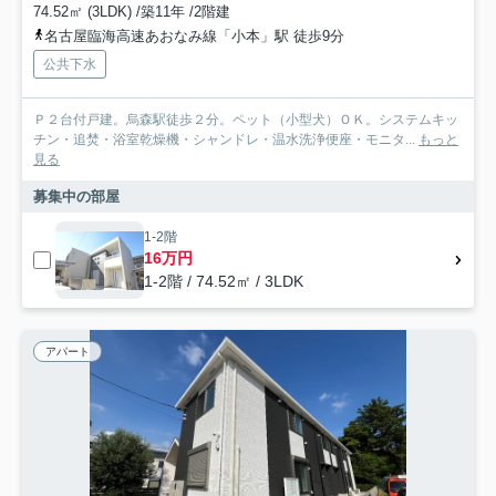
74.52㎡ (3LDK) /築11年 /2階建
名古屋臨海高速あおなみ線「小本」駅 徒歩9分
公共下水
Ｐ２台付戸建。烏森駅徒歩２分。ペット（小型犬）ＯＫ。システムキッ
チン・追焚・浴室乾燥機・シャンドレ・温水洗浄便座・モニタ...
もっと
見る
募集中の部屋
1-2階
16万円
1-2階 / 74.52㎡ / 3LDK
アパート