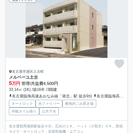
名古屋市港区土古町
メルベーユ土古
5
万円
管理/共益費4,500円
33.14㎡ (1K) /築16年 /3階建
名古屋臨海高速あおなみ線「港北」駅 徒歩9分
名古屋臨海高速あおなみ線「荒子川公園」駅 徒歩16分
オートロック
光ファイバー
敷地内ごみ置き場
外観タイル張り
公共下水
名古屋競馬場前駅徒歩９分。広めの１Ｋ。ペット（小型犬）ＯＫ。防犯
カメラ・オートロック・浴室乾燥機・エアコン