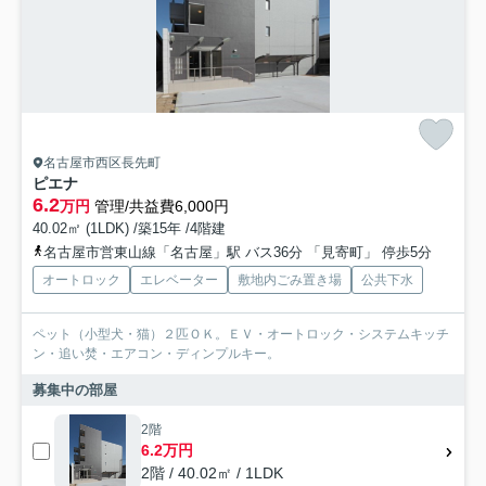
名古屋市西区長先町
ピエナ
6.2
万円
管理/共益費6,000円
40.02㎡ (1LDK) /築15年 /4階建
名古屋市営東山線「名古屋」駅 バス36分 「見寄町」 停歩5分
オートロック
エレベーター
敷地内ごみ置き場
公共下水
ペット（小型犬・猫）２匹ＯＫ。ＥＶ・オートロック・システムキッチ
ン・追い焚・エアコン・ディンプルキー。
募集中の部屋
2階
6.2万円
2階 / 40.02㎡ / 1LDK