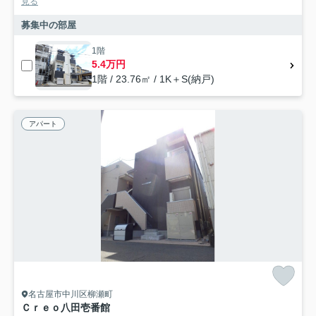
見る
募集中の部屋
1階
5.4万円
1階 / 23.76㎡ / 1K＋S(納戸)
アパート
名古屋市中川区柳瀬町
Ｃｒｅｏ八田壱番館