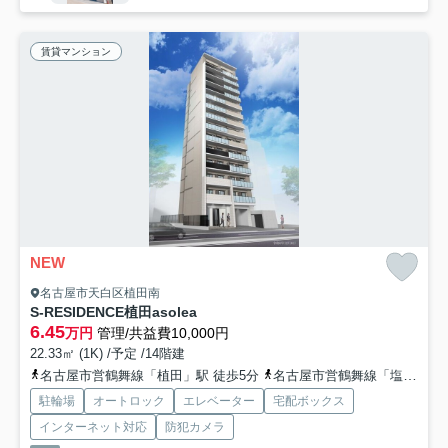
賃貸マンション
NEW
名古屋市天白区植田南
S-RESIDENCE植田asolea
6.45
万円
管理/共益費10,000円
22.33㎡ (1K) /予定 /14階建
名古屋市営鶴舞線「植田」駅 徒歩5分
名古屋市営鶴舞線「塩釜口」駅 徒歩12分
駐輪場
オートロック
エレベーター
宅配ボックス
インターネット対応
防犯カメラ