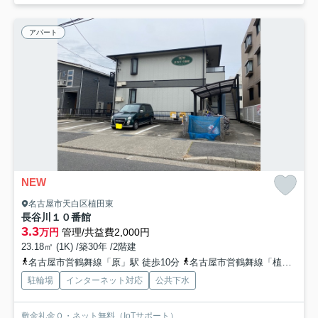
アパート
NEW
名古屋市天白区植田東
長谷川１０番館
3.3
万円
管理/共益費2,000円
23.18㎡ (1K) /築30年 /2階建
名古屋市営鶴舞線「原」駅 徒歩10分
名古屋市営鶴舞線「植田」駅 徒歩14分
駐輪場
インターネット対応
公共下水
敷金礼金０・ネット無料（IoTサポート）