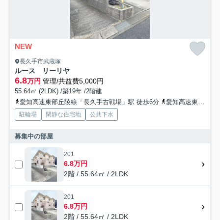
NEW
長久手市武蔵塚
ルース リーリヤ
6.8
万円
管理/共益費5,000円
55.64㎡ (2LDK) /築19年 /2階建
愛知高速東部丘陵線「長久手古戦場」駅 徒歩6分
愛知高速東部丘陵線「杁ヶ池公園」駅 徒歩12分
駐輪場
閑静な住宅地
公共下水
募集中の部屋
201
6.8万円
2階 / 55.64㎡ / 2LDK
201
6.8万円
2階 / 55.64㎡ / 2LDK