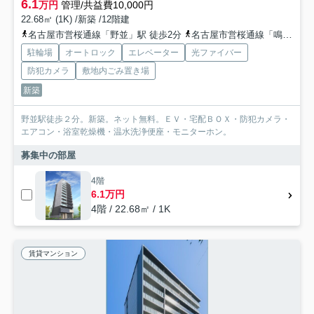
6.1
万円
管理/共益費10,000円
22.68㎡ (1K) /新築 /12階建
名古屋市営桜通線「野並」駅 徒歩2分
名古屋市営桜通線「鳴子北」駅 徒歩16分
駐輪場
オートロック
エレベーター
光ファイバー
防犯カメラ
敷地内ごみ置き場
新築
野並駅徒歩２分。新築。ネット無料。ＥＶ・宅配ＢＯＸ・防犯カメラ・
エアコン・浴室乾燥機・温水洗浄便座・モニターホン。
募集中の部屋
4階
6.1万円
4階 / 22.68㎡ / 1K
賃貸マンション