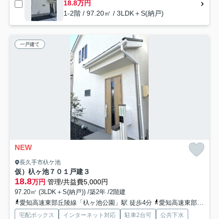
18.8万円
1-2階 / 97.20㎡ / 3LDK＋S(納戸)
一戸建て
NEW
長久手市杁ケ池
仮）杁ヶ池７０１戸建３
18.8
万円
管理/共益費5,000円
97.20㎡ (3LDK＋S(納戸)) /築2年 /2階建
愛知高速東部丘陵線「杁ヶ池公園」駅 徒歩4分
愛知高速東部丘陵線「はなみずき通」駅 徒歩15分
宅配ボックス
インターネット対応
駐車2台可
公共下水