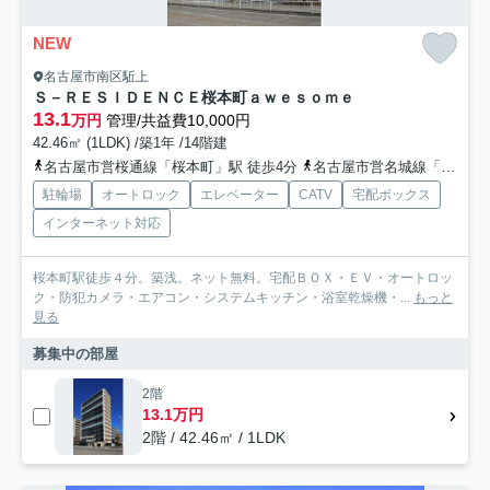
NEW
名古屋市南区駈上
Ｓ－ＲＥＳＩＤＥＮＣＥ桜本町ａｗｅｓｏｍｅ
13.1
万円
管理/共益費10,000円
42.46㎡ (1LDK) /築1年 /14階建
名古屋市営桜通線「桜本町」駅 徒歩4分
名古屋市営名城線「新瑞橋」駅 徒歩8分
駐輪場
オートロック
エレベーター
CATV
宅配ボックス
インターネット対応
桜本町駅徒歩４分。築浅。ネット無料。宅配ＢＯＸ・ＥＶ・オートロッ
ク・防犯カメラ・エアコン・システムキッチン・浴室乾燥機・...
もっと
見る
募集中の部屋
2階
13.1万円
2階 / 42.46㎡ / 1LDK