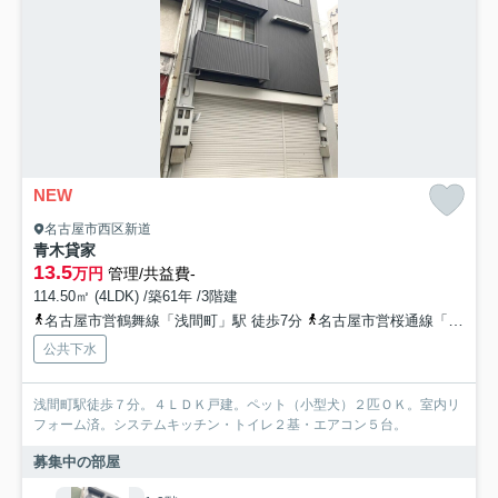
NEW
名古屋市西区新道
青木貸家
13.5
万円
管理/共益費-
114.50㎡ (4LDK) /築61年 /3階建
名古屋市営鶴舞線「浅間町」駅 徒歩7分
名古屋市営桜通線「国際センター」駅 徒歩11分
公共下水
浅間町駅徒歩７分。４ＬＤＫ戸建。ペット（小型犬）２匹ＯＫ。室内リ
フォーム済。システムキッチン・トイレ２基・エアコン５台。
募集中の部屋