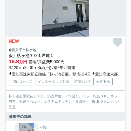
NEW
長久手市杁ケ池
仮）杁ヶ池７０１戸建１
18.8
万円
管理/共益費5,000円
97.20㎡ (3LDK＋S(納戸)) /築2年 /2階建
愛知高速東部丘陵線「杁ヶ池公園」駅 徒歩4分
愛知高速東部丘陵線「はなみずき通」駅 徒歩15分
宅配ボックス
インターネット対応
駐車2台可
公共下水
杁ヶ池公園駅徒歩４分。築浅戸建・Ｐ２台分。ペット相談ＯＫ。ネット
無料。収納たっぷり。システムキッチン・食洗器・宅配ＢＯＸ...
もっと
見る
募集中の部屋
1-2階