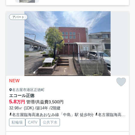
アパート
NEW
名古屋市港区正徳町
エコール正徳
5.8
万円
管理/共益費3,500円
32.98㎡ (1DK) /築14年 /2階建
名古屋臨海高速あおなみ線「中島」駅 徒歩8分
名古屋臨海高速あおなみ線「港北」駅 徒歩9分
駐輪場
CATV
公共下水