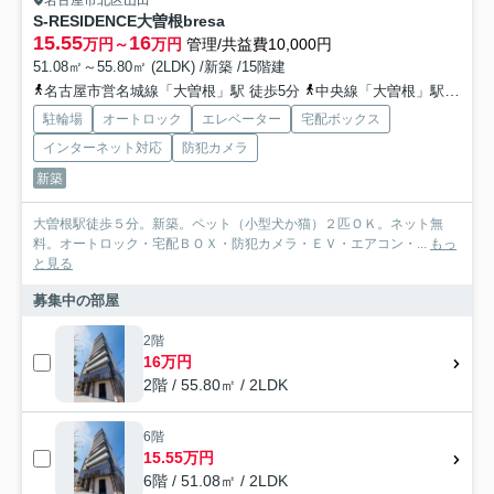
S-RESIDENCE大曽根bresa
15.55
16
万円～
万円
管理/共益費10,000円
51.08㎡～55.80㎡ (2LDK) /新築 /15階建
名古屋市営名城線「大曽根」駅 徒歩5分
中央線「大曽根」駅 徒歩6分
駐輪場
オートロック
エレベーター
宅配ボックス
インターネット対応
防犯カメラ
新築
大曽根駅徒歩５分。新築。ペット（小型犬か猫）２匹ＯＫ。ネット無
料。オートロック・宅配ＢＯＸ・防犯カメラ・ＥＶ・エアコン・...
もっ
と見る
募集中の部屋
2階
16万円
2階 / 55.80㎡ / 2LDK
6階
15.55万円
6階 / 51.08㎡ / 2LDK