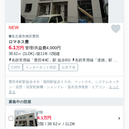
NEW
名古屋市南区豊田
ロマネス豊
6.1
万円
管理/共益費4,000円
38.62㎡ (1LDK) /築11年 /2階建
名鉄常滑線「豊田本町」駅 徒歩8分
名鉄常滑線「道徳」駅 徒歩13分
CATV
インターネット対応
公共下水
豊田本町駅徒歩８分・堀田駅徒歩１５分。ペットＯＫ。システムキッチ
ン・追焚・浴室乾燥機・シャンドレ・温水洗浄便座・エアコン...
もっと
見る
募集中の部屋
2階
6.1万円
2階 / 38.62㎡ / 1LDK