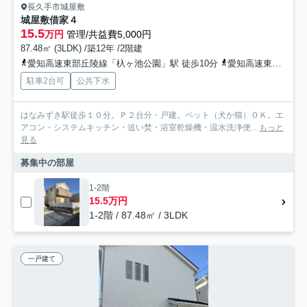
長久手市城屋敷
城屋敷借家４
15.5
万円
管理/共益費5,000円
87.48㎡ (3LDK) /築12年 /2階建
愛知高速東部丘陵線「杁ヶ池公園」駅 徒歩10分
愛知高速東部丘陵線「はなみずき通」駅 徒歩11分
駐車2台可
公共下水
はなみずき駅徒歩１０分。Ｐ２台分・戸建。ペット（犬か猫）ＯＫ。エ
アコン・システムキッチン・追い焚・浴室乾燥機・温水洗浄便...
もっと
見る
募集中の部屋
1-2階
15.5万円
1-2階 / 87.48㎡ / 3LDK
一戸建て