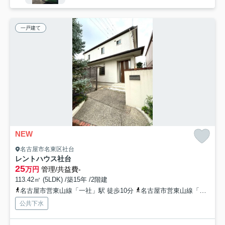
一戸建て
NEW
名古屋市名東区社台
レントハウス社台
25
万円
管理/共益費-
113.42㎡ (5LDK) /築15年 /2階建
名古屋市営東山線「一社」駅 徒歩10分
名古屋市営東山線「上社」駅 徒歩18分
公共下水