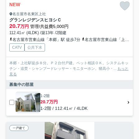
NEW
名古屋市名東区上社
グランレジデンスヒヨシＣ
20.7
万円
管理/共益費5,000円
112.41㎡ (4LDK) /築13年 /2階建
名古屋市営東山線「本郷」駅 徒歩7分
名古屋市営東山線「上社」駅 徒歩8分
CATV
公共下水
本郷・上社駅徒歩８分。Ｐ２台付戸建。ペット相談ＯＫ。システムキッ
チン・追焚・シャンプードレッサー・モニターホン。猪高小・...
もっと
見る
募集中の部屋
1-2階
20.7万円
1-2階 / 112.41㎡ / 4LDK
一戸建て