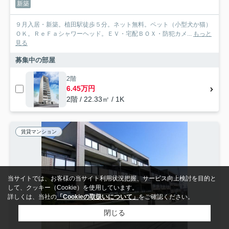
新築
９月入居・新築。植田駅徒歩５分。ネット無料。ペット（小型犬か猫）
ＯＫ。ＲｅＦａシャワーヘッド。ＥＶ・宅配ＢＯＸ・防犯カメ...
もっと
見る
募集中の部屋
2階
6.45万円
2階 / 22.33㎡ / 1K
賃貸マンション
当サイトでは、お客様の当サイト利用状況把握、サービス向上検討を目的と
して、クッキー（Cookie）を使用しています。
詳しくは、当社の
「Cookieの取扱いについて」
をご確認ください。
閉じる