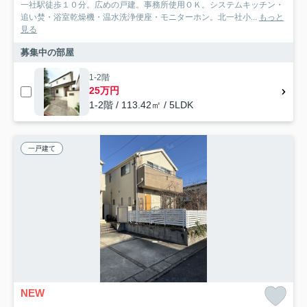
一社駅徒歩１０分。広めの戸建。事務所使用ＯＫ。システムキッチン・
追い焚・浴室乾燥機・温水洗浄便座・モニターホン。北一社小...
もっと
見る
募集中の部屋
1-2階
25万円
1-2階 / 113.42㎡ / 5LDK
一戸建て
NEW