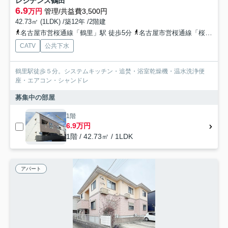
レジデンス鶴田
6.9
万円
管理/共益費3,500円
42.73㎡ (1LDK) /築12年 /2階建
名古屋市営桜通線「鶴里」駅 徒歩5分
名古屋市営桜通線「桜本町」駅 徒歩12分
CATV
公共下水
鶴里駅徒歩５分。システムキッチン・追焚・浴室乾燥機・温水洗浄便
座・エアコン・シャンドレ
募集中の部屋
1階
6.9万円
1階 / 42.73㎡ / 1LDK
アパート