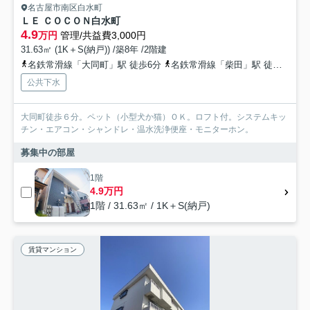
名古屋市南区白水町
ＬＥ ＣＯＣＯＮ白水町
4.9
万円
管理/共益費3,000円
31.63㎡ (1K＋S(納戸)) /築8年 /2階建
名鉄常滑線「大同町」駅 徒歩6分
名鉄常滑線「柴田」駅 徒歩7分
公共下水
大同町徒歩６分。ペット（小型犬か猫）ＯＫ。ロフト付。システムキッ
チン・エアコン・シャンドレ・温水洗浄便座・モニターホン。
募集中の部屋
1階
4.9万円
1階 / 31.63㎡ / 1K＋S(納戸)
賃貸マンション