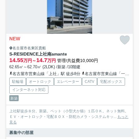
NEW
名古屋市名東区貴船
S-RESIDENCE上社南amante
14.55
14.7
万円～
万円
管理/共益費10,000円
62.65㎡～62.70㎡ (2LDK) /新築 /10階建
名古屋市営東山線「上社」駅 徒歩8分
名古屋市営東山線「一社」駅 徒歩14分
駐輪場
オートロック
エレベーター
CATV
宅配ボックス
インターネット対応
新築
上社駅徒歩８分。新築。ペット（小型犬か猫）１匹ＯＫ。ネット無料。
ＥＶ・オートロック・宅配ＢＯＸ・防犯カメラ・システムキッ...
もっと
見る
募集中の部屋