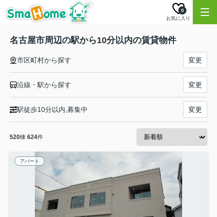
0
お気に入り
名古屋市周辺の駅から10分以内の賃貸物件
市区町村から探す
変更
沿線・駅から探す
変更
駅徒歩10分以内,募集中
変更
520
棟
624
件
アパート