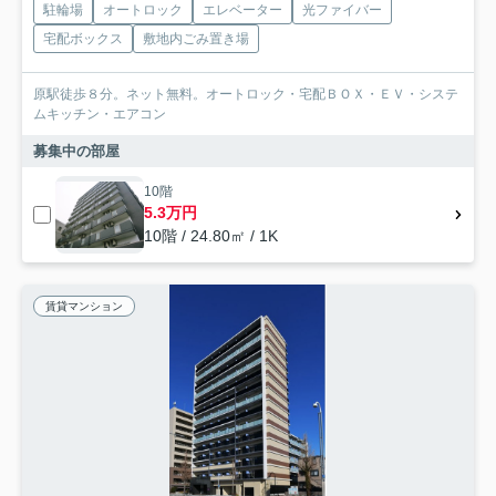
駐輪場
オートロック
エレベーター
光ファイバー
宅配ボックス
敷地内ごみ置き場
原駅徒歩８分。ネット無料。オートロック・宅配ＢＯＸ・ＥＶ・システ
ムキッチン・エアコン
募集中の部屋
10階
5.3万円
10階 / 24.80㎡ / 1K
賃貸マンション