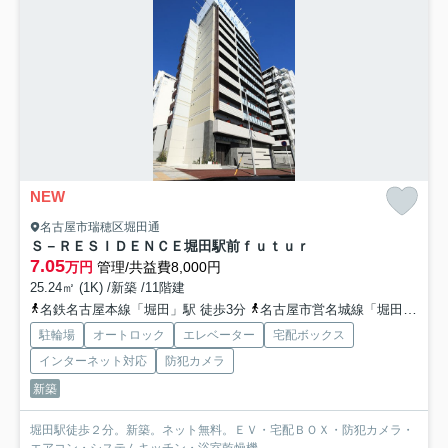
NEW
名古屋市瑞穂区堀田通
Ｓ－ＲＥＳＩＤＥＮＣＥ堀田駅前ｆｕｔｕｒ
7.05
万円
管理/共益費8,000円
25.24㎡ (1K) /新築 /11階建
名鉄名古屋本線「堀田」駅 徒歩3分
名古屋市営名城線「堀田」駅 徒歩5分
駐輪場
オートロック
エレベーター
宅配ボックス
インターネット対応
防犯カメラ
新築
堀田駅徒歩２分。新築。ネット無料。ＥＶ・宅配ＢＯＸ・防犯カメラ・
エアコン・システムキッチン・浴室乾燥機。