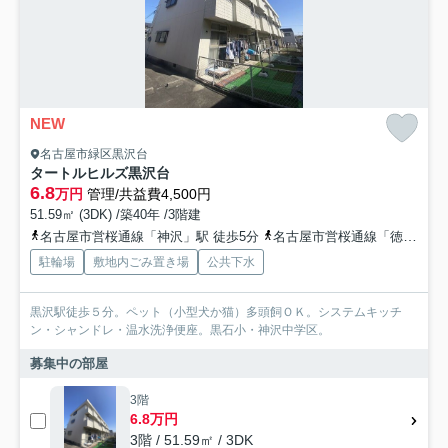
NEW
名古屋市緑区黒沢台
タートルヒルズ黒沢台
6.8
万円
管理/共益費4,500円
51.59㎡ (3DK) /築40年 /3階建
名古屋市営桜通線「神沢」駅 徒歩5分
名古屋市営桜通線「徳重」駅 徒歩10分
駐輪場
敷地内ごみ置き場
公共下水
黒沢駅徒歩５分。ペット（小型犬か猫）多頭飼ＯＫ。システムキッチ
ン・シャンドレ・温水洗浄便座。黒石小・神沢中学区。
募集中の部屋
3階
6.8万円
3階 / 51.59㎡ / 3DK