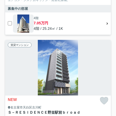
募集中の部屋
4階
7.05万円
4階 / 25.24㎡ / 1K
賃貸マンション
NEW
名古屋市天白区古川町
Ｓ－ＲＥＳＩＤＥＮＣＥ野並駅前ｂｒｏａｄ