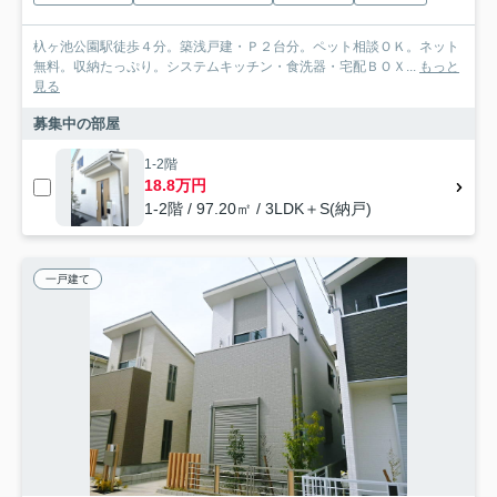
杁ヶ池公園駅徒歩４分。築浅戸建・Ｐ２台分。ペット相談ＯＫ。ネット
無料。収納たっぷり。システムキッチン・食洗器・宅配ＢＯＸ...
もっと
見る
募集中の部屋
1-2階
18.8万円
1-2階 / 97.20㎡ / 3LDK＋S(納戸)
一戸建て