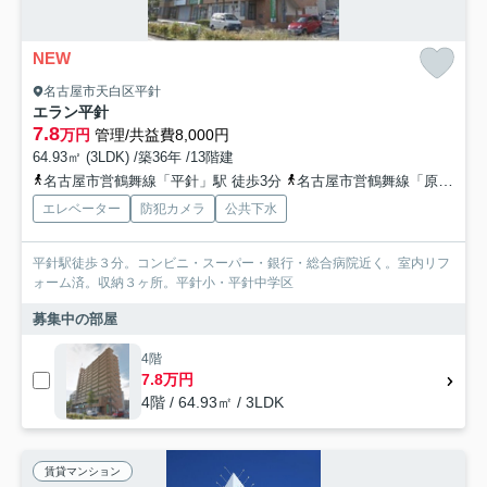
NEW
名古屋市天白区平針
エラン平針
7.8
万円
管理/共益費8,000円
64.93㎡ (3LDK) /築36年 /13階建
名古屋市営鶴舞線「平針」駅 徒歩3分
名古屋市営鶴舞線「原」駅 徒歩15分
エレベーター
防犯カメラ
公共下水
平針駅徒歩３分。コンビニ・スーパー・銀行・総合病院近く。室内リフ
ォーム済。収納３ヶ所。平針小・平針中学区
募集中の部屋
4階
7.8万円
4階 / 64.93㎡ / 3LDK
賃貸マンション