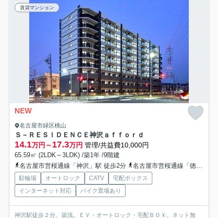
賃貸マンション
NEW
名古屋市緑区桃山
Ｓ－ＲＥＳＩＤＥＮＣＥ神沢ａｆｆｏｒｄ
14.1
17.3
万円～
万円
管理/共益費10,000円
65.59㎡ (2LDK～3LDK) /築1年 /9階建
名古屋市営桜通線「神沢」駅 徒歩2分
名古屋市営桜通線「徳重」駅 徒歩9分
駐輪場
オートロック
CATV
宅配ボックス
インターネット対応
バイク置場あり
神沢駅徒歩２分。築浅。ＥＶ・オートロック・宅配ＢＯＸ。ネット無