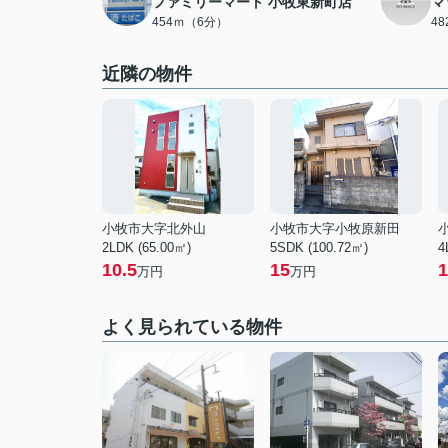
ファミリーマート 小牧東新町店
マ
454ｍ（6分）
4
近隣の物件
小牧市大字北外山
小牧市大字小牧原新田
2LDK (65.00㎡)
5SDK (100.72㎡)
4
10.5
15
1
万円
万円
よく見られている物件