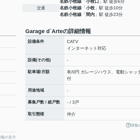
名鉄小牧線
「
小牧口
」駅 徒歩6分
名鉄小牧線
「
小牧
」駅 徒歩10分
交通
名鉄小牧線
「
間内
」駅 徒歩23分
Garage d`Arteの詳細情報
設備条件
CATV
インターネット対応
設備(その他)
-
駐車場/月額
有/0円 ガレージハウス、電動シャッ
付
用途地域
-
募集戸数 / 総戸数
- / 3戸
取引態様
仲介
情報
情報の見方