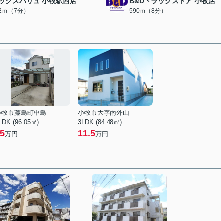
ックスバリュ 小牧駅西店
B&Dドラッグストア 小牧店
82ｍ（7分）
590ｍ（8分）
小牧市藤島町中島
小牧市大字南外山
LDK (96.05㎡)
3LDK (84.48㎡)
5
11.5
万円
万円