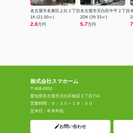
名古屋市名東区上社２丁目
名古屋市天白区中平２丁目
1K (21.00㎡)
2DK (39.33㎡)
2
2.6
5.7
7
万円
万円
株式会社スマホーム
〒468-0051
愛知県名古屋市天白区植田３丁目714
営業時間：
９：３０～１９：００
定休日：
年末年始
お問い合わせ