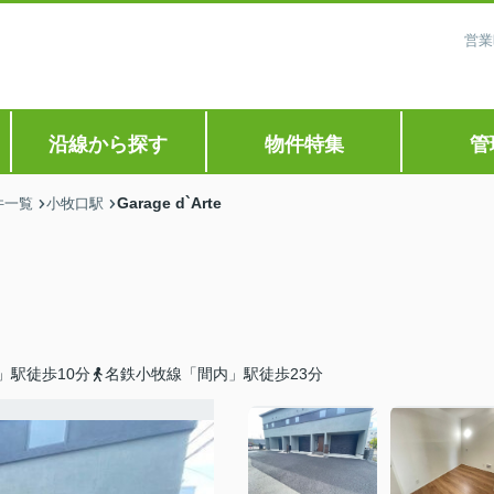
営業
沿線から探す
物件特集
管
Garage d`Arte
件一覧
小牧口駅
」駅徒歩10分
名鉄小牧線「間内」駅徒歩23分