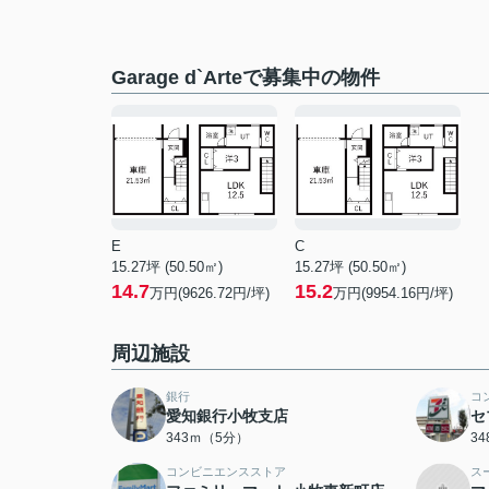
Garage d`Arteで募集中の物件
E
C
15.27坪 (50.50㎡)
15.27坪 (50.50㎡)
14.7
15.2
万円(9626.72円/坪)
万円(9954.16円/坪)
周辺施設
銀行
コ
愛知銀行小牧支店
セ
343ｍ（5分）
3
コンビニエンスストア
ス