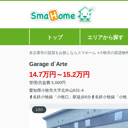
トップ
エリアから探す
名古屋市の賃貸をお探しならスマホーム
小牧市の賃貸物
Garage d`Arte
14.7万円～15.2万円
管理/共益費 5,000円
愛知県
小牧市
大字北外山
631-4
名鉄小牧線「小牧口」駅徒歩6分
名鉄小牧線「小牧
1
/
10