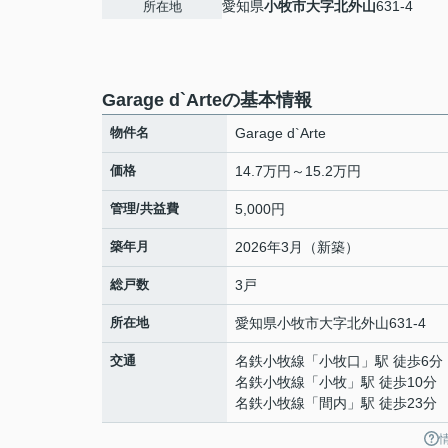
愛知県
小牧市
大字北外山
631-4
所在地
Garage d`Arteの基本情報
物件名
Garage d`Arte
価格
14.7万円～15.2万円
管理/共益費
5,000円
築年月
2026年3月（新築）
総戸数
3戸
所在地
愛知県
小牧市
大字北外山
631-4
交通
名鉄小牧線
「
小牧口
」駅 徒歩6分
名鉄小牧線
「
小牧
」駅 徒歩10分
名鉄小牧線
「
間内
」駅 徒歩23分