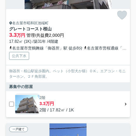
名古屋市昭和区池端町
グレートコースト桜山
3.3
万円
管理/共益費2,000円
17.82㎡ (1K) /築31年 /4階建
名古屋市営鶴舞線「御器所」駅 徒歩8分
名古屋市営桜通線「桜山」駅 徒歩9分
公共下水
御器所・桜山駅徒歩圏内。ペット（小型犬か猫）ＯＫ。エアコン・モニ
ターホン。２Ｆ角部屋。
募集中の部屋
2階
3.3万円
2階 / 17.82㎡ / 1K
一戸建て