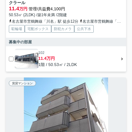
クラール
11.4
万円
管理/共益費4,100円
50.53㎡ (2LDK) /築1年未満 /2階建
名古屋市営鶴舞線「川名」駅 徒歩12分
名古屋市営鶴舞線「御器所」駅 徒歩24分
駐輪場
宅配ボックス
防犯カメラ
公共下水
募集中の部屋
102
11.4万円
1階 / 50.53㎡ / 2LDK
賃貸マンション