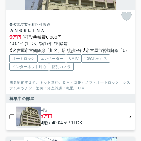
名古屋市昭和区檀溪通
ＡＮＧＥＬＩＮＡ
9
万円
管理/共益費6,000円
40.04㎡ (1LDK) /築17年 /10階建
名古屋市営鶴舞線「川名」駅 徒歩2分
名古屋市営鶴舞線「いりなか」駅 徒歩13分
オートロック
エレベーター
CATV
宅配ボックス
インターネット対応
防犯カメラ
川名駅徒歩２分。ネット無料。ＥＶ・防犯カメラ・オートロック・シス
テムキッチン・追焚・浴室乾燥・宅配ＢＯＸ
募集中の部屋
4階
9万円
4階 / 40.04㎡ / 1LDK