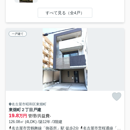
すべて見る（全4戸）
一戸建て
名古屋市昭和区東畑町
東畑町２丁目戸建
19.8
万円
管理/共益費-
126.08㎡ (4LDK) /築12年 /3階建
名古屋市営鶴舞線「御器所」駅 徒歩2分
名古屋市営桜通線「御器所」駅 徒歩2分