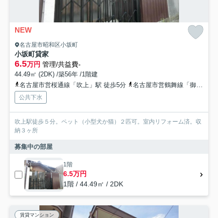
NEW
名古屋市昭和区小坂町
小坂町貸家
6.5
万円
管理/共益費-
44.49㎡ (2DK) /築56年 /1階建
名古屋市営桜通線「吹上」駅 徒歩5分
名古屋市営鶴舞線「御器所」駅 徒歩8分
公共下水
吹上駅徒歩５分。ペット（小型犬か猫）２匹可。室内リフォーム済。収
納３ヶ所
募集中の部屋
1階
6.5万円
1階 / 44.49㎡ / 2DK
賃貸マンション