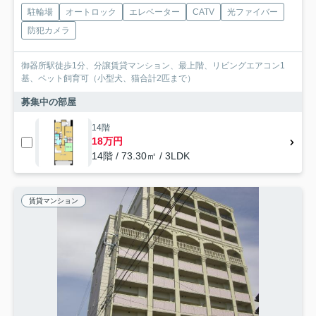
駐輪場
オートロック
エレベーター
CATV
光ファイバー
防犯カメラ
御器所駅徒歩1分、分譲賃貸マンション、最上階、リビングエアコン1
基、ペット飼育可（小型犬、猫合計2匹まで）
募集中の部屋
14階
18万円
14階 / 73.30㎡ / 3LDK
賃貸マンション