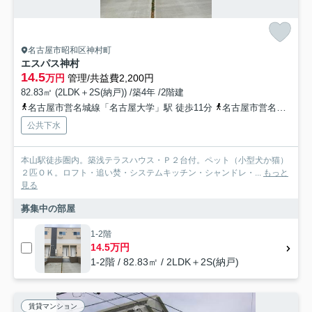
名古屋市昭和区神村町
エスパス神村
14.5
万円
管理/共益費2,200円
82.83㎡ (2LDK＋2S(納戸)) /築4年 /2階建
名古屋市営名城線「名古屋大学」駅 徒歩11分
名古屋市営名城線「本山」駅 徒歩15分
公共下水
本山駅徒歩圏内。築浅テラスハウス・Ｐ２台付。ペット（小型犬か猫）
２匹ＯＫ。ロフト・追い焚・システムキッチン・シャンドレ・...
もっと
見る
募集中の部屋
1-2階
14.5万円
1-2階 / 82.83㎡ / 2LDK＋2S(納戸)
賃貸マンション