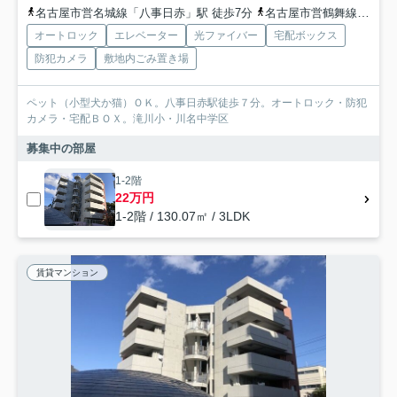
名古屋市営名城線「八事日赤」駅 徒歩7分
名古屋市営鶴舞線「いりなか」駅 徒歩10分
オートロック
エレベーター
光ファイバー
宅配ボックス
防犯カメラ
敷地内ごみ置き場
ペット（小型犬か猫）ＯＫ。八事日赤駅徒歩７分。オートロック・防犯
カメラ・宅配ＢＯＸ。滝川小・川名中学区
募集中の部屋
1-2階
22万円
1-2階 / 130.07㎡ / 3LDK
賃貸マンション