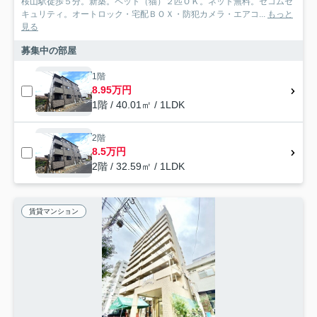
桜山駅徒歩５分。新築。ペット（猫）２匹ＯＫ。ネット無料。セコムセ
キュリティ。オートロック・宅配ＢＯＸ・防犯カメラ・エアコ...
もっと
見る
募集中の部屋
1階
8.95万円
1階 / 40.01㎡ / 1LDK
2階
8.5万円
2階 / 32.59㎡ / 1LDK
賃貸マンション