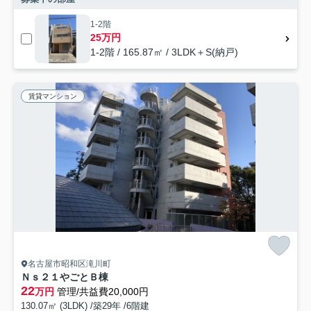
1-2階
25万円
1-2階 / 165.87㎡ / 3LDK＋S(納戸)
賃貸マンション
名古屋市昭和区滝川町
Ｎｓ２１やごとＢ棟
22
万円
管理/共益費20,000円
130.07㎡ (3LDK) /築29年 /6階建