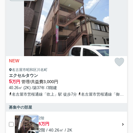
NEW
名古屋市昭和区川名町
エクセルタウン
5
万円
管理/共益費3,000円
40.26㎡ (2K) /築37年 /3階建
名古屋市営桜通線「吹上」駅 徒歩7分
名古屋市営桜通線「御器所」駅 徒歩13分
募集中の部屋
2階
5万円
2階 / 40.26㎡ / 2K