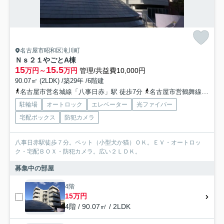
名古屋市昭和区滝川町
Ｎｓ２１やごとA棟
15
15.5
万円～
万円
管理/共益費10,000円
90.07㎡ (2LDK) /築29年 /6階建
名古屋市営名城線「八事日赤」駅 徒歩7分
名古屋市営鶴舞線「いりなか」駅 徒歩10分
駐輪場
オートロック
エレベーター
光ファイバー
宅配ボックス
防犯カメラ
八事日赤駅徒歩７分。ペット（小型犬か猫）ＯＫ。ＥＶ・オートロッ
ク・宅配ＢＯＸ・防犯カメラ。広い２ＬＤＫ。
募集中の部屋
4階
15万円
4階 / 90.07㎡ / 2LDK