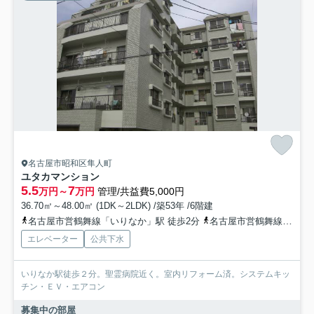
名古屋市昭和区隼人町
ユタカマンション
5.5
7
万円～
万円
管理/共益費5,000円
36.70㎡～48.00㎡ (1DK～2LDK) /築53年 /6階建
名古屋市営鶴舞線「いりなか」駅 徒歩2分
名古屋市営鶴舞線「川名」駅 徒歩13分
エレベーター
公共下水
いりなか駅徒歩２分。聖霊病院近く。室内リフォーム済。システムキッ
チン・ＥＶ・エアコン
募集中の部屋