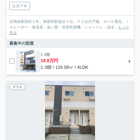
公共下水
定期借家契約２年。御器所駅徒歩２分。Ｐ２台付戸建。オール電化。Ｉ
Ｈヒーター・食洗器・追い焚・浴室乾燥機・シャンドレ・温水...
もっと
見る
募集中の部屋
1-3階
19.8万円
1-3階 / 126.08㎡ / 4LDK
テラス