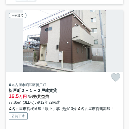
一戸建て
名古屋市昭和区折戸町
折戸町２－１－２戸建賃貸
16.5
万円
管理/共益費-
77.85㎡ (3LDK) /築12年 /2階建
名古屋市営桜通線「吹上」駅 徒歩10分
名古屋市営鶴舞線「御器所」駅 徒歩14分
公共下水