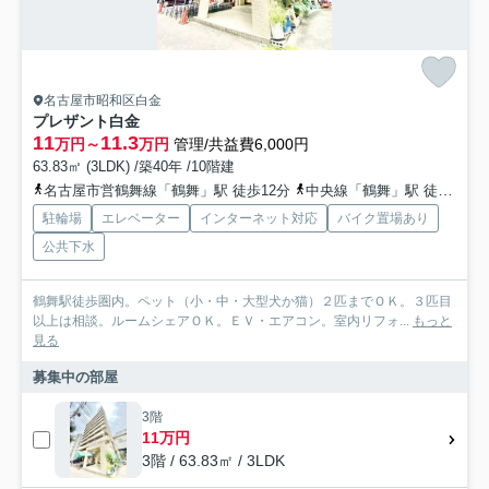
名古屋市昭和区白金
プレザント白金
11
11.3
万円～
万円
管理/共益費6,000円
63.83㎡ (3LDK) /築40年 /10階建
名古屋市営鶴舞線「鶴舞」駅 徒歩12分
中央線「鶴舞」駅 徒歩13分
駐輪場
エレベーター
インターネット対応
バイク置場あり
公共下水
鶴舞駅徒歩圏内。ペット（小・中・大型犬か猫）２匹までＯＫ。３匹目
以上は相談。ルームシェアＯＫ。ＥＶ・エアコン。室内リフォ...
もっと
見る
募集中の部屋
3階
11万円
3階 / 63.83㎡ / 3LDK