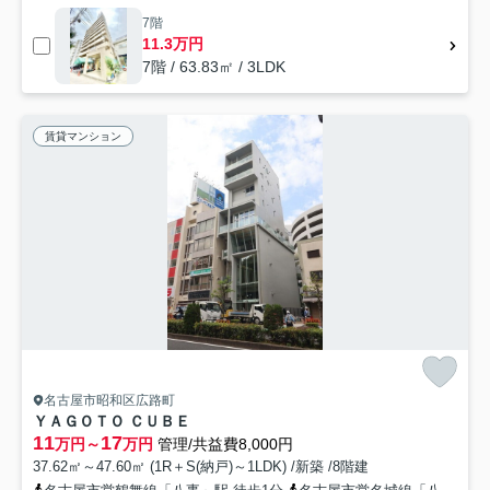
7階
11.3万円
7階 / 63.83㎡ / 3LDK
賃貸マンション
名古屋市昭和区広路町
ＹＡＧＯＴＯ ＣＵＢＥ
11
17
万円～
万円
管理/共益費8,000円
37.62㎡～47.60㎡ (1R＋S(納戸)～1LDK) /新築 /8階建