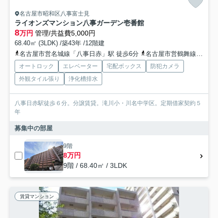
名古屋市昭和区八事富士見
ライオンズマンション八事ガーデン壱番館
8
万円
管理/共益費5,000円
68.40㎡ (3LDK) /築43年 /12階建
名古屋市営名城線「八事日赤」駅 徒歩6分
名古屋市営鶴舞線「八事」駅 徒歩14分
オートロック
エレベーター
宅配ボックス
防犯カメラ
外観タイル張り
浄化槽排水
八事日赤駅徒歩６分。分譲賃貸。滝川小・川名中学区。定期借家契約５
年
募集中の部屋
9階
8万円
9階 / 68.40㎡ / 3LDK
賃貸マンション