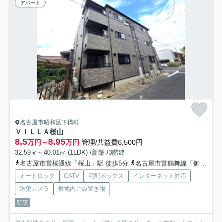
アパート
名古屋市昭和区下構町
ＶＩＬＬＡ桜山
8.5
8.95
万円～
万円
管理/共益費6,500円
32.59㎡～40.01㎡ (1LDK) /新築 /3階建
名古屋市営桜通線「桜山」駅 徒歩5分
名古屋市営鶴舞線「御器所」駅 徒歩14分
オートロック
CATV
宅配ボックス
インターネット対応
防犯カメラ
敷地内ごみ置き場
新築