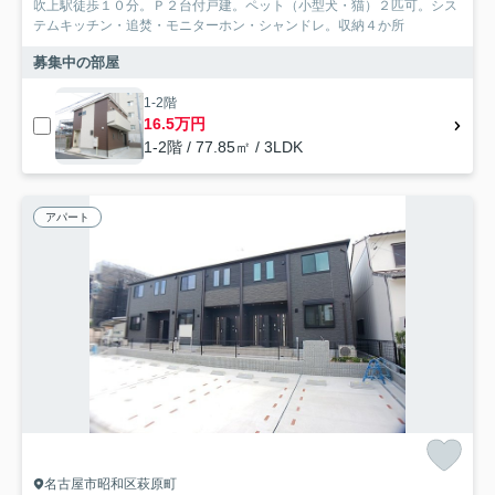
吹上駅徒歩１０分。Ｐ２台付戸建。ペット（小型犬・猫）２匹可。シス
テムキッチン・追焚・モニターホン・シャンドレ。収納４か所
募集中の部屋
1-2階
16.5万円
1-2階 / 77.85㎡ / 3LDK
アパート
名古屋市昭和区萩原町