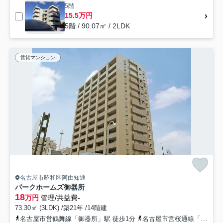
5階
15.5万円
5階 / 90.07㎡ / 2LDK
賃貸マンション
名古屋市昭和区阿由知通
パークホームズ御器所
18
万円
管理/共益費-
73.30㎡ (3LDK) /築21年 /14階建
名古屋市営鶴舞線「御器所」駅 徒歩1分
名古屋市営桜通線「御器所」駅 徒歩1分