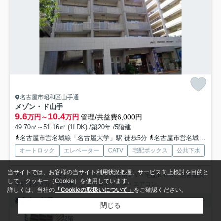
名古屋市昭和区山手通
メゾン・ド山手
9.6
10.4
万円～
万円
管理/共益費6,000円
49.70㎡～51.16㎡ (1LDK) /築20年 /5階建
名古屋市営名城線「名古屋大学」駅 徒歩5分
名古屋市営名城線「八事日赤」駅 徒歩10分
オートロック
エレベーター
CATV
宅配ボックス
公共下水
当サイトでは、お客様の当サイト利用状況把握、サービス向上検討を目的と
オートロック・セキュリティシステム採用ＥＶ・宅配ＢＯＸ。名古屋大
して、クッキー（Cookie）を使用しています。
学駅徒歩５分。角部屋。システムキッチン・エアコン。
詳しくは、当社の
「Cookieの取扱いについて」
をご確認ください。
募集中の部屋
閉じる
2階