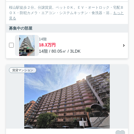
桜山駅徒歩２分。分譲賃貸。ペットＯＫ。ＥＶ・オートロック・宅配Ｂ
ＯＸ・防犯カメラ・エアコン・システムキッチン・食洗器・浴...
もっと
見る
募集中の部屋
14階
18.3万円
14階 / 80.05㎡ / 3LDK
賃貸マンション