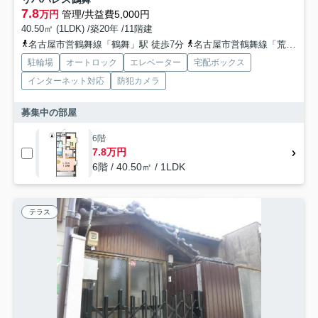
7.8
万円
管理/共益費5,000円
40.50㎡ (1LDK) /築20年 /11階建
名古屋市営鶴舞線「鶴舞」駅 徒歩7分
名古屋市営鶴舞線「荒畑」駅 徒歩11分
駐輪場
オートロック
エレベーター
宅配ボックス
インターネット対応
防犯カメラ
募集中の部屋
6階
7.8万円
6階 / 40.50㎡ / 1LDK
テラス