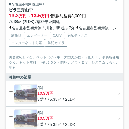
名古屋市昭和区山中町
ビラ三秀山中
13.3
13.5
万円～
万円
管理/共益費8,000円
75.38㎡ (2LDK) /築32年 /5階建
名古屋市営鶴舞線「川名」駅 徒歩7分
名古屋市営鶴舞線「いりなか」駅 徒歩11分
駐輪場
エレベーター
CATV
宅配ボックス
インターネット対応
防犯カメラ
川名駅徒歩７分。ペット（小・中・大型犬か猫）３匹ＯＫ。事務所使用
ＯＫ。ネット無料。宅配ＢＯＸ・防犯カメラ・ＥＶ・システム...
もっと
見る
募集中の部屋
3階
13.3万円
3階 / 75.38㎡ / 2LDK
5階
13.5万円
5階 / 75.38㎡ / 2LDK