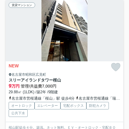
賃貸マンション
NEW
名古屋市昭和区広見町
スリーアイランドタワー桜山
9
万円
管理/共益費7,000円
29.88㎡ (1LDK) /築2年 /9階建
名古屋市営桜通線「桜山」駅 徒歩4分
名古屋市営桜通線「瑞穂区役所」駅 徒歩16分
オートロック
エレベーター
宅配ボックス
防犯カメラ
公共下水
桜山駅徒歩４分。築浅。ネット無料。ＥＶ・オートロック・宅配ＢＯ