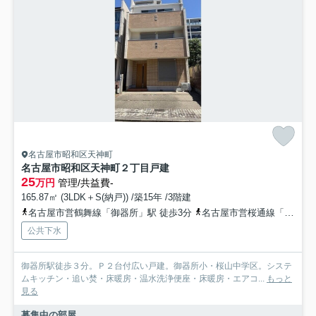
名古屋市昭和区天神町
名古屋市昭和区天神町２丁目戸建
25
万円
管理/共益費-
165.87㎡ (3LDK＋S(納戸)) /築15年 /3階建
名古屋市営鶴舞線「御器所」駅 徒歩3分
名古屋市営桜通線「御器所」駅 徒歩3分
公共下水
御器所駅徒歩３分。Ｐ２台付広い戸建。御器所小・桜山中学区。システ
ムキッチン・追い焚・床暖房・温水洗浄便座・床暖房・エアコ...
もっと
見る
募集中の部屋