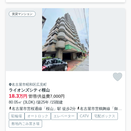
賃貸マンション
名古屋市昭和区広見町
ライオンズシティ桜山
18.3
万円
管理/共益費7,000円
80.05㎡ (3LDK) /築25年 /15階建
名古屋市営桜通線「桜山」駅 徒歩2分
名古屋市営鶴舞線「御器所」駅 徒歩13分
駐輪場
オートロック
エレベーター
CATV
宅配ボックス
敷地内ごみ置き場