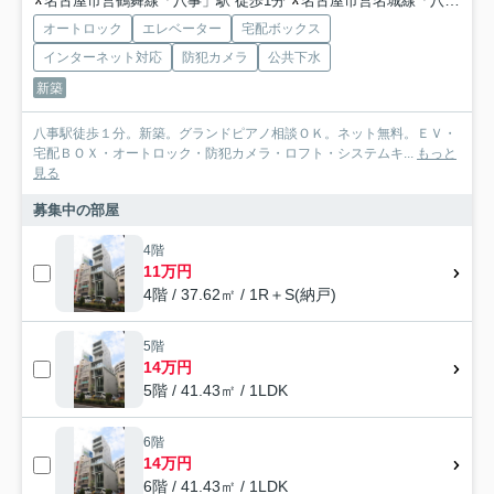
名古屋市営鶴舞線「八事」駅 徒歩1分
名古屋市営名城線「八事」駅 徒歩1分
オートロック
エレベーター
宅配ボックス
インターネット対応
防犯カメラ
公共下水
新築
八事駅徒歩１分。新築。グランドピアノ相談ＯＫ。ネット無料。ＥＶ・
宅配ＢＯＸ・オートロック・防犯カメラ・ロフト・システムキ...
もっと
見る
募集中の部屋
4階
11万円
4階 / 37.62㎡ / 1R＋S(納戸)
5階
14万円
5階 / 41.43㎡ / 1LDK
6階
14万円
6階 / 41.43㎡ / 1LDK