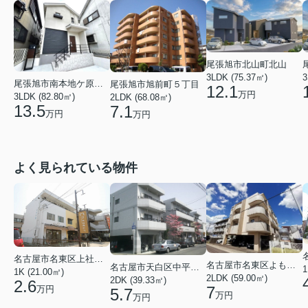
尾張旭市北山町北山
3LDK (75.37㎡)
3
尾張旭市南本地ケ原町１丁目
尾張旭市旭前町５丁目
12.1
万円
3LDK (82.80㎡)
2LDK (68.08㎡)
13.5
7.1
万円
万円
よく見られている物件
名古屋市名東区上社２丁目
名古屋市名東区よもぎ台２丁目
名古屋市天白区中平２丁目
1
1K (21.00㎡)
2LDK (59.00㎡)
2DK (39.33㎡)
2.6
7
万円
5.7
万円
万円