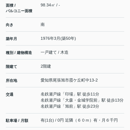
98.34㎡ / -
面積 /
バルコニー面積
南
向き
1976年3月(築50年)
築年月
一戸建て / 木造
種別 / 建物構造
2階建
階建て
愛知県
尾張旭市
霞ケ丘町中
13-2
所在地
名鉄瀬戸線
「
印場
」駅 徒歩11分
交通
名鉄瀬戸線
「
大森・金城学院前
」駅 徒歩13分
名鉄瀬戸線
「
旭前
」駅 徒歩23分
有(1台) / 0円 近隣（６０ｍ）有・月６千円
駐車場 / 月額