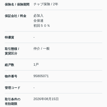
チャブ保険 / 2年
保険名 / 保険期間
必加入
保証会社 / 料金
全保連
初回５０％
-
特優賃
仲介 / 一般
取引態様 /
賃貸区分
1戸
総戸数
95805071
物件番号
-
管理コード
2026年08月15日
取引条件の
有効期限