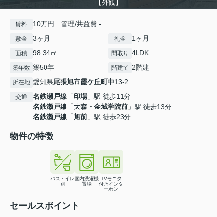
【外観】
10万円 管理/共益費 -
賃料
3ヶ月
1ヶ月
敷金
礼金
98.34㎡
4LDK
面積
間取り
築50年
2階建
築年数
階建て
愛知県
尾張旭市
霞ケ丘町中
13-2
所在地
名鉄瀬戸線
「
印場
」駅 徒歩11分
交通
名鉄瀬戸線
「
大森・金城学院前
」駅 徒歩13分
名鉄瀬戸線
「
旭前
」駅 徒歩23分
物件の特徴
バストイレ
室内洗濯機
TVモニタ
別
置場
付きインタ
ーホン
セールスポイント