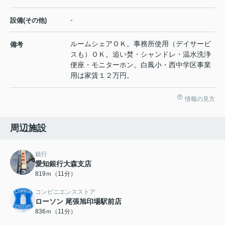
-
設備(その他)
ルームシェアＯＫ。事務所使用（デイサービ
備考
スも）ＯＫ。追い焚・シャンドレ・温水洗浄
便座・モニターホン。白鳳小・西中学区事業
用は家賃１２万円。
情報の見方
周辺施設
銀行
愛知銀行大森支店
819ｍ（11分）
コンビニエンスストア
ローソン 尾張旭印場駅前店
836ｍ（11分）