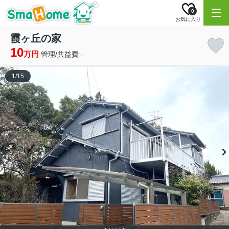
0
お気に入り
霞ヶ丘の家
10
万円
管理/共益費 -
1
/
15