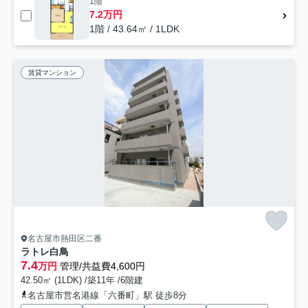
1階
7.2万円
1階 / 43.64㎡ / 1LDK
賃貸マンション
名古屋市熱田区二番
ラトレ白鳥
7.4
万円
管理/共益費4,600円
42.50㎡ (1LDK) /築11年 /6階建
名古屋市営名港線「六番町」駅 徒歩8分