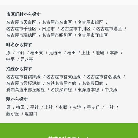
市区町村から探す
名古屋市天白区
名古屋市名東区
名古屋市緑区
名古屋市千種区
日進市
名古屋市中川区
名古屋市港区
名古屋市瑞穂区
名古屋市昭和区
名古屋市守山区
町名から探す
原
平針
植田東
元植田
植田
上社
池場
本郷
中平
元八事
沿線から探す
名古屋市営鶴舞線
名古屋市営東山線
名古屋市営名城線
名古屋市営桜通線
名鉄名古屋本線
名鉄豊田線
愛知高速東部丘陵線
名鉄瀬戸線
東海道本線
中央線
駅から探す
原
植田
平針
上社
本郷
赤池
星ヶ丘
一社
藤が丘
塩釜口