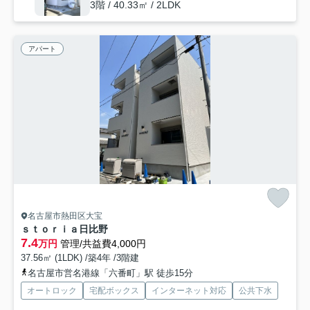
3階 / 40.33㎡ / 2LDK
アパート
名古屋市熱田区大宝
ｓｔｏｒｉａ日比野
7.4
万円
管理/共益費4,000円
37.56㎡ (1LDK) /築4年 /3階建
名古屋市営名港線「六番町」駅 徒歩15分
オートロック
宅配ボックス
インターネット対応
公共下水