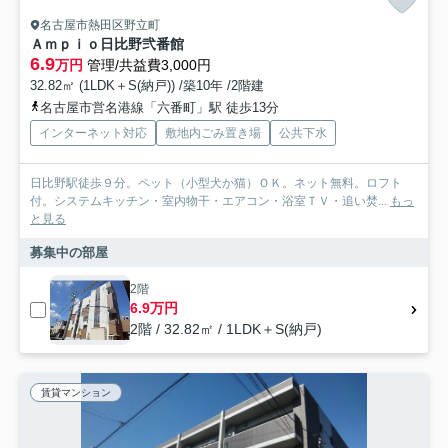
名古屋市熱田区野立町
Ａｍｐｉｏ日比野弐番館
6.9
万円
管理/共益費3,000円
32.82㎡ (1LDK＋S(納戸)) /築10年 /2階建
名古屋市営名港線「六番町」駅 徒歩13分
インターネット対応
敷地内ごみ置き場
公共下水
日比野駅徒歩９分。ペット（小型犬か猫）ＯＫ。ネット無料。ロフト
付。システムキッチン・室内物干・エアコン・浴室ＴＶ・追い焚...
もっ
と見る
募集中の部屋
2階
6.9万円
2階 / 32.82㎡ / 1LDK＋S(納戸)
賃貸マンション