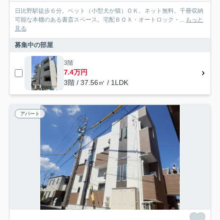
日比野駅徒歩６分。ペット（小型犬か猫）ＯＫ。ネット無料。千冊収納
可能な本棚のある書斎スペース。宅配ＢＯＸ・オートロック・...
もっと
見る
募集中の部屋
3階
7.4万円
3階 / 37.56㎡ / 1LDK
アパート