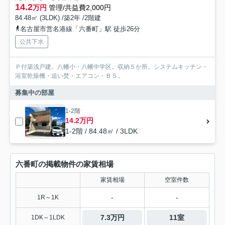
14.2
万円
管理/共益費2,000円
84.48㎡ (3LDK) /築2年 /2階建
名古屋市営名港線「六番町」駅 徒歩26分
公共下水
Ｐ付築浅戸建。八幡小・八幡中学区。収納５か所。システムキッチン・
浴室乾燥機・追い焚・エアコン・ＢＳ。
募集中の部屋
1-2階
14.2万円
1-2階 / 84.48㎡ / 3LDK
六番町の掲載物件の家賃相場
家賃相場
空室件数
-
-
1R～1K
7.3万円
11室
1DK～1LDK