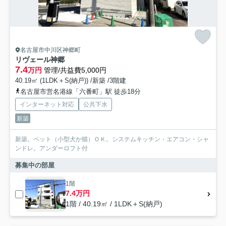
名古屋市中川区神郷町
リヴェール神郷
7.4
万円
管理/共益費5,000円
40.19㎡ (1LDK＋S(納戸)) /新築 /3階建
名古屋市営名港線「六番町」駅 徒歩18分
インターネット対応
公共下水
新築
新築。ペット（小型犬か猫）ＯＫ。システムキッチン・エアコン・シャ
ンドレ。アンダーロフト付
募集中の部屋
1階
7.4万円
1階 / 40.19㎡ / 1LDK＋S(納戸)