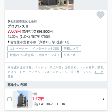
名古屋市港区七番町
プログレスⅡ
7.6
万円
管理/共益費6,900円
41.30㎡ (1LDK) /築7年 /7階建
名古屋市営名港線「六番町」駅 徒歩14分
エレベーター
インターネット対応
防犯カメラ
敷地内ごみ置き場
外観タイル張り
公共下水
東海通駅徒歩３分。ペット（小型犬か猫）２匹ＯＫ。ネット無料。防犯
カメラ・ＥＶ・エアコン・システムキッチン・追い焚・シャン...
もっと
見る
募集中の部屋
6階
7.6万円
6階 / 41.30㎡ / 1LDK