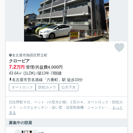
名古屋市熱田区野立町
クロービア
7.2
万円
管理/共益費4,000円
43.64㎡ (1LDK) /築13年 /3階建
名古屋市営名港線「六番町」駅 徒歩10分
オートロック
防犯カメラ
公共下水
日比野駅９分。ペット（小型犬か猫）２匹ＯＫ。オートロック・防犯カ
メラ・システムキッチン・追い焚・浴室乾燥機・シャンドレ・...
もっと
見る
募集中の部屋