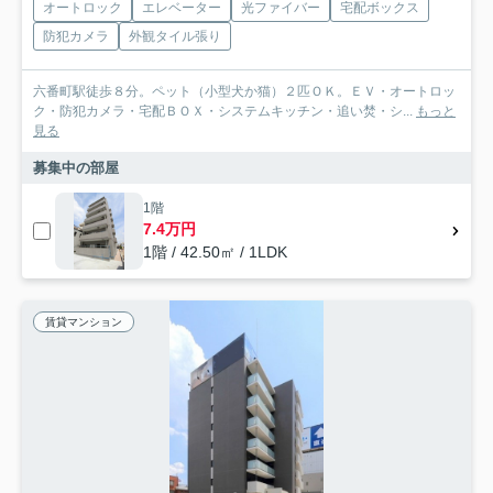
オートロック
エレベーター
光ファイバー
宅配ボックス
防犯カメラ
外観タイル張り
六番町駅徒歩８分。ペット（小型犬か猫）２匹ＯＫ。ＥＶ・オートロッ
ク・防犯カメラ・宅配ＢＯＸ・システムキッチン・追い焚・シ...
もっと
見る
募集中の部屋
1階
7.4万円
1階 / 42.50㎡ / 1LDK
賃貸マンション