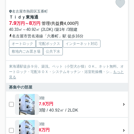
名古屋市熱田区五番町
Ｔｉｄｙ東海通
7.9
8
万円～
万円
管理/共益費4,000円
40.33㎡～40.92㎡ (2LDK) /築1年 /3階建
名古屋市営名港線「六番町」駅 徒歩16分
オートロック
宅配ボックス
インターネット対応
敷地内ごみ置き場
公共下水
東海通駅徒歩９分。築浅。ペット（小型犬か猫）ＯＫ。ネット無料。オ
ートロック・宅配ＢＯＸ・システムキッチン・浴室乾燥機・シ...
もっと
見る
募集中の部屋
3階
7.9万円
3階 / 40.92㎡ / 2LDK
3階
8万円