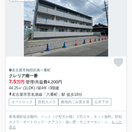
名古屋市熱田区南一番町
クレリア南一番
7.5
万円
管理/共益費4,200円
44.25㎡ (1LDK) /築4年 /3階建
名古屋市営名港線「六番町」駅 徒歩18分
オートロック
防犯カメラ
敷地内ごみ置き場
公共下水
東海通駅徒歩圏内。ペット（小型犬か猫）２匹ＯＫ。ネット無料。防犯
カメラ・オートロック・エアコン・追い焚・モニターホン・シ...
もっと
見る