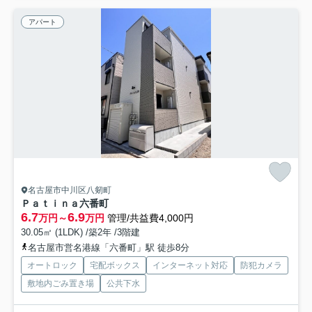
アパート
名古屋市中川区八剱町
Ｐａｔｉｎａ六番町
6.7
6.9
万円～
万円
管理/共益費4,000円
30.05㎡ (1LDK) /築2年 /3階建
名古屋市営名港線「六番町」駅 徒歩8分
オートロック
宅配ボックス
インターネット対応
防犯カメラ
敷地内ごみ置き場
公共下水