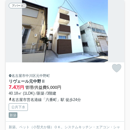
アパート
名古屋市中川区元中野町
リヴェール元中野Ⅱ
7.4
万円
管理/共益費5,000円
40.18㎡ (1LDK) /新築 /3階建
名古屋市営名港線「六番町」駅 徒歩24分
公共下水
新築
新築。ペット（小型犬か猫）ＯＫ。システムキッチン・エアコン・シャ