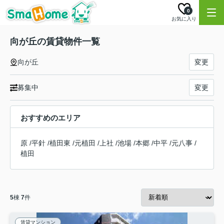
0
お気に入り
向が丘の賃貸物件一覧
向が丘
変更
募集中
変更
おすすめのエリア
原
/
平針
/
植田東
/
元植田
/
上社
/
池場
/
本郷
/
中平
/
元八事
/
植田
5
棟
7
件
賃貸マンション