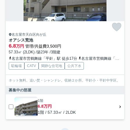
名古屋市天白区向が丘
オアシス荒池
6.8
万円
管理/共益費3,500円
57.33㎡ (2LDK) /築23年 /3階建
名古屋市営鶴舞線「平針」駅 徒歩17分
名古屋市営鶴舞線「平針」駅 バス9分 市バス「平針上ノ池」 停歩10分
駐輪場
CATV
閑静な住宅地
公共下水
ネット無料。追い焚・シャンドレ。収納２か所。平針小・平針中学区。
募集中の部屋
1階
6.8万円
1階 / 57.33㎡ / 2LDK