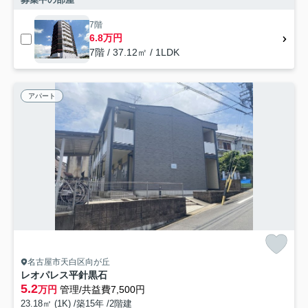
7階
6.8万円
7階 / 37.12㎡ / 1LDK
アパート
名古屋市天白区向が丘
レオパレス平針黒石
5.2
万円
管理/共益費7,500円
23.18㎡ (1K) /築15年 /2階建