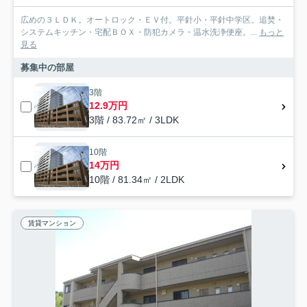
広めの３ＬＤＫ。オートロック・ＥＶ付。平針小・平針中学区。追焚・
システムキッチン・宅配ＢＯＸ・防犯カメラ・温水洗浄便座。...
もっと
見る
募集中の部屋
3階
12.9万円
3階 / 83.72㎡ / 3LDK
10階
14万円
10階 / 81.34㎡ / 2LDK
賃貸マンション