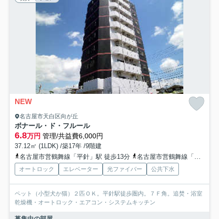
NEW
名古屋市天白区向が丘
ボナール・ド・フルール
6.8
万円
管理/共益費6,000円
37.12㎡ (1LDK) /築17年 /9階建
名古屋市営鶴舞線「平針」駅 徒歩13分
名古屋市営鶴舞線「八事」駅 バス24分 バス「平針住宅口」 停歩1分
オートロック
エレベーター
光ファイバー
公共下水
ペット（小型犬か猫）２匹ＯＫ。平針駅徒歩圏内。７Ｆ角。追焚・浴室
乾燥機・オートロック・エアコン・システムキッチン
募集中の部屋