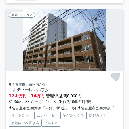
賃貸マンション
名古屋市天白区向が丘
コルティーレマルフク
12.9
14
万円～
万円
管理/共益費8,000円
81.34㎡～83.72㎡ (2LDK～3LDK) /築16年 /10階建
名古屋市営鶴舞線「平針」駅 徒歩10分
名古屋市営鶴舞線「原」駅 徒歩19分
オートロック
エレベーター
宅配ボックス
防犯カメラ
敷地内ごみ置き場
公共下水