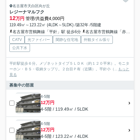
名古屋市天白区向が丘
レジーナマルフク
12
万円
管理/共益費4,000円
119.49㎡～123.22㎡ (4LDK～5LDK) /築32年 /5階建
名古屋市営鶴舞線「平針」駅 徒歩6分
名古屋市営鶴舞線「赤池」駅 徒歩15分
CATV
光ファイバー
閑静な住宅地
外観タイル張り
公共下水
平針駅徒歩６分。メゾネットタイプ５ＬＤＫ（約１２０平米）。モニタ
ーホン・ＢＳ・収納タップリ。２台目Ｐ有（近隣）。平針小（...
もっと
見る
募集中の部屋
4-5階
12万円
4-5階 / 119.49㎡ / 5LDK
4-5階
12万円
4-5階 / 123.22㎡ / 4LDK