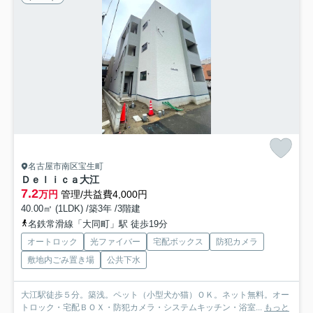
名古屋市南区宝生町
Ｄｅｌｉｃａ大江
7.2
万円
管理/共益費4,000円
40.00㎡ (1LDK) /築3年 /3階建
名鉄常滑線「大同町」駅 徒歩19分
オートロック
光ファイバー
宅配ボックス
防犯カメラ
敷地内ごみ置き場
公共下水
大江駅徒歩５分。築浅。ペット（小型犬か猫）ＯＫ。ネット無料。オー
トロック・宅配ＢＯＸ・防犯カメラ・システムキッチン・浴室...
もっと