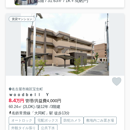
1階 / 31.63㎡ / 1K＋S(納戸)
賃貸マンション
名古屋市南区宝生町
ｗｏｏｄｂｅｌｌ Ｙ
8.4
万円
管理/共益費4,000円
60.24㎡ (2LDK) /築12年 /3階建
名鉄常滑線「大同町」駅 徒歩13分
オートロック
宅配ボックス
防犯カメラ
敷地内ごみ置き場
外観タイル張り
公共下水