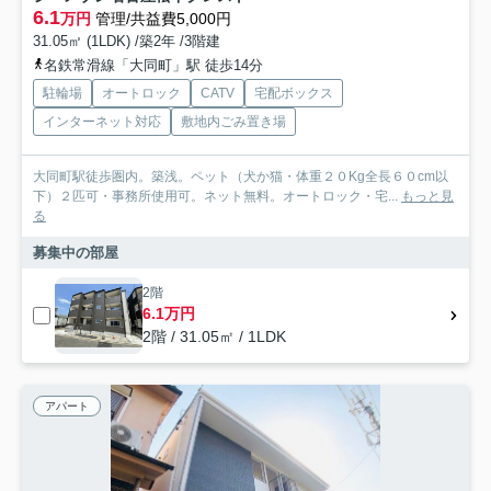
6.1
万円
管理/共益費5,000円
31.05㎡ (1LDK) /築2年 /3階建
名鉄常滑線「大同町」駅 徒歩14分
駐輪場
オートロック
CATV
宅配ボックス
インターネット対応
敷地内ごみ置き場
大同町駅徒歩圏内。築浅。ペット（犬か猫・体重２０Kg全長６０cm以
下）２匹可・事務所使用可。ネット無料。オートロック・宅...
もっと見
る
募集中の部屋
2階
6.1万円
2階 / 31.05㎡ / 1LDK
アパート