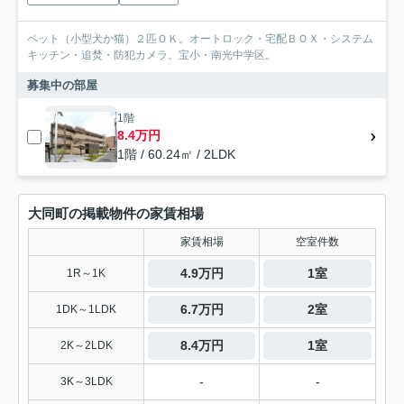
ペット（小型犬か猫）２匹ＯＫ。オートロック・宅配ＢＯＸ・システム
キッチン・追焚・防犯カメラ。宝小・南光中学区。
募集中の部屋
1階
8.4万円
1階 / 60.24㎡ / 2LDK
大同町の掲載物件の家賃相場
家賃相場
空室件数
4.9万円
1室
1R～1K
6.7万円
2室
1DK～1LDK
8.4万円
1室
2K～2LDK
-
-
3K～3LDK