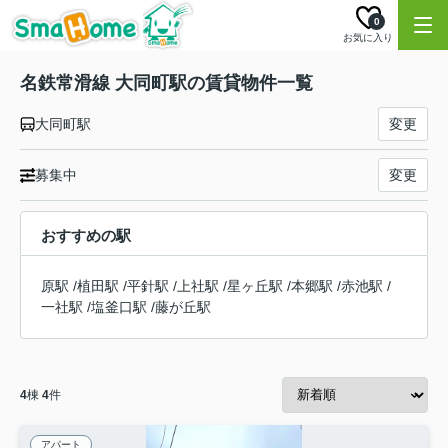
0
お気に入り
名鉄常滑線 大同町駅の賃貸物件一覧
大同町駅
変更
募集中
変更
おすすめの駅
原駅
/
植田駅
/
平針駅
/
上社駅
/
星ヶ丘駅
/
本郷駅
/
赤池駅
/
一社駅
/
塩釜口駅
/
藤が丘駅
4
棟
4
件
アパート