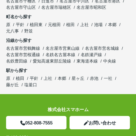
名古屋市千種区
日進市
名古屋市中川区
名古屋市港区
名古屋市守山区
名古屋市瑞穂区
名古屋市昭和区
町名から探す
原
平針
植田東
元植田
植田
上社
池場
本郷
元八事
野並
沿線から探す
名古屋市営鶴舞線
名古屋市営東山線
名古屋市営名城線
名古屋市営桜通線
名鉄名古屋本線
名鉄瀬戸線
名鉄豊田線
愛知高速東部丘陵線
東海道本線
中央線
駅から探す
原
植田
平針
上社
本郷
星ヶ丘
赤池
一社
藤が丘
塩釜口
株式会社スマホーム
052-808-7555
お問い合わせ