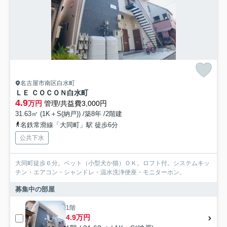
名古屋市南区白水町
ＬＥ ＣＯＣＯＮ白水町
4.9
万円
管理/共益費3,000円
31.63㎡ (1K＋S(納戸)) /築8年 /2階建
名鉄常滑線「大同町」駅 徒歩6分
公共下水
大同町徒歩６分。ペット（小型犬か猫）ＯＫ。ロフト付。システムキッ
チン・エアコン・シャンドレ・温水洗浄便座・モニターホン。
募集中の部屋
1階
4.9万円