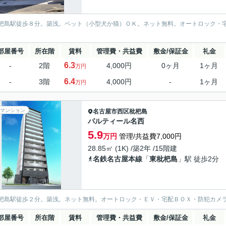
杷島駅徒歩８分。築浅。ペット（小型犬か猫）ＯＫ。ネット無料。オートロック・
部屋番号
所在階
賃料
管理費・共益費
敷金/保証金
礼金
6.3
-
2階
4,000円
0ヶ月
1ヶ月
万円
6.4
-
3階
4,000円
-
1ヶ月
万円
マンション
名古屋市西区
枇杷島
パルティール名西
5.9
万円
管理/共益費7,000円
28.85㎡ (1K) /築2年 /15階建
名鉄名古屋本線
「
東枇杷島
」駅 徒歩2分
杷島駅徒歩２分。築浅。ネット無料。オートロック・ＥＶ・宅配ＢＯＸ・防犯カメ
部屋番号
所在階
賃料
管理費・共益費
敷金/保証金
礼金