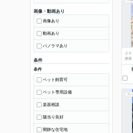
一戸
画像・動画あり
画像あり
動画あり
パノラマあり
２０
便座
条件
条件
ペット飼育可
ペット専用設備
アパ
楽器相談
陽当り良好
閑静な住宅地