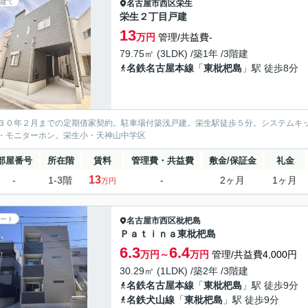
建て
名古屋市西区
栄生
栄生２丁目戸建
13
万円
管理/共益費-
79.75㎡ (3LDK) /築1年 /3階建
名鉄名古屋本線
「
東枇杷島
」駅 徒歩8分
３０年２月までの定期借家契約。駐車場付築浅戸建。栄生駅徒歩５分。システムキ
・モニターホン。栄生小・天神山中学区
部屋番号
所在階
賃料
管理費・共益費
敷金/保証金
礼金
13
-
1-3階
-
2ヶ月
1ヶ月
万円
ート
名古屋市西区
枇杷島
Ｐａｔｉｎａ東枇杷島
6.3
6.4
万円～
万円
管理/共益費4,000円
30.29㎡ (1LDK) /築2年 /3階建
名鉄名古屋本線
「
東枇杷島
」駅 徒歩9分
名鉄犬山線
「
東枇杷島
」駅 徒歩9分