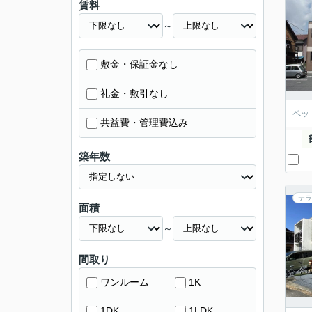
賃料
～
敷金・保証金なし
礼金・敷引なし
ペッ
共益費・管理費込み
築年数
テラ
面積
～
間取り
ワンルーム
1K
1DK
1LDK