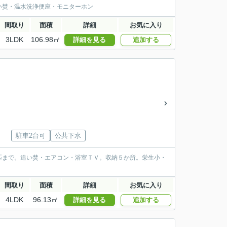
い焚・温水洗浄便座・モニターホン
間取り
面積
詳細
お気に入り
3LDK
106.98㎡
詳細を見る
追加する
駐車2台可
公共下水
匹まで。追い焚・エアコン・浴室ＴＶ。収納５か所。栄生小・
間取り
面積
詳細
お気に入り
4LDK
96.13㎡
詳細を見る
追加する