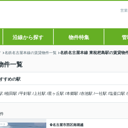
営業
沿線から探す
物件特集
管
名鉄名古屋本線 東枇杷島駅の賃貸物
す
名鉄名古屋本線の賃貸物件一覧
物件一覧
すすめの駅
駅
/
植田駅
/
平針駅
/
上社駅
/
星ヶ丘駅
/
本郷駅
/
赤池駅
/
一社駅
/
塩釜口駅
/
件
ート
名古屋市西区
南堀越