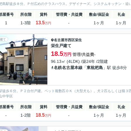
杷島駅徒歩８分。Ｐ付広めのテラスハウス。デザイナーズ。システムキッチン・追
部屋番号
所在階
賃料
管理費・共益費
敷金/保証金
礼金
13.5
1
1-3階
-
1ヶ月
1ヶ月
万円
建て
名古屋市西区
栄生
栄生戸建て
18.5
万円
管理/共益費-
96.13㎡ (4LDK) /築24年 /2階建
名鉄名古屋本線
「
東枇杷島
」駅 徒歩8分
駅徒歩６分。Ｐ２台付戸建。ペット複数匹ＯＫ（大型犬も）。犬２匹もしくは猫３
山中学区
部屋番号
所在階
賃料
管理費・共益費
敷金/保証金
礼金
18.5
-
1-2階
-
1ヶ月
1ヶ月
万円