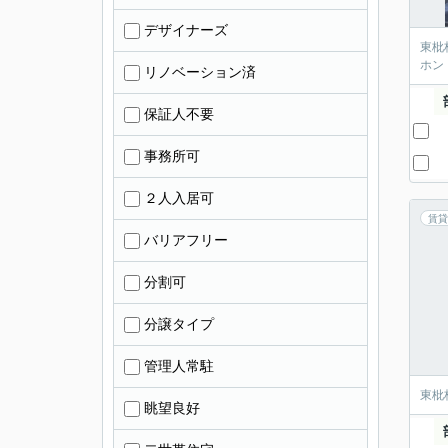
デザイナーズ
東枇
ホン
リノベーション済
保証人不要
事務所可
２人入居可
賃貸
バリアフリー
分割可
分譲タイプ
管理人常駐
東枇
眺望良好