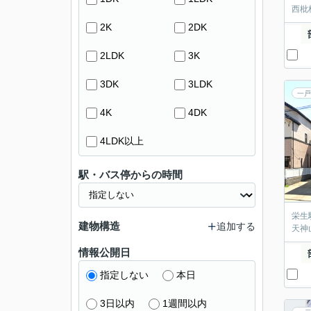
西枇
2K
2DK
2LDK
3K
3DK
3LDK
一戸
4K
4DK
4LDK以上
駅・バス停からの時間
栄生
建物構造
追加する
天神
情報公開日
指定しない
本日
3日以内
1週間以内