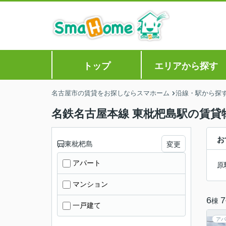
トップ
エリアから探す
名古屋市の賃貸をお探しならスマホーム
沿線・駅から探
名鉄名古屋本線 東枇杷島駅の賃貸
お
東枇杷島
変更
アパート
原
マンション
6
7
棟
一戸建て
アパ