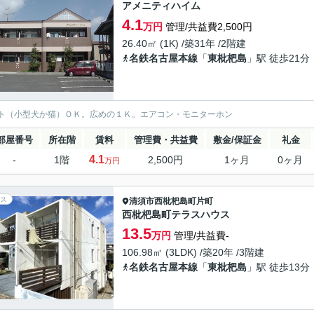
アメニティハイム
4.1
万円
管理/共益費2,500円
26.40㎡ (1K) /築31年 /2階建
名鉄名古屋本線
「
東枇杷島
」駅 徒歩21分
ト（小型犬か猫）ＯＫ。広めの１Ｋ。エアコン・モニターホン
部屋番号
所在階
賃料
管理費・共益費
敷金/保証金
礼金
4.1
-
1階
2,500円
1ヶ月
0ヶ月
万円
ス
清須市
西枇杷島町片町
西枇杷島町テラスハウス
13.5
万円
管理/共益費-
106.98㎡ (3LDK) /築20年 /3階建
名鉄名古屋本線
「
東枇杷島
」駅 徒歩13分