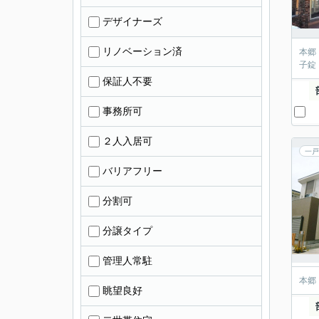
デザイナーズ
リノベーション済
本郷
子錠
保証人不要
事務所可
２人入居可
一戸
バリアフリー
分割可
分譲タイプ
管理人常駐
本郷
眺望良好