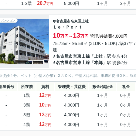
20.7
-
1-2階
5,000円
1ヶ月
2ヶ月
万円
マンション
名古屋市名東区
上社
Ｌｅ・Ｐｏｒｔ
10
13
万円～
万円
管理/共益費4,000円
75.73㎡～95.58㎡ (3LDK～5LDK) /築37年 
建
名古屋市営東山線
「
上社
」駅 徒歩4分
名古屋市営東山線
「
本郷
」駅 徒歩7分
駅徒歩４分。ペット（小型犬か猫）２匹ＯＫ。中型犬は相談。事務所使用ＯＫ。収
部屋番号
所在階
賃料
管理費・共益費
敷金/保証金
礼金
12
-
1階
4,000円
1ヶ月
0ヶ月
万円
10
-
3階
4,000円
1ヶ月
0ヶ月
万円
13
-
3階
4,000円
1ヶ月
0ヶ月
万円
12
-
4階
4,000円
1ヶ月
0ヶ月
万円