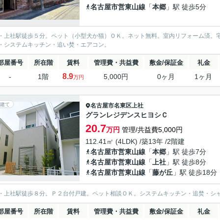
名古屋市営東山線
「
本郷
」駅 徒歩5分
・上社駅徒歩５分。ペット（小型犬か猫）ＯＫ。ネット無料。室内リフォーム済。
・システムキッチン・追い焚・エアコン。
部屋番号
所在階
賃料
管理費・共益費
敷金/保証金
礼金
8.9
-
1階
5,000円
0ヶ月
1ヶ月
万円
建て
名古屋市名東区
上社
グランレジデンスヒヨシＣ
20.7
万円
管理/共益費5,000円
112.41㎡ (4LDK) /築13年 /2階建
名古屋市営東山線
「
本郷
」駅 徒歩7分
名古屋市営東山線
「
上社
」駅 徒歩8分
名古屋市営東山線
「
藤が丘
」駅 徒歩18分
・上社駅徒歩８分。Ｐ２台付戸建。ペット相談ＯＫ。システムキッチン・追焚・シ
部屋番号
所在階
賃料
管理費・共益費
敷金/保証金
礼金