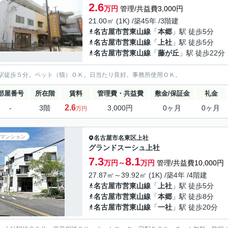
2.6
万円
管理/共益費3,000円
21.00㎡ (1K) /築45年 /3階建
名古屋市営東山線
「
本郷
」駅 徒歩5分
名古屋市営東山線
「
上社
」駅 徒歩5分
名古屋市営東山線
「
藤が丘
」駅 徒歩22分
駅徒歩５分。ペット（猫）ＯＫ。日当たり良好。事務所使用ＯＫ。
部屋番号
所在階
賃料
管理費・共益費
敷金/保証金
礼金
2.6
-
3階
3,000円
0ヶ月
0ヶ月
万円
マンション
名古屋市名東区
上社
グランドスーシュ上社
7.3
8.1
万円～
万円
管理/共益費10,000円
27.87㎡～39.92㎡ (1K) /築4年 /4階建
名古屋市営東山線
「
上社
」駅 徒歩5分
名古屋市営東山線
「
本郷
」駅 徒歩8分
名古屋市営東山線
「
一社
」駅 徒歩20分