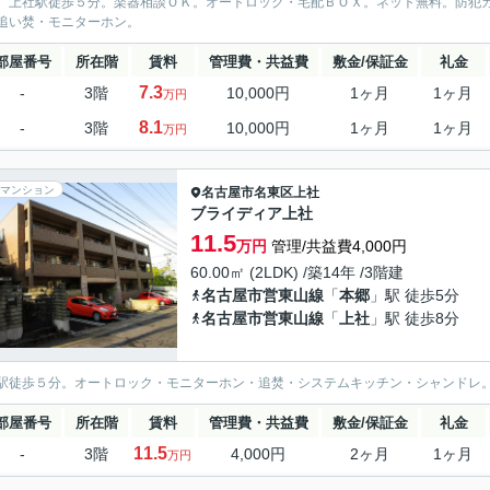
。上社駅徒歩５分。楽器相談ＯＫ。オートロック・宅配ＢＯＸ。ネット無料。防犯
追い焚・モニターホン。
部屋番号
所在階
賃料
管理費・共益費
敷金/保証金
礼金
7.3
-
3階
10,000円
1ヶ月
1ヶ月
万円
8.1
-
3階
10,000円
1ヶ月
1ヶ月
万円
マンション
名古屋市名東区
上社
ブライディア上社
11.5
万円
管理/共益費4,000円
60.00㎡ (2LDK) /築14年 /3階建
名古屋市営東山線
「
本郷
」駅 徒歩5分
名古屋市営東山線
「
上社
」駅 徒歩8分
駅徒歩５分。オートロック・モニターホン・追焚・システムキッチン・シャンドレ
部屋番号
所在階
賃料
管理費・共益費
敷金/保証金
礼金
11.5
-
3階
4,000円
2ヶ月
1ヶ月
万円