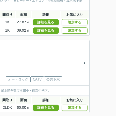
カメラ・ＩＨヒーター・エアコン・浴室乾燥機・温水洗浄便
間取り
面積
詳細
お気に入り
1K
27.87㎡
詳細を見る
追加する
1K
39.92㎡
詳細を見る
追加する
オートロック
CATV
公共下水
。最上階角部屋本郷小・藤森中学区。
間取り
面積
詳細
お気に入り
2LDK
60.00㎡
詳細を見る
追加する