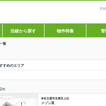
営業
沿線から探す
物件特集
管
一覧
すすめのエリア
2
件
マンション
名古屋市名東区
上社
メゾン英