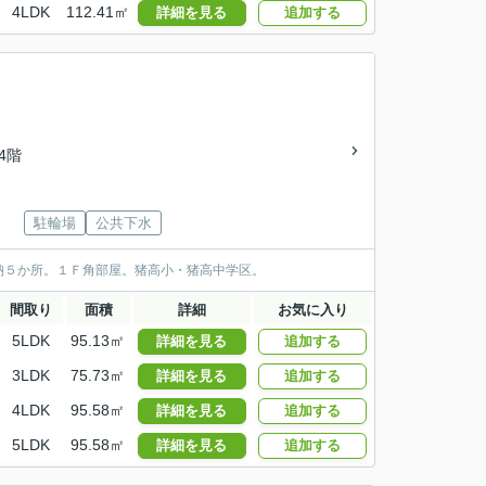
4LDK
112.41㎡
詳細を見る
追加する
/4階
駐輪場
公共下水
納５か所。１Ｆ角部屋。猪高小・猪高中学区。
間取り
面積
詳細
お気に入り
5LDK
95.13㎡
詳細を見る
追加する
3LDK
75.73㎡
詳細を見る
追加する
4LDK
95.58㎡
詳細を見る
追加する
5LDK
95.58㎡
詳細を見る
追加する