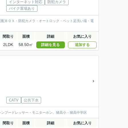
インターネット対応
防犯カメラ
バイク置場あり
宅配ＢＯＸ・防犯カメラ・オートロック・ペット足洗い場・電
間取り
面積
詳細
お気に入り
2LDK
58.50㎡
詳細を見る
追加する
CATV
公共下水
ャンプードレッサー・モニターホン。猪高小・猪高中学区
間取り
面積
詳細
お気に入り