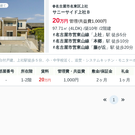
建て
名古屋市名東区
上社
サニーサイド上社Ｂ
20
万円
管理/共益費1,000円
97.71㎡ (4LDK) /築10年 /2階建
名古屋市営東山線
「
上社
」駅 徒歩5分
名古屋市営東山線
「
本郷
」駅 徒歩10分
名古屋市営東山線
「
藤が丘
」駅 徒歩20分
台付戸建。上社駅徒歩５分。小・中学校近く。追焚・システムキッチン・モニター
部屋番号
所在階
賃料
管理費・共益費
敷金/保証金
礼金
20
-
1-2階
1,000円
2ヶ月
1ヶ月
万円
1