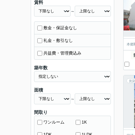
賃料
～
敷金・保証金なし
礼金・敷引なし
本郷
共益費・管理費込み
築年数
賃貸
面積
～
間取り
ワンルーム
1K
1DK
1LDK