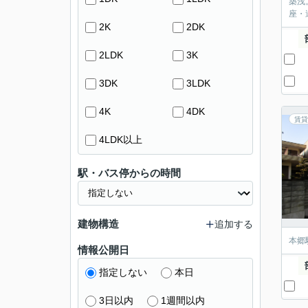
築浅
座・
2K
2DK
2LDK
3K
3DK
3LDK
4K
4DK
賃貸
4LDK以上
駅・バス停からの時間
建物構造
追加する
本郷
情報公開日
指定しない
本日
3日以内
1週間以内