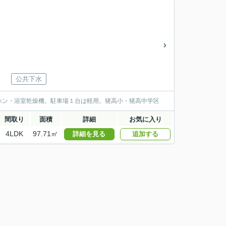
公共下水
ホン・浴室乾燥機。駐車場１台は軽用。猪高小・猪高中学区
間取り
面積
詳細
お気に入り
4LDK
97.71㎡
詳細を見る
追加する