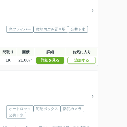
光ファイバー
敷地内ごみ置き場
公共下水
間取り
面積
詳細
お気に入り
1K
21.00㎡
詳細を見る
追加する
オートロック
宅配ボックス
防犯カメラ
公共下水