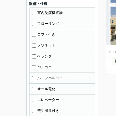
設備・仕様
一戸
室内洗濯機置場
フローリング
ロフト付き
メゾネット
Ｐ２
ベランダ
バルコニー
ルーフバルコニー
オール電化
エレベーター
照明器具付き