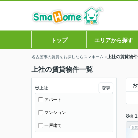
トップ
エリアから探す
上社の賃貸物件
名古屋市の賃貸をお探しならスマホーム
上社の賃貸物件一覧
お
上社
変更
アパート
マンション
8
1
棟
一戸建て
賃貸