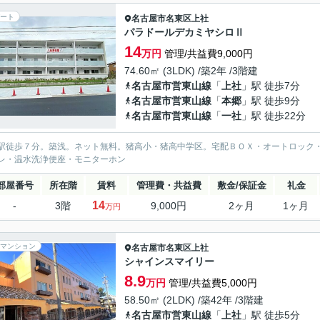
ート
名古屋市名東区
上社
パラドールデカミヤシロⅡ
14
万円
管理/共益費9,000円
74.60㎡ (3LDK) /築2年 /3階建
名古屋市営東山線
「
上社
」駅 徒歩7分
名古屋市営東山線
「
本郷
」駅 徒歩9分
名古屋市営東山線
「
一社
」駅 徒歩22分
駅徒歩７分。築浅。ネット無料。猪高小・猪高中学区。宅配ＢＯＸ・オートロック
レ・温水洗浄便座・モニターホン
部屋番号
所在階
賃料
管理費・共益費
敷金/保証金
礼金
14
-
3階
9,000円
2ヶ月
1ヶ月
万円
マンション
名古屋市名東区
上社
シャインスマイリー
8.9
万円
管理/共益費5,000円
58.50㎡ (2LDK) /築42年 /3階建
名古屋市営東山線
「
上社
」駅 徒歩5分