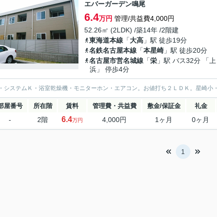
エバーガーデン鳴尾
6.4
万円
管理/共益費4,000円
52.26㎡ (2LDK) /築14年 /2階建
東海道本線
「
大高
」駅 徒歩19分
名鉄名古屋本線
「
本星崎
」駅 徒歩20分
名古屋市営名城線
「
栄
」駅 バス32分 「上
浜」 停歩4分
・システムＫ・浴室乾燥機・モニターホン・エアコン。お値打ち２ＬＤＫ。星崎小
部屋番号
所在階
賃料
管理費・共益費
敷金/保証金
礼金
6.4
-
2階
4,000円
1ヶ月
0ヶ月
万円
1