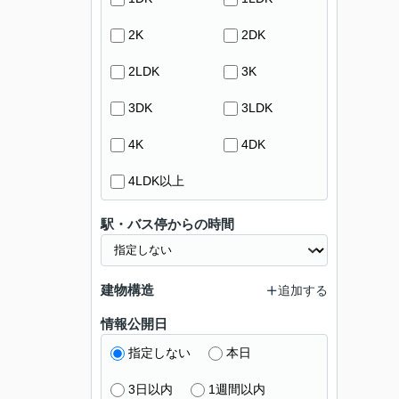
2K
2DK
2LDK
3K
3DK
3LDK
4K
4DK
4LDK以上
駅・バス停からの時間
建物構造
追加する
情報公開日
指定しない
本日
3日以内
1週間以内