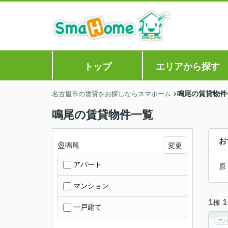
トップ
エリアから探す
鳴尾の賃貸物件
名古屋市の賃貸をお探しならスマホーム
鳴尾の賃貸物件一覧
お
鳴尾
変更
アパート
原
マンション
1
1
棟
一戸建て
アパ