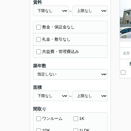
賃料
～
敷金・保証金なし
礼金・敷引なし
共益費・管理費込み
追焚
築年数
面積
～
間取り
ワンルーム
1K
1DK
1LDK