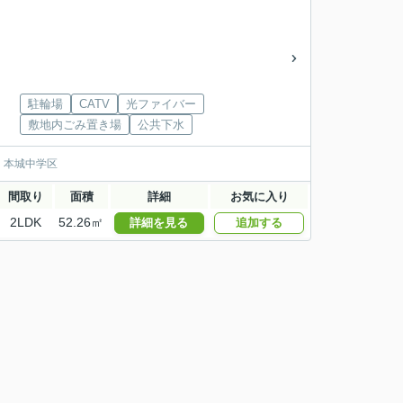
駐輪場
CATV
光ファイバー
敷地内ごみ置き場
公共下水
・本城中学区
間取り
面積
詳細
お気に入り
2LDK
52.26㎡
詳細を見る
追加する