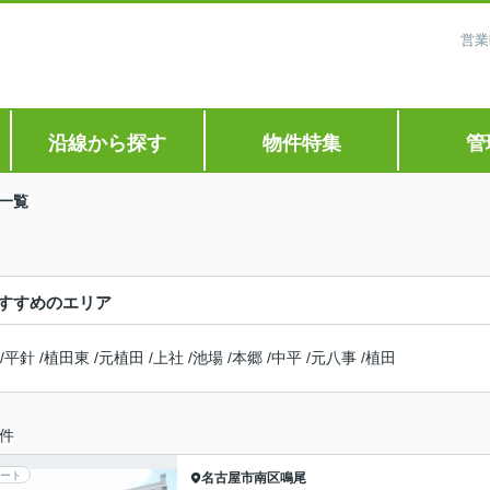
営業
沿線から探す
物件特集
管
一覧
すすめのエリア
/
平針
/
植田東
/
元植田
/
上社
/
池場
/
本郷
/
中平
/
元八事
/
植田
件
ート
名古屋市南区
鳴尾