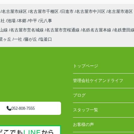
名古屋市緑区
名古屋市千種区
日進市
名古屋市中川区
名古屋市港区
上社
池場
本郷
中平
元八事
東山線
名古屋市営名城線
名古屋市営桜通線
名鉄名古屋本線
名鉄豊田
星ヶ丘
一社
藤が丘
塩釜口
トップページ
管理会社ケイアンドライフ
ブログ
052-808-7555
スタッフ一覧
お客様の声