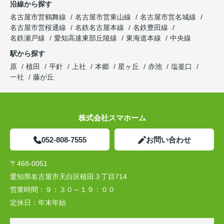
沿線から探す
名古屋市営鶴舞線
名古屋市営東山線
名古屋市営名城線
名古屋市営桜通線
名鉄名古屋本線
名鉄豊田線
名鉄瀬戸線
愛知高速東部丘陵線
東海道本線
中央線
駅から探す
原
植田
平針
上社
本郷
星ヶ丘
赤池
塩釜口
一社
藤が丘
株式会社スマホーム
052-808-7555
お問い合わせ
〒468-0051
愛知県名古屋市天白区植田３丁目714
営業時間：
９：３０～１９：００
定休日：
年末年始