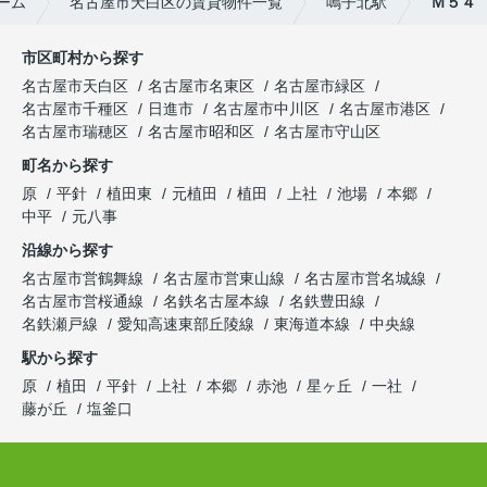
ーム
名古屋市天白区の賃貸物件一覧
鳴子北駅
Ｍ５４
市区町村から探す
名古屋市天白区
名古屋市名東区
名古屋市緑区
名古屋市千種区
日進市
名古屋市中川区
名古屋市港区
名古屋市瑞穂区
名古屋市昭和区
名古屋市守山区
町名から探す
原
平針
植田東
元植田
植田
上社
池場
本郷
中平
元八事
沿線から探す
名古屋市営鶴舞線
名古屋市営東山線
名古屋市営名城線
名古屋市営桜通線
名鉄名古屋本線
名鉄豊田線
名鉄瀬戸線
愛知高速東部丘陵線
東海道本線
中央線
駅から探す
原
植田
平針
上社
本郷
赤池
星ヶ丘
一社
藤が丘
塩釜口