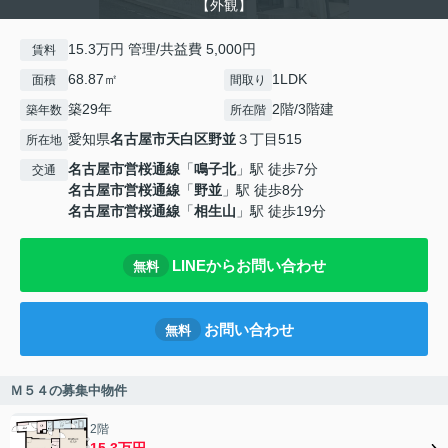
【外観】
15.3万円 管理/共益費 5,000円
賃料
68.87㎡
1LDK
面積
間取り
築29年
2階/3階建
築年数
所在階
愛知県
名古屋市天白区
野並
３丁目515
所在地
名古屋市営桜通線
「
鳴子北
」駅 徒歩7分
交通
名古屋市営桜通線
「
野並
」駅 徒歩8分
名古屋市営桜通線
「
相生山
」駅 徒歩19分
LINEからお問い合わせ
無料
お問い合わせ
無料
Ｍ５４の募集中物件
2階
15.3万円