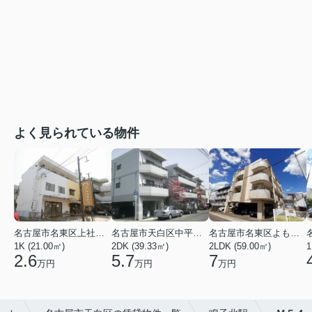
よく見られている物件
名古屋市名東区上社２丁目
名古屋市天白区中平２丁目
名古屋市名東区よもぎ台２丁目
1K (21.00㎡)
2DK (39.33㎡)
2LDK (59.00㎡)
1
2.6
5.7
7
万円
万円
万円