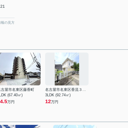
21
情報の見方
名古屋市名東区藤香町
名古屋市名東区香流３丁目
LDK (67.40㎡)
3LDK (92.74㎡)
4.5
12
万円
万円