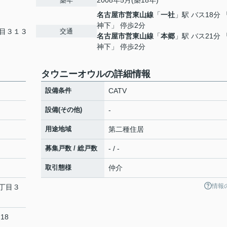
2008年5月(築18年)
築年
名古屋市営東山線
「
一社
」駅 バス18分 
神下」 停歩2分
交通
目３１３
名古屋市営東山線
「
本郷
」駅 バス21分 
神下」 停歩2分
タウニーオウルの詳細情報
設備条件
CATV
設備(その他)
-
用途地域
第二種住居
募集戸数 / 総戸数
- / -
取引態様
仲介
情報
丁目３
18