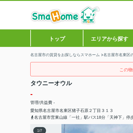
トップ
エリアから探す
名古屋市の賃貸をお探しならスマホーム
名古屋市名東区
この物
タウニーオウル
-
管理/共益費 -
愛知県
名古屋市名東区
猪子石原
２丁目３１３
名古屋市営東山線「一社」駅バス18分「天神下」停
1
/
7