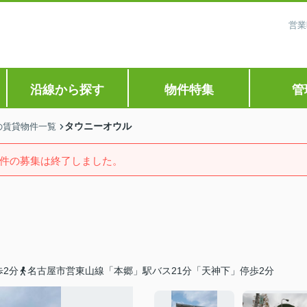
営業
沿線から探す
物件特集
管
タウニーオウル
の賃貸物件一覧
件の募集は終了しました。
歩2分
名古屋市営東山線「本郷」駅バス21分「天神下」停歩2分