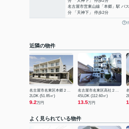
分 「天神下」 停歩2分
名古屋市営東山線
「
本郷
」駅 バス
分 「天神下」 停歩2分
近隣の物件
名古屋市名東区本郷２丁目
名古屋市名東区高社２丁目
2LDK (51.85㎡)
4SLDK (112.60㎡)
2
9.2
13.5
1
万円
万円
よく見られている物件