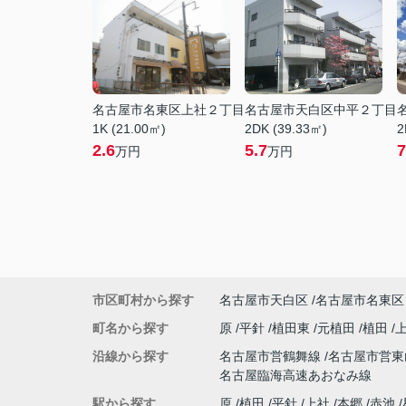
名古屋市名東区上社２丁目
名古屋市天白区中平２丁目
1K (21.00㎡)
2DK (39.33㎡)
2
2.6
5.7
7
万円
万円
市区町村から探す
名古屋市天白区
名古屋市名東区
町名から探す
原
平針
植田東
元植田
植田
沿線から探す
名古屋市営鶴舞線
名古屋市営
名古屋臨海高速あおなみ線
駅から探す
原
植田
平針
上社
本郷
赤池