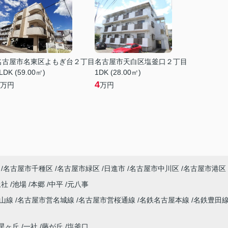
名古屋市名東区よもぎ台２丁目
名古屋市天白区塩釜口２丁目
LDK (59.00㎡)
1DK (28.00㎡)
4
万円
万円
名古屋市千種区
名古屋市緑区
日進市
名古屋市中川区
名古屋市港区
上社
池場
本郷
中平
元八事
東山線
名古屋市営名城線
名古屋市営桜通線
名鉄名古屋本線
名鉄豊田
星ヶ丘
一社
藤が丘
塩釜口