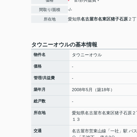
-
管理/共益費
-
価格
-/-
間取り/面積
愛知県
名古屋市名東区
猪子石原
２丁
所在地
タウニーオウルの基本情報
物件名
タウニーオウル
価格
-
管理/共益費
-
築年月
2008年5月（築18年）
総戸数
-
所在地
愛知県
名古屋市名東区
猪子石原
２
１３
交通
名古屋市営東山線
「
一社
」駅 バス