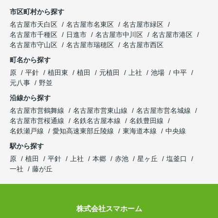
市区町村から探す
名古屋市天白区
名古屋市名東区
名古屋市緑区
名古屋市千種区
日進市
名古屋市中川区
名古屋市港区
名古屋市守山区
名古屋市瑞穂区
名古屋市西区
町名から探す
原
平針
植田東
植田
元植田
上社
池場
中平
元八事
野並
沿線から探す
名古屋市営鶴舞線
名古屋市営東山線
名古屋市営名城線
名古屋市営桜通線
名鉄名古屋本線
名鉄豊田線
名鉄瀬戸線
愛知高速東部丘陵線
東海道本線
中央線
駅から探す
原
植田
平針
上社
本郷
赤池
星ヶ丘
塩釜口
一社
藤が丘
株式会社スマホーム