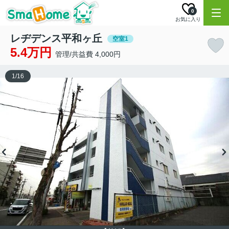
0
お気に入り
レヂデンス平和ヶ丘
空室1
5.4万円
管理/共益費 4,000円
1
/
16