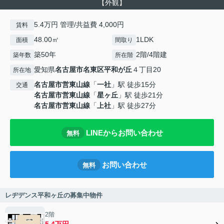
【外観】
5.4万円 管理/共益費 4,000円
賃料
48.00㎡
1LDK
面積
間取り
築50年
2階/4階建
築年数
所在階
愛知県
名古屋市名東区
平和が丘
４丁目20
所在地
名古屋市営東山線
「
一社
」駅 徒歩15分
交通
名古屋市営東山線
「
星ヶ丘
」駅 徒歩21分
名古屋市営東山線
「
上社
」駅 徒歩27分
LINEからお問い合わせ
無料
お問い合わせ
無料
レヂデンス平和ヶ丘の募集中物件
2階
5.4万円