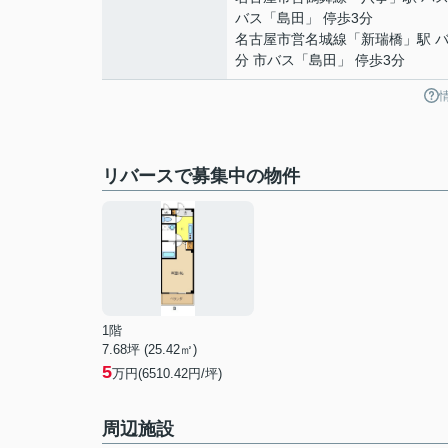
バス「島田」 停歩3分
名古屋市営名城線
「
新瑞橋
」駅 バ
分 市バス「島田」 停歩3分
リバースで募集中の物件
1階
7.68坪 (25.42㎡)
5
万円(6510.42円/坪)
周辺施設