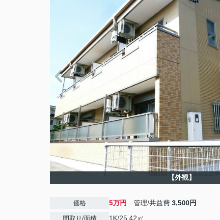
【外観】
5万円
管理/共益費
3,500円
価格
1K/25.42㎡
間取り/面積