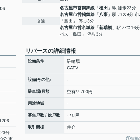
名古屋市営鶴舞線
「
植田
」駅 徒歩23分
06
名古屋市営鶴舞線
「
八事
」駅 バス9分 
「島田」 停歩3分
交通
名古屋市営名城線
「
新瑞橋
」駅 バス16分
バス「島田」 停歩3分
リバースの詳細情報
設備条件
駐輪場
CATV
設備(その他)
-
駐車場/月額
空有/7,700円
用途地域
-
募集戸数 / 総戸数
- / 8戸
206
取引態様
仲介
23分
情報
9分 市