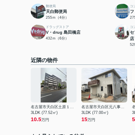
郵便局
コ
天白郵便局
フ
255ｍ（4分）
2
ドラッグストア
コ
V・drug 島田橋店
セ
432ｍ（6分）
店
5
近隣の物件
名古屋市天白区土原１丁目
名古屋市天白区元八事２丁目
3LDK (77.52㎡)
3LDK (77.00㎡)
3
10.5
15
5
万円
万円