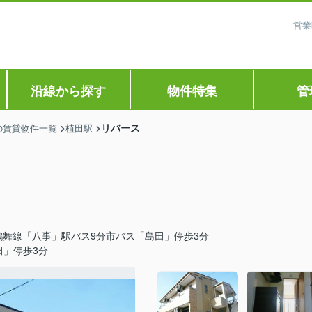
営業
沿線から探す
物件特集
管
リバース
の賃貸物件一覧
植田駅
鶴舞線「八事」駅バス9分市バス「島田」停歩3分
田」停歩3分