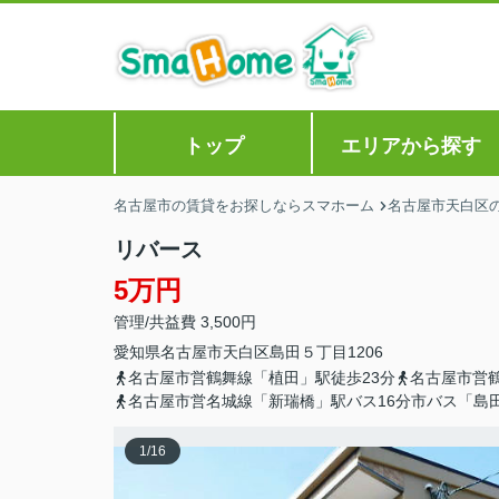
トップ
エリアから探す
名古屋市の賃貸をお探しならスマホーム
名古屋市天白区
リバース
5万円
管理/共益費 3,500円
愛知県
名古屋市天白区
島田
５丁目1206
名古屋市営鶴舞線「植田」駅徒歩23分
名古屋市営
名古屋市営名城線「新瑞橋」駅バス16分市バス「島
1
/
16