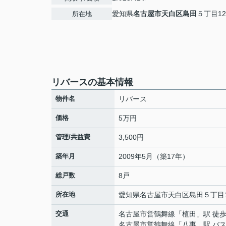
愛知県
名古屋市天白区
島田
５丁目12
所在地
リバースの基本情報
物件名
リバース
価格
5万円
管理/共益費
3,500円
築年月
2009年5月（築17年）
総戸数
8戸
所在地
愛知県
名古屋市天白区
島田
５丁目1
交通
名古屋市営鶴舞線
「
植田
」駅 徒歩
名古屋市営鶴舞線
「
八事
」駅 バス