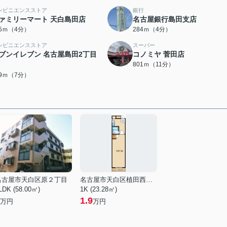
ンビニエンスストア
銀行
ァミリーマート 天白島田店
名古屋銀行島田支店
75ｍ（4分）
284ｍ（4分）
ンビニエンスストア
スーパー
ブンイレブン 名古屋島田2丁目
コノミヤ 菅田店
801ｍ（11分）
29ｍ（7分）
名古屋市天白区原２丁目
名古屋市天白区植田西３丁目
LDK (58.00㎡)
1K (23.28㎡)
1.9
万円
万円