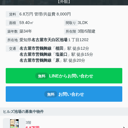
【外観】
6.8万円 管理/共益費 8,000円
賃料
59.40㎡
3LDK
面積
間取り
築34年
3階/5階建
築年数
所在階
愛知県
名古屋市天白区
池場
１丁目1202
所在地
名古屋市営鶴舞線
「
植田
」駅 徒歩12分
交通
名古屋市営鶴舞線
「
塩釜口
」駅 徒歩15分
名古屋市営鶴舞線
「
原
」駅 徒歩20分
LINEからお問い合わせ
無料
お問い合わせ
無料
ヒルズ池場の募集中物件
3階
6.8万円