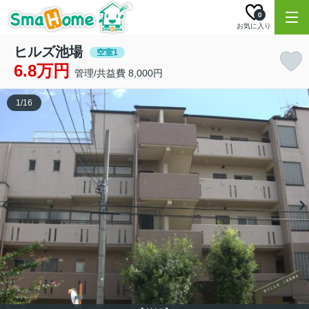
0
お気に入り
ヒルズ池場
空室1
6.8万円
管理/共益費 8,000円
1
/
16