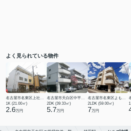
よく見られている物件
名古屋市名東区上社２丁目
名古屋市天白区中平２丁目
名古屋市名東区よもぎ台２丁目
1K (21.00㎡)
2DK (39.33㎡)
2LDK (59.00㎡)
1
2.6
5.7
7
万円
万円
万円