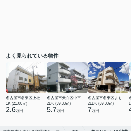
よく見られている物件
名古屋市名東区上社２丁目
名古屋市天白区中平２丁目
名古屋市名東区よもぎ台２丁目
1K (21.00㎡)
2DK (39.33㎡)
2LDK (59.00㎡)
1
2.6
5.7
7
万円
万円
万円