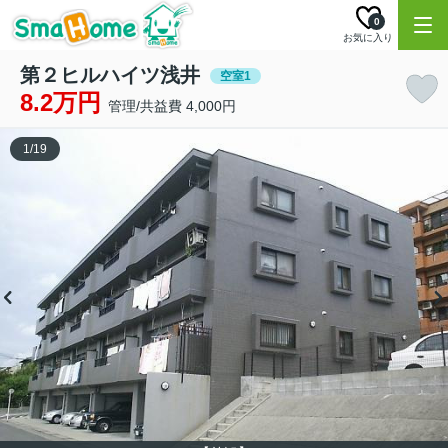
0
お気に入り
第２ヒルハイツ浅井
空室1
8.2万円
管理/共益費 4,000円
1
/
19