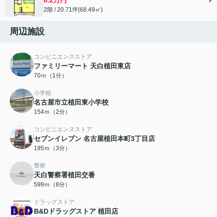
2階 / 20.71坪(68.49㎡)
周辺施設
コンビニエンスストア
ファミリーマート 天白植田東店
70ｍ（1分）
小学校
名古屋市立植田東小学校
154ｍ（2分）
コンビニエンスストア
セブンイレブン 名古屋植田本町3丁目店
195ｍ（3分）
警察
天白警察署植田交番
599ｍ（8分）
ドラッグストア
B&Dドラッグストア 植田店