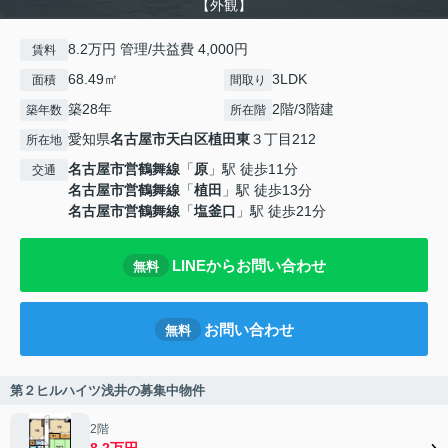
【外観】
8.2万円 管理/共益費 4,000円
賃料
68.49㎡
3LDK
面積
間取り
築28年
2階/3階建
築年数
所在階
愛知県
名古屋市天白区
植田東
３丁目212
所在地
名古屋市営鶴舞線
「
原
」駅 徒歩11分
交通
名古屋市営鶴舞線
「
植田
」駅 徒歩13分
名古屋市営鶴舞線
「
塩釜口
」駅 徒歩21分
LINEからお問い合わせ
無料
お問い合わせ
無料
第２ヒルハイツ浅井の募集中物件
2階
8.2万円