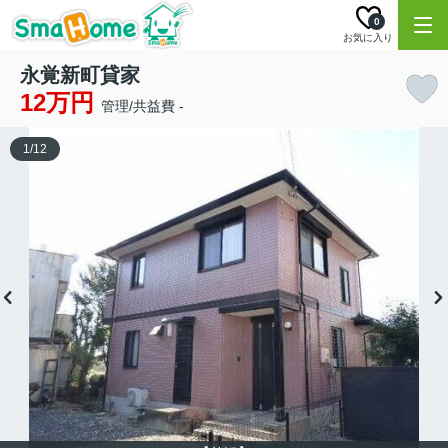
0
お気に入り
永覚新町貸家
12万円
管理/共益費 -
1
/
12