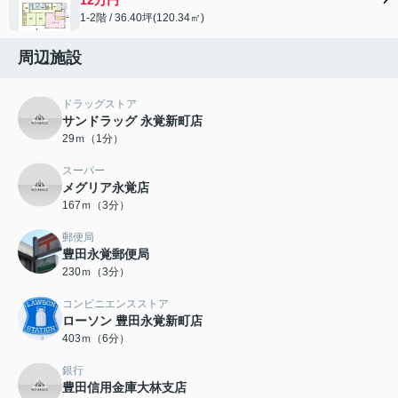
1-2階 / 36.40坪(120.34㎡)
周辺施設
ドラッグストア
サンドラッグ 永覚新町店
29ｍ（1分）
スーパー
メグリア永覚店
167ｍ（3分）
郵便局
豊田永覚郵便局
230ｍ（3分）
コンビニエンスストア
ローソン 豊田永覚新町店
403ｍ（6分）
銀行
豊田信用金庫大林支店