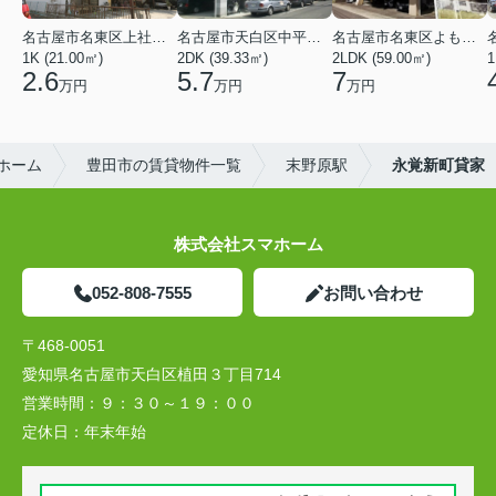
名古屋市名東区上社２丁目
名古屋市天白区中平２丁目
名古屋市名東区よもぎ台２丁目
1K (21.00㎡)
2DK (39.33㎡)
2LDK (59.00㎡)
1
2.6
5.7
7
万円
万円
万円
ホーム
豊田市の賃貸物件一覧
末野原駅
永覚新町貸家
株式会社スマホーム
052-808-7555
お問い合わせ
〒468-0051
愛知県名古屋市天白区植田３丁目714
営業時間：
９：３０～１９：００
定休日：
年末年始