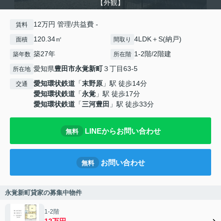
【外観】
12万円 管理/共益費 -
賃料
120.34㎡
4LDK＋S(納戸)
面積
間取り
築27年
1-2階/2階建
築年数
所在階
愛知県
豊田市
永覚新町
３丁目63-5
所在地
愛知環状鉄道
「
末野原
」駅 徒歩14分
交通
愛知環状鉄道
「
永覚
」駅 徒歩17分
愛知環状鉄道
「
三河豊田
」駅 徒歩33分
LINEからお問い合わせ
無料
お問い合わせ
無料
永覚新町貸家の募集中物件
1-2階
12万円