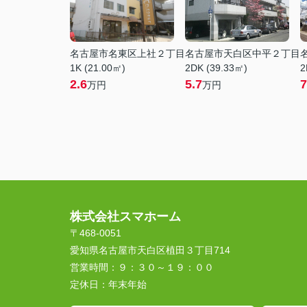
名古屋市名東区上社２丁目
名古屋市天白区中平２丁目
1K (21.00㎡)
2DK (39.33㎡)
2
2.6
5.7
7
万円
万円
株式会社スマホーム
〒468-0051
愛知県名古屋市天白区植田３丁目714
営業時間：
９：３０～１９：００
定休日：
年末年始