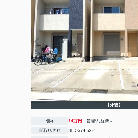
【外観】
14万円
管理/共益費
-
価格
3LDK/74.52㎡
間取り/面積