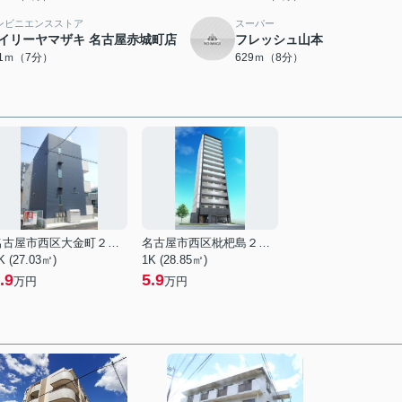
ンビニエンスストア
スーパー
イリーヤマザキ 名古屋赤城町店
フレッシュ山本
41ｍ（7分）
629ｍ（8分）
名古屋市西区大金町２丁目
名古屋市西区枇杷島２丁目
K (27.03㎡)
1K (28.85㎡)
.9
5.9
万円
万円