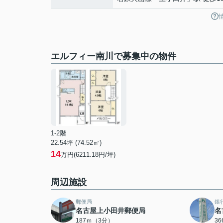
エルフィー南川で募集中の物件
1-2階
22.54坪 (74.52㎡)
14
万円(6211.18円/坪)
周辺施設
郵便局
銀
名古屋上小田井郵便局
名
187ｍ（3分）
3