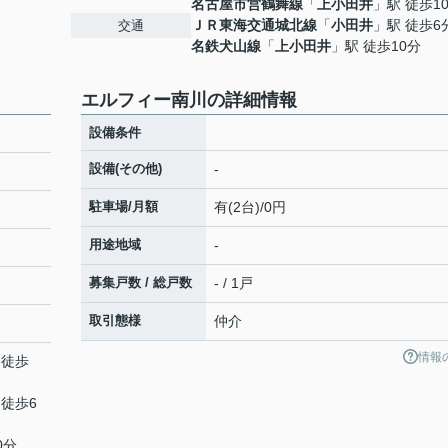
名古屋市営鶴舞線
「
上小田井
」駅 徒歩1
ＪＲ東海交通城北線
「
小田井
」駅 徒歩6
交通
名鉄犬山線
「
上小田井
」駅 徒歩10分
エルフィー南川の詳細情報
設備条件
設備(その他)
-
駐車場/月額
有(2台)/0円
用途地域
-
募集戸数 / 総戸数
- / 1戸
取引態様
仲介
情報
 徒歩
 徒歩6
0分