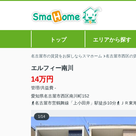
トップ
エリアから探す
名古屋市の賃貸をお探しならスマホーム
名古屋市西区の
エルフィー南川
14万円
管理/共益費 -
愛知県
名古屋市西区
南川町
152
名古屋市営鶴舞線「上小田井」駅徒歩10分
ＪＲ東
1
/
14