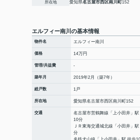
愛知県
名古屋市西区
南川町
152
所在地
エルフィー南川の基本情報
物件名
エルフィー南川
価格
14万円
管理/共益費
-
築年月
2019年2月（築7年）
総戸数
1戸
所在地
愛知県
名古屋市西区
南川町
152
交通
名古屋市営鶴舞線
「
上小田井
」駅
10分
ＪＲ東海交通城北線
「
小田井
」駅
分
名鉄犬山線
「
上小田井
」駅 徒歩1