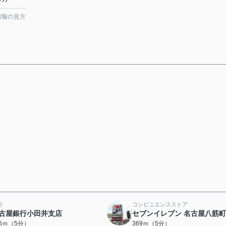
情報の見方
行
コンビニエンスストア
古屋銀行小田井支店
セブンイレブン 名古屋八筋
66ｍ（5分）
369ｍ（5分）