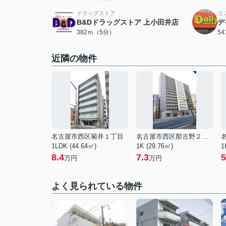
ドラッグストア
コ
B&Dドラッグストア 上小田井店
デ
382ｍ（5分）
5
近隣の物件
名古屋市西区菊井１丁目
名古屋市西区那古野２丁目
1LDK (44.64㎡)
1K (29.76㎡)
1
8.4
7.3
5
万円
万円
よく見られている物件