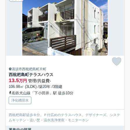
清須市西枇杷島町片町
西枇杷島町テラスハウス
13.5
万円
管理/共益費-
106.98㎡ (3LDK) /築20年 /3階建
名鉄犬山線「下小田井」駅 徒歩10分
浄化槽排水
西枇杷島駅徒歩８分。Ｐ付広めのテラスハウス。デザイナーズ。システ
ムキッチン・追い焚・温水洗浄便座・モニターホン
募集中の部屋