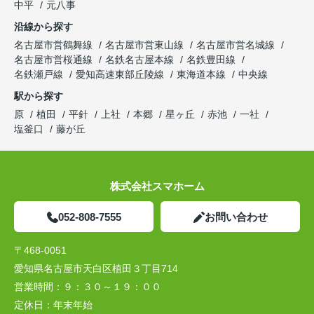
中平
元八事
沿線から探す
名古屋市営鶴舞線
名古屋市営東山線
名古屋市営名城線
名古屋市営桜通線
名鉄名古屋本線
名鉄豊田線
名鉄瀬戸線
愛知高速東部丘陵線
東海道本線
中央線
駅から探す
原
植田
平針
上社
本郷
星ヶ丘
赤池
一社
塩釜口
藤が丘
株式会社スマホーム
052-808-7555
お問い合わせ
〒468-0051
愛知県名古屋市天白区植田３丁目714
営業時間：
９：３０～１９：００
定休日：
年末年始