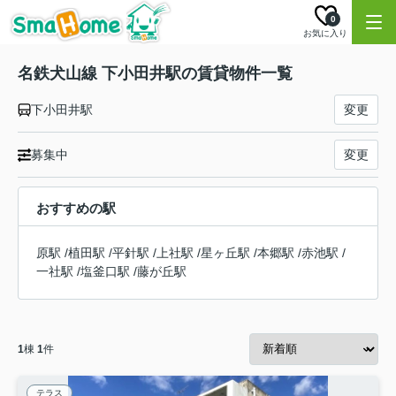
0
お気に入り
名鉄犬山線 下小田井駅の賃貸物件一覧
下小田井駅
変更
募集中
変更
おすすめの駅
原駅
/
植田駅
/
平針駅
/
上社駅
/
星ヶ丘駅
/
本郷駅
/
赤池駅
/
一社駅
/
塩釜口駅
/
藤が丘駅
1
棟
1
件
テラス