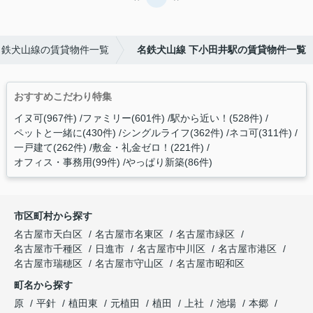
名鉄犬山線の賃貸物件一覧
名鉄犬山線 下小田井駅の賃貸物件一覧
おすすめこだわり特集
イヌ可(967件)
ファミリー(601件)
駅から近い！(528件)
ペットと一緒に(430件)
シングルライフ(362件)
ネコ可(311件)
一戸建て(262件)
敷金・礼金ゼロ！(221件)
オフィス・事務用(99件)
やっぱり新築(86件)
市区町村から探す
名古屋市天白区
名古屋市名東区
名古屋市緑区
名古屋市千種区
日進市
名古屋市中川区
名古屋市港区
名古屋市瑞穂区
名古屋市守山区
名古屋市昭和区
町名から探す
原
平針
植田東
元植田
植田
上社
池場
本郷