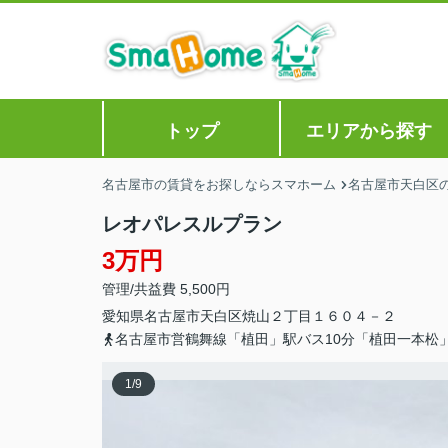
トップ
エリアから探す
名古屋市の賃貸をお探しならスマホーム
名古屋市天白区
レオパレスルプラン
3万円
管理/共益費 5,500円
愛知県
名古屋市天白区
焼山
２丁目１６０４－２
名古屋市営鶴舞線「植田」駅バス10分「植田一本松
1
/
9