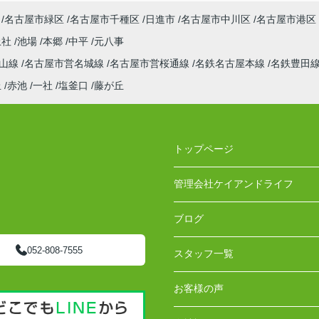
名古屋市緑区
名古屋市千種区
日進市
名古屋市中川区
名古屋市港区
上社
池場
本郷
中平
元八事
東山線
名古屋市営名城線
名古屋市営桜通線
名鉄名古屋本線
名鉄豊田
丘
赤池
一社
塩釜口
藤が丘
トップページ
管理会社ケイアンドライフ
ブログ
052-808-7555
スタッフ一覧
お客様の声