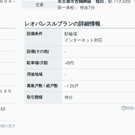
６０４－
名古屋市営鶴舞線
「
植田
」駅 バス10分 
交通
田一本松」 停歩7分
レオパレスルプランの詳細情報
設備条件
駐輪場
インターネット対応
設備(その他)
-
駐車場/月額
-/0円
用途地域
-
募集戸数 / 総戸数
- / 20戸
１６０
取引態様
仲介
情報
10
情報の見方