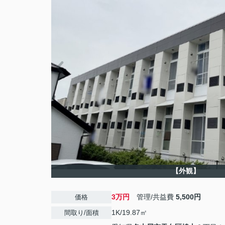
【外観】
3万円
管理/共益費
5,500円
価格
1K/19.87㎡
間取り/面積