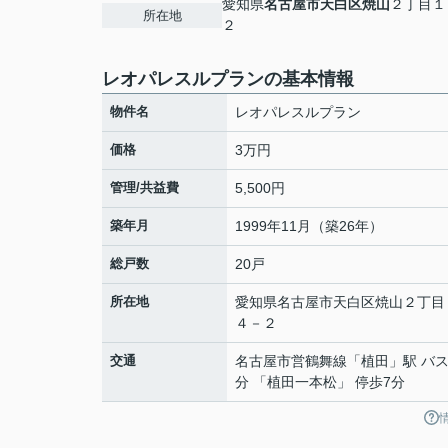
愛知県
名古屋市天白区
焼山
２丁目１
所在地
２
レオパレスルプランの基本情報
物件名
レオパレスルプラン
価格
3万円
管理/共益費
5,500円
築年月
1999年11月（築26年）
総戸数
20戸
所在地
愛知県
名古屋市天白区
焼山
２丁目
４－２
交通
名古屋市営鶴舞線
「
植田
」駅 バス
分 「植田一本松」 停歩7分