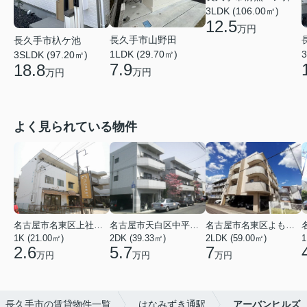
3LDK (106.00㎡)
12.5
万円
長久手市山野田
長久手市杁ケ池
3
1LDK (29.70㎡)
3SLDK (97.20㎡)
7.9
18.8
万円
万円
よく見られている物件
名古屋市名東区上社２丁目
名古屋市天白区中平２丁目
名古屋市名東区よもぎ台２丁目
1K (21.00㎡)
2DK (39.33㎡)
2LDK (59.00㎡)
1
2.6
5.7
7
万円
万円
万円
長久手市の賃貸物件一覧
はなみずき通駅
アーバンヒルズ