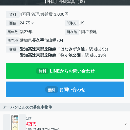
【外観】外観写真（昼）
4万円 管理/共益費 3,000円
賃料
24.75㎡
1K
面積
間取り
築27年
1階/2階建
築年数
所在階
愛知県
長久手市
山桶
704
所在地
愛知高速東部丘陵線
「
はなみずき通
」駅 徒歩9分
交通
愛知高速東部丘陵線
「
杁ヶ池公園
」駅 徒歩19分
LINEからお問い合わせ
無料
お問い合わせ
無料
アーバンヒルズの募集中物件
1階
4万円
1階 / 7.48坪(24.75㎡)