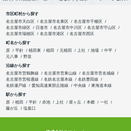
市区町村から探す
名古屋市天白区
名古屋市名東区
名古屋市千種区
名古屋市緑区
日進市
名古屋市中川区
名古屋市守山区
名古屋市瑞穂区
名古屋市港区
名古屋市西区
町名から探す
原
平針
植田東
植田
元植田
上社
池場
中平
元八事
野並
沿線から探す
名古屋市営鶴舞線
名古屋市営東山線
名古屋市営名城線
名古屋市営桜通線
名鉄名古屋本線
名鉄豊田線
名鉄瀬戸線
愛知高速東部丘陵線
中央線
東海道本線
駅から探す
原
植田
平針
赤池
上社
星ヶ丘
本郷
一社
藤が丘
塩釜口