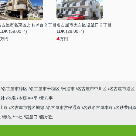
名古屋市名東区よもぎ台２丁目
名古屋市天白区塩釜口２丁目
LDK (59.00㎡)
1DK (28.00㎡)
4
万円
万円
名古屋市緑区
名古屋市千種区
日進市
名古屋市中川区
名古屋市港区
上社
池場
本郷
中平
元八事
東山線
名古屋市営名城線
名古屋市営桜通線
名鉄名古屋本線
名鉄豊田
丘
赤池
一社
塩釜口
藤が丘