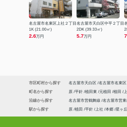
名古屋市名東区上社２丁目
名古屋市天白区中平２丁目
1K (21.00㎡)
2DK (39.33㎡)
2
2.6
5.7
7
万円
万円
市区町村から探す
名古屋市天白区
名古屋市名東区
町名から探す
原
平針
植田東
元植田
植田
沿線から探す
名古屋市営鶴舞線
名古屋市営
駅から探す
原
植田
平針
上社
本郷
星ヶ