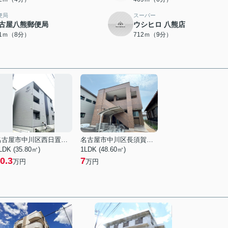
便局
スーパー
古屋八熊郵便局
ウシヒロ 八熊店
91ｍ（8分）
712ｍ（9分）
名古屋市中川区西日置２丁目
名古屋市中川区長須賀２丁目
LDK (35.80㎡)
1LDK (48.60㎡)
0.3
7
万円
万円