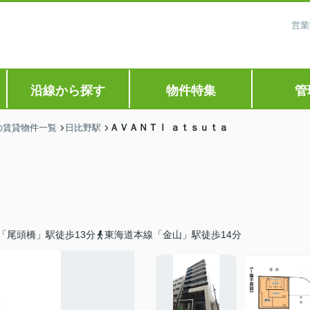
営業
沿線から探す
物件特集
管
ＡＶＡＮＴＩ ａｔｓｕｔａ
の賃貸物件一覧
日比野駅
「尾頭橋」駅徒歩13分
東海道本線「金山」駅徒歩14分