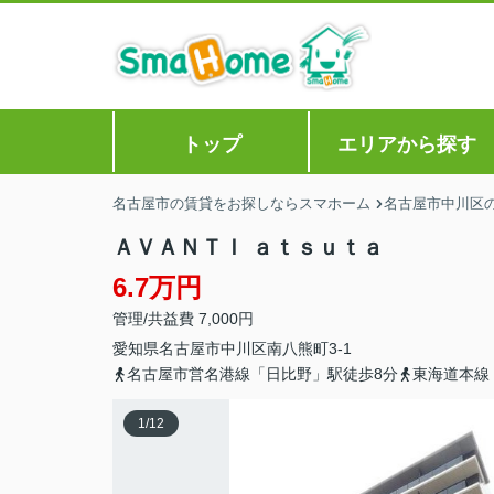
トップ
エリアから探す
名古屋市の賃貸をお探しならスマホーム
名古屋市中川区
ＡＶＡＮＴＩ ａｔｓｕｔａ
6.7万円
管理/共益費 7,000円
愛知県
名古屋市中川区
南八熊町
3-1
名古屋市営名港線「日比野」駅徒歩8分
東海道本線
1
/
12