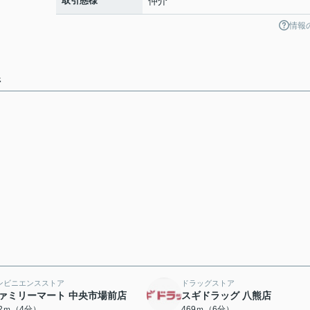
取引態様
仲介
情報
件
ンビニエンスストア
ドラッグストア
ァミリーマート 中央市場前店
スギドラッグ 八熊店
52ｍ（4分）
469ｍ（6分）