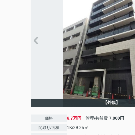
【外観】
6.7万円
管理/共益費
7,000円
価格
1K/29.25㎡
間取り/面積