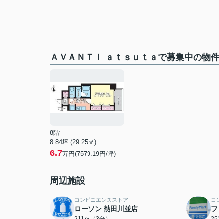
ＡＶＡＮＴＩ ａｔｓｕｔａで募集中の物
8階
8.84坪 (29.25㎡)
6.7
万円(7579.19円/坪)
周辺施設
コンビニエンスストア
コ
ローソン 熱田川並店
フ
211ｍ（3分）
2