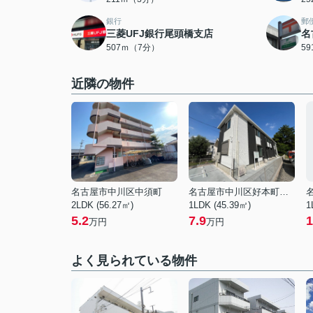
銀行
郵
三菱UFJ銀行尾頭橋支店
名
507ｍ（7分）
5
近隣の物件
名古屋市中川区中須町
名古屋市中川区好本町３丁目
2LDK (56.27㎡)
1LDK (45.39㎡)
1
5.2
7.9
1
万円
万円
よく見られている物件