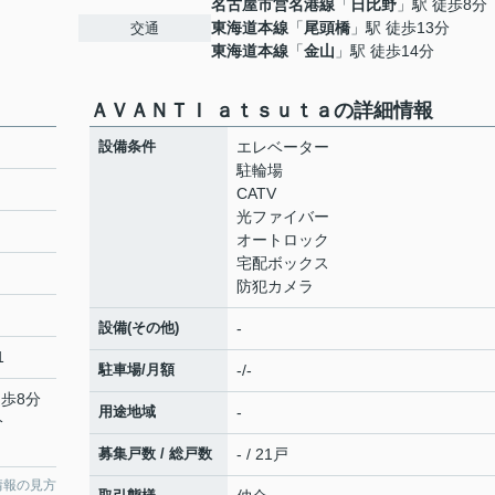
名古屋市営名港線
「
日比野
」駅 徒歩8分
東海道本線
「
尾頭橋
」駅 徒歩13分
交通
東海道本線
「
金山
」駅 徒歩14分
ＡＶＡＮＴＩ ａｔｓｕｔａの詳細情報
設備条件
エレベーター
駐輪場
CATV
光ファイバー
オートロック
宅配ボックス
防犯カメラ
設備(その他)
-
1
駐車場/月額
-/-
徒歩8分
用途地域
-
分
募集戸数 / 総戸数
- / 21戸
情報の見方