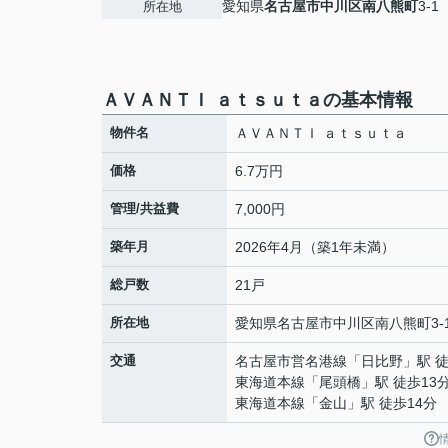
愛知県
名古屋市中川区
南八熊町
3-1
所在地
ＡＶＡＮＴＩ ａｔｓｕｔａの基本情報
物件名
ＡＶＡＮＴＩ ａｔｓｕｔａ
価格
6.7万円
管理/共益費
7,000円
築年月
2026年4月（築1年未満）
総戸数
21戸
所在地
愛知県
名古屋市中川区
南八熊町
3-
交通
名古屋市営名港線
「
日比野
」駅 
東海道本線
「
尾頭橋
」駅 徒歩13
東海道本線
「
金山
」駅 徒歩14分