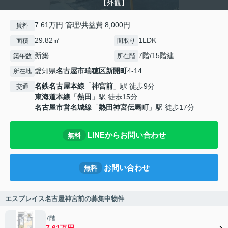
【外観】
7.61万円 管理/共益費 8,000円
賃料
29.82㎡
1LDK
面積
間取り
新築
7階/15階建
築年数
所在階
愛知県
名古屋市瑞穂区
新開町
4-14
所在地
名鉄名古屋本線
「
神宮前
」駅 徒歩9分
交通
東海道本線
「
熱田
」駅 徒歩15分
名古屋市営名城線
「
熱田神宮伝馬町
」駅 徒歩17分
LINEからお問い合わせ
無料
お問い合わせ
無料
エスプレイス名古屋神宮前の募集中物件
7階
7.61万円