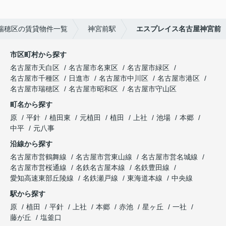
瑞穂区の賃貸物件一覧
神宮前駅
エスプレイス名古屋神宮前
市区町村から探す
名古屋市天白区
名古屋市名東区
名古屋市緑区
名古屋市千種区
日進市
名古屋市中川区
名古屋市港区
名古屋市瑞穂区
名古屋市昭和区
名古屋市守山区
町名から探す
原
平針
植田東
元植田
植田
上社
池場
本郷
中平
元八事
沿線から探す
名古屋市営鶴舞線
名古屋市営東山線
名古屋市営名城線
名古屋市営桜通線
名鉄名古屋本線
名鉄豊田線
愛知高速東部丘陵線
名鉄瀬戸線
東海道本線
中央線
駅から探す
原
植田
平針
上社
本郷
赤池
星ヶ丘
一社
藤が丘
塩釜口