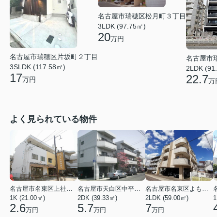
名古屋市瑞穂区松月町３丁目
3LDK (97.75㎡)
20
万円
名古屋市瑞穂区片坂町２丁目
名古屋市
3SLDK (117.58㎡)
2LDK (91
17
22.7
万円
万
よく見られている物件
名古屋市名東区上社２丁目
名古屋市天白区中平２丁目
名古屋市名東区よもぎ台２丁目
1K (21.00㎡)
2DK (39.33㎡)
2LDK (59.00㎡)
1
2.6
5.7
7
万円
万円
万円