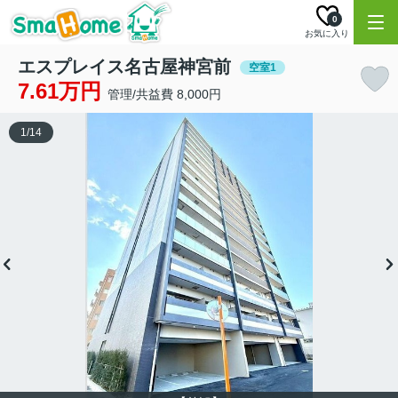
0
お気に入り
エスプレイス名古屋神宮前
空室1
7.61万円
管理/共益費 8,000円
1
/
14