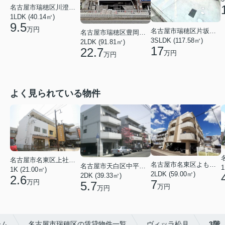
名古屋市瑞穂区川澄町１丁目
1LDK (40.14㎡)
9.5
万円
名古屋市瑞穂区片坂町２丁目
名古屋市瑞穂区豊岡通３丁目
3SLDK (117.58㎡)
2LDK (91.81㎡)
17
22.7
万円
万円
よく見られている物件
名古屋市名東区上社２丁目
名古屋市名東区よもぎ台２丁目
名古屋市天白区中平２丁目
1
1K (21.00㎡)
2LDK (59.00㎡)
2DK (39.33㎡)
2.6
7
万円
5.7
万円
万円
ーム
名古屋市瑞穂区の賃貸物件一覧
ヴィッラ松月
3階