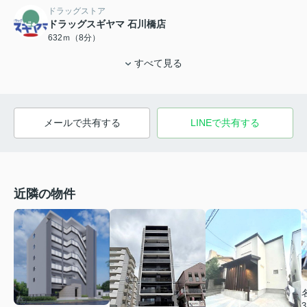
ドラッグストア
ドラッグスギヤマ 石川橋店
632ｍ（8分）
すべて見る
メールで共有する
LINEで共有する
近隣の物件
3