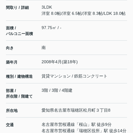
3LDK
間取り / 詳細
洋室 8.0帖
/
洋室 6.5帖
/
洋室 8.3帖
/
LDK 18.0帖
97.75㎡ / -
面積 /
バルコニー面積
南
向き
2008年4月(築18年)
築年月
賃貸マンション / 鉄筋コンクリート
種別 / 建物構造
3階 / 3階 / 4階建
部屋 /
所在階 / 階建て
愛知県
名古屋市瑞穂区
松月町
３丁目8
所在地
名古屋市営桜通線
「
桜山
」駅 徒歩9分
交通
名古屋市営桜通線
「
瑞穂区役所
」駅 徒歩14分