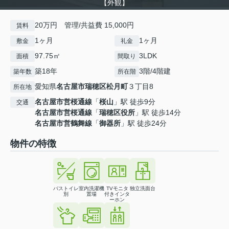
【外観】
20万円 管理/共益費 15,000円
賃料
1ヶ月
1ヶ月
敷金
礼金
97.75㎡
3LDK
面積
間取り
築18年
3階/4階建
築年数
所在階
愛知県
名古屋市瑞穂区
松月町
３丁目8
所在地
名古屋市営桜通線
「
桜山
」駅 徒歩9分
交通
名古屋市営桜通線
「
瑞穂区役所
」駅 徒歩14分
名古屋市営鶴舞線
「
御器所
」駅 徒歩24分
物件の特徴
バストイレ
室内洗濯機
TVモニタ
独立洗面台
別
置場
付きインタ
ーホン