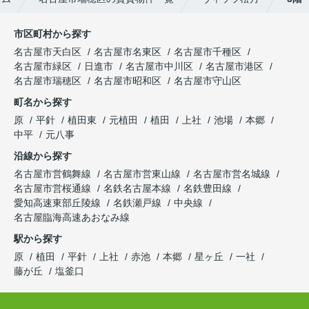
市区町村から探す
名古屋市天白区
名古屋市名東区
名古屋市千種区
名古屋市緑区
日進市
名古屋市中川区
名古屋市港区
名古屋市瑞穂区
名古屋市昭和区
名古屋市守山区
町名から探す
原
平針
植田東
元植田
植田
上社
池場
本郷
中平
元八事
沿線から探す
名古屋市営鶴舞線
名古屋市営東山線
名古屋市営名城線
名古屋市営桜通線
名鉄名古屋本線
名鉄豊田線
愛知高速東部丘陵線
名鉄瀬戸線
中央線
名古屋臨海高速あおなみ線
駅から探す
原
植田
平針
上社
赤池
本郷
星ヶ丘
一社
藤が丘
塩釜口