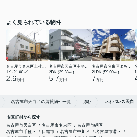
よく見られている物件
名古屋市名東区上社２丁目
名古屋市天白区中平２丁目
名古屋市名東区よもぎ台２丁目
1K (21.00㎡)
2DK (39.33㎡)
2LDK (59.00㎡)
1
2.6
5.7
7
万円
万円
万円
名古屋市天白区の賃貸物件一覧
原駅
レオパレス天白
市区町村から探す
名古屋市天白区
名古屋市名東区
名古屋市緑区
名古屋市千種区
日進市
名古屋市中川区
名古屋市港区