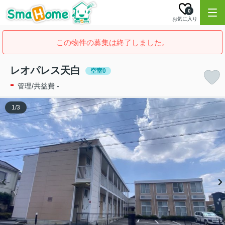
0
お気に入り
この物件の募集は終了しました。
レオパレス天白
空室0
-
管理/共益費 -
1
/
3