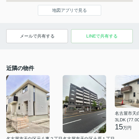
地図アプリで見る
メールで共有する
LINEで共有する
近隣の物件
名古屋市天
3LDK (77.0
15
万円
名古屋市天白区元八事２丁目
名古屋市天白区土原１丁目