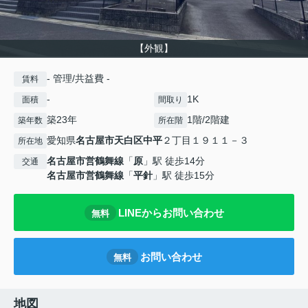
【外観】
- 管理/共益費 -
賃料
-
1K
面積
間取り
築23年
1階/2階建
築年数
所在階
愛知県
名古屋市天白区
中平
２丁目１９１１－３
所在地
名古屋市営鶴舞線
「
原
」駅 徒歩14分
交通
名古屋市営鶴舞線
「
平針
」駅 徒歩15分
LINEからお問い合わせ
無料
お問い合わせ
無料
地図