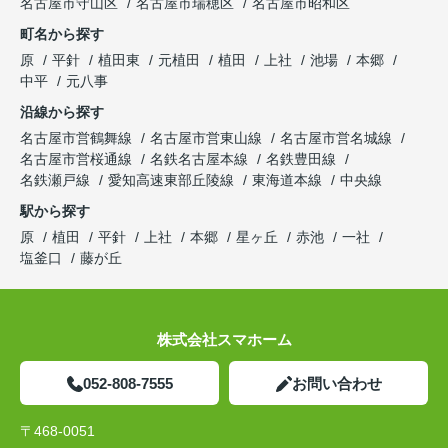
名古屋市守山区
名古屋市瑞穂区
名古屋市昭和区
町名から探す
原
平針
植田東
元植田
植田
上社
池場
本郷
中平
元八事
沿線から探す
名古屋市営鶴舞線
名古屋市営東山線
名古屋市営名城線
名古屋市営桜通線
名鉄名古屋本線
名鉄豊田線
名鉄瀬戸線
愛知高速東部丘陵線
東海道本線
中央線
駅から探す
原
植田
平針
上社
本郷
星ヶ丘
赤池
一社
塩釜口
藤が丘
株式会社スマホーム
052-808-7555
お問い合わせ
〒468-0051