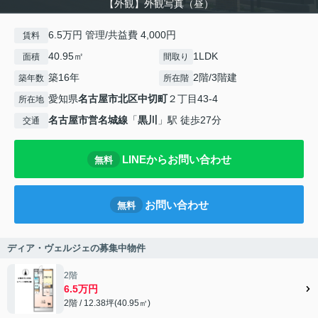
【外観】外観写真（昼）
6.5万円 管理/共益費 4,000円
賃料
40.95㎡
1LDK
面積
間取り
築16年
2階/3階建
築年数
所在階
愛知県
名古屋市北区
中切町
２丁目43-4
所在地
名古屋市営名城線
「
黒川
」駅 徒歩27分
交通
LINEからお問い合わせ
無料
お問い合わせ
無料
ディア・ヴェルジェの募集中物件
2階
6.5万円
2階 / 12.38坪(40.95㎡)