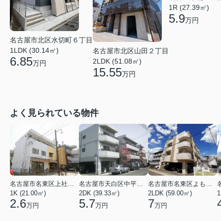
1R (27.39㎡)
5.9
万円
名古屋市北区水切町６丁目
1LDK (30.14㎡)
名古屋市北区山田２丁目
6.85
2LDK (51.08㎡)
万円
15.55
万円
よく見られている物件
名古屋市名東区上社２丁目
名古屋市天白区中平２丁目
名古屋市名東区よもぎ台２丁目
1K (21.00㎡)
2DK (39.33㎡)
2LDK (59.00㎡)
1
2.6
5.7
7
万円
万円
万円