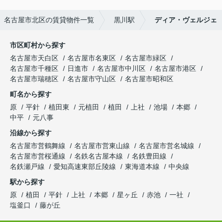
名古屋市北区の賃貸物件一覧
黒川駅
ディア・ヴェルジェ
市区町村から探す
名古屋市天白区
名古屋市名東区
名古屋市緑区
名古屋市千種区
日進市
名古屋市中川区
名古屋市港区
名古屋市瑞穂区
名古屋市守山区
名古屋市昭和区
町名から探す
原
平針
植田東
元植田
植田
上社
池場
本郷
中平
元八事
沿線から探す
名古屋市営鶴舞線
名古屋市営東山線
名古屋市営名城線
名古屋市営桜通線
名鉄名古屋本線
名鉄豊田線
名鉄瀬戸線
愛知高速東部丘陵線
東海道本線
中央線
駅から探す
原
植田
平針
上社
本郷
星ヶ丘
赤池
一社
塩釜口
藤が丘