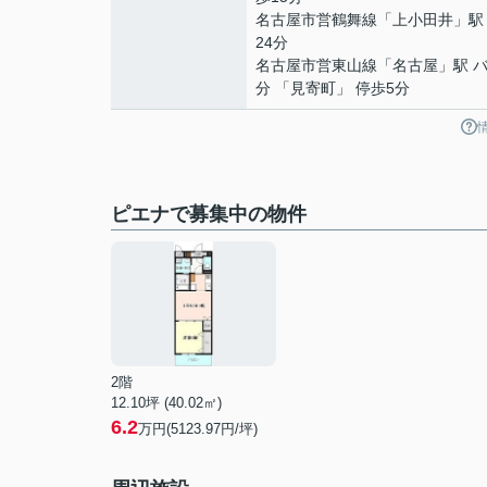
名古屋市営鶴舞線
「
上小田井
」駅
24分
名古屋市営東山線
「
名古屋
」駅 バ
分 「見寄町」 停歩5分
ピエナで募集中の物件
2階
12.10坪 (40.02㎡)
6.2
万円(5123.97円/坪)