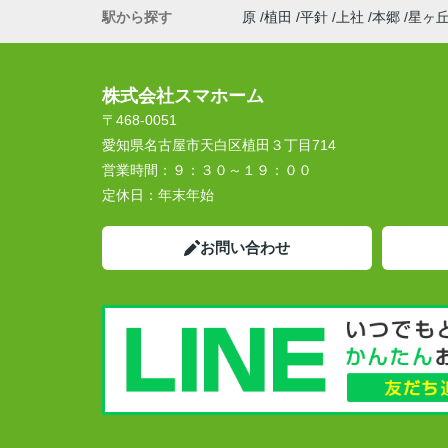
駅から探す
原
植田
平針
上社
本郷
星ヶ
株式会社スマホーム
〒468-0051
愛知県名古屋市天白区植田３丁目714
営業時間：
９：３０～１９：００
定休日：
年末年始
お問い合わせ