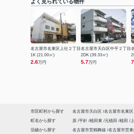
よく見られている物件
名古屋市名東区上社２丁目
名古屋市天白区中平２丁目
1K (21.00㎡)
2DK (39.33㎡)
2
2.6
5.7
7
万円
万円
市区町村から探す
名古屋市天白区
名古屋市名東区
町名から探す
原
平針
植田東
元植田
植田
沿線から探す
名古屋市営鶴舞線
名古屋市営