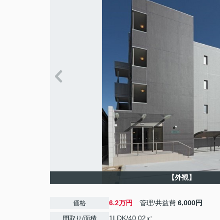
【外観】
6.2万円
管理/共益費
6,000円
価格
1LDK/40.02㎡
間取り/面積