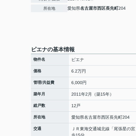
愛知県
名古屋市西区
長先町
204
所在地
ピエナの基本情報
物件名
ピエナ
価格
6.2万円
管理/共益費
6,000円
築年月
2011年2月（築15年）
総戸数
12戸
所在地
愛知県
名古屋市西区
長先町
204
交通
ＪＲ東海交通城北線
「
尾張星の宮
歩15分