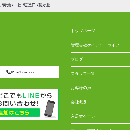
丘
赤池
一社
塩釜口
藤が丘
トップページ
管理会社ケイアンドライフ
ブログ
052-808-7555
スタッフ一覧
お客様の声
会社概要
入居者ページ