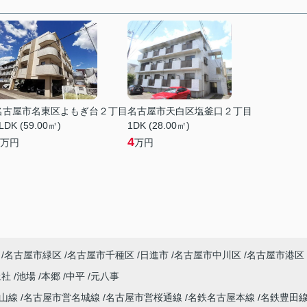
名古屋市名東区よもぎ台２丁目
名古屋市天白区塩釜口２丁目
LDK (59.00㎡)
1DK (28.00㎡)
4
万円
万円
名古屋市緑区
名古屋市千種区
日進市
名古屋市中川区
名古屋市港区
上社
池場
本郷
中平
元八事
東山線
名古屋市営名城線
名古屋市営桜通線
名鉄名古屋本線
名鉄豊田