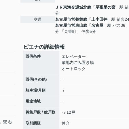
ＪＲ東海交通城北線
「
尾張星の宮
」駅 徒
分
名古屋市営鶴舞線
「
上小田井
」駅 徒歩2
交通
名古屋市営東山線
「
名古屋
」駅 バス36
分 「見寄町」 停歩5分
ピエナの詳細情報
設備条件
エレベーター
敷地内ごみ置き場
オートロック
設備(その他)
-
駐車場/月額
-/-
用途地域
-
募集戸数 / 総戸数
- / 12戸
」駅 徒
取引態様
仲介