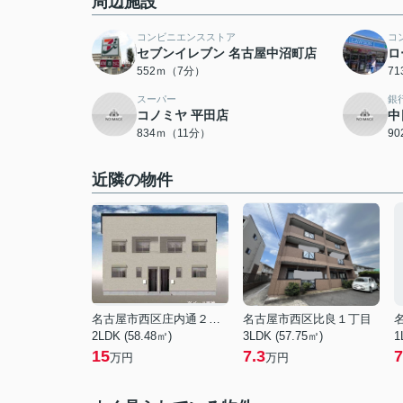
周辺施設
コンビニエンスストア
コ
セブンイレブン 名古屋中沼町店
ロ
552ｍ（7分）
7
スーパー
銀
コノミヤ 平田店
中
834ｍ（11分）
9
近隣の物件
名古屋市西区庄内通２丁目
名古屋市西区比良１丁目
2LDK (58.48㎡)
3LDK (57.75㎡)
1
15
7.3
7
万円
万円