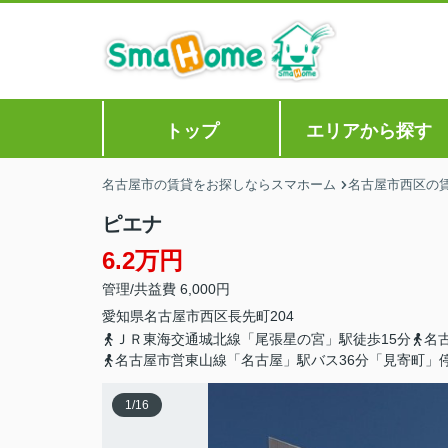
トップ
エリアから探す
名古屋市の賃貸をお探しならスマホーム
名古屋市西区の
ピエナ
6.2万円
管理/共益費 6,000円
愛知県
名古屋市西区
長先町
204
ＪＲ東海交通城北線「尾張星の宮」駅徒歩15分
名
名古屋市営東山線「名古屋」駅バス36分「見寄町」
1
/
16