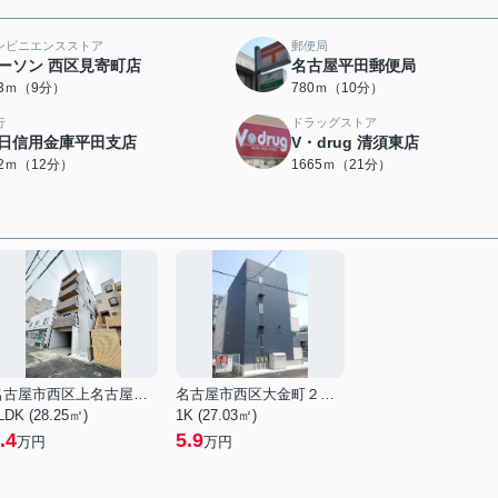
ンビニエンスストア
郵便局
ーソン 西区見寄町店
名古屋平田郵便局
13ｍ（9分）
780ｍ（10分）
行
ドラッグストア
日信用金庫平田支店
V・drug 清須東店
02ｍ（12分）
1665ｍ（21分）
名古屋市西区上名古屋３丁目
名古屋市西区大金町２丁目
LDK (28.25㎡)
1K (27.03㎡)
.4
5.9
万円
万円