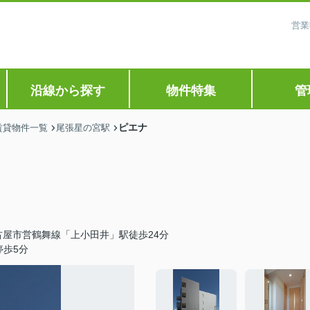
営業
沿線から探す
物件特集
管
ピエナ
賃貸物件一覧
尾張星の宮駅
古屋市営鶴舞線「上小田井」駅徒歩24分
停歩5分