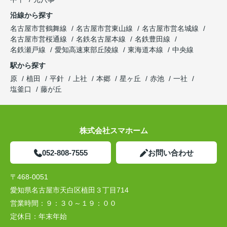
沿線から探す
名古屋市営鶴舞線
名古屋市営東山線
名古屋市営名城線
名古屋市営桜通線
名鉄名古屋本線
名鉄豊田線
名鉄瀬戸線
愛知高速東部丘陵線
東海道本線
中央線
駅から探す
原
植田
平針
上社
本郷
星ヶ丘
赤池
一社
塩釜口
藤が丘
株式会社スマホーム
052-808-7555
お問い合わせ
〒468-0051
愛知県名古屋市天白区植田３丁目714
営業時間：
９：３０～１９：００
定休日：
年末年始