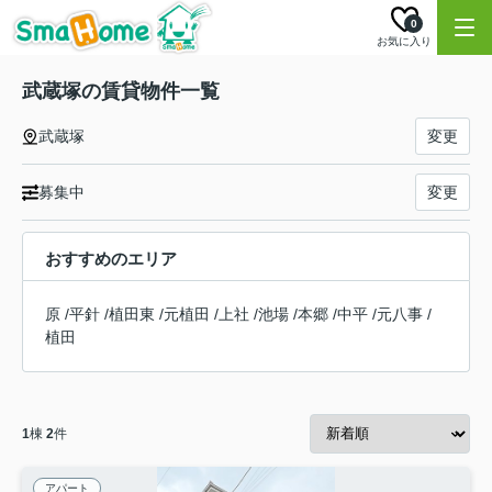
0
お気に入り
武蔵塚の賃貸物件一覧
武蔵塚
変更
募集中
変更
おすすめのエリア
原
/
平針
/
植田東
/
元植田
/
上社
/
池場
/
本郷
/
中平
/
元八事
/
植田
1
棟
2
件
アパート