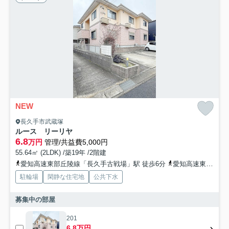
NEW
長久手市武蔵塚
ルース リーリヤ
6.8
万円
管理/共益費5,000円
55.64㎡ (2LDK) /築19年 /2階建
愛知高速東部丘陵線「長久手古戦場」駅 徒歩6分
愛知高速東部丘陵線「杁ヶ池公園」駅 徒歩12分
駐輪場
閑静な住宅地
公共下水
募集中の部屋
201
6.8万円