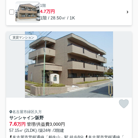
1階
4.7万円
1階 / 28.50㎡ / 1K
賃貸マンション
名古屋市緑区久方
サンシャイン阪野
7.6
万円
管理/共益費3,000円
57.15㎡ (2LDK) /築24年 /3階建
名古屋市営桜通線「相生山」駅 徒歩8分
名古屋市営桜通線「神沢」駅 徒歩12分