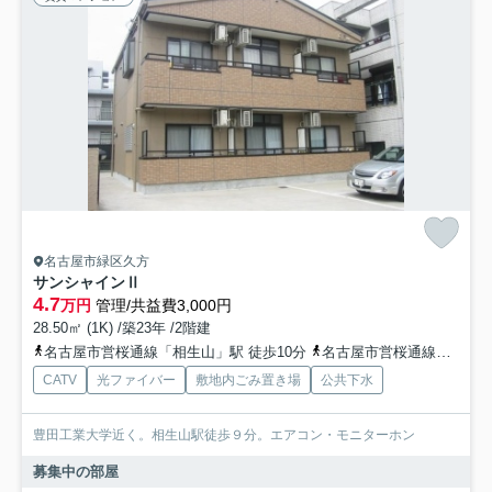
名古屋市緑区久方
サンシャインⅡ
4.7
万円
管理/共益費3,000円
28.50㎡ (1K) /築23年 /2階建
名古屋市営桜通線「相生山」駅 徒歩10分
名古屋市営桜通線「神沢」駅 徒歩12分
CATV
光ファイバー
敷地内ごみ置き場
公共下水
豊田工業大学近く。相生山駅徒歩９分。エアコン・モニターホン
募集中の部屋