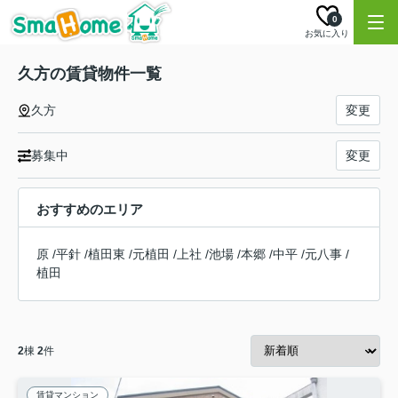
0
お気に入り
久方の賃貸物件一覧
久方
変更
募集中
変更
おすすめのエリア
原
/
平針
/
植田東
/
元植田
/
上社
/
池場
/
本郷
/
中平
/
元八事
/
植田
2
棟
2
件
賃貸マンション