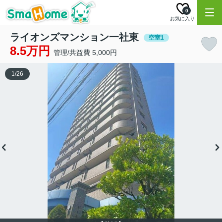
0
お気に入り
ライオンズマンション一社東
空室1
8.5万円
管理/共益費 5,000円
1
/
26