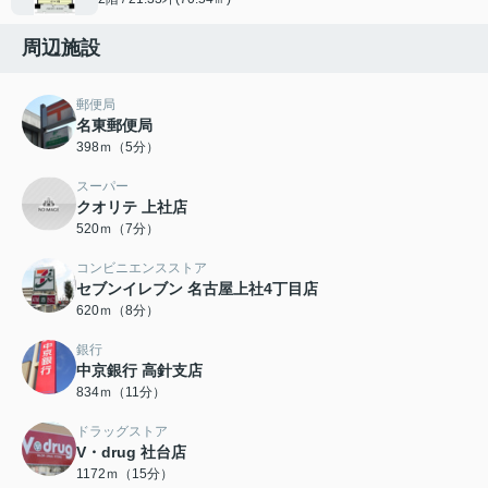
周辺施設
郵便局
名東郵便局
398ｍ（5分）
スーパー
クオリテ 上社店
520ｍ（7分）
コンビニエンスストア
セブンイレブン 名古屋上社4丁目店
620ｍ（8分）
銀行
中京銀行 高針支店
834ｍ（11分）
ドラッグストア
V・drug 社台店
1172ｍ（15分）