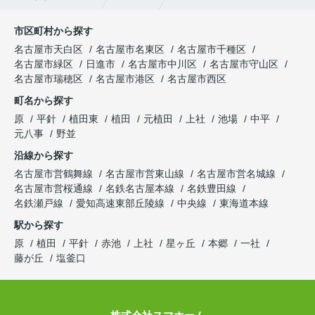
市区町村から探す
名古屋市天白区
名古屋市名東区
名古屋市千種区
名古屋市緑区
日進市
名古屋市中川区
名古屋市守山区
名古屋市瑞穂区
名古屋市港区
名古屋市西区
町名から探す
原
平針
植田東
植田
元植田
上社
池場
中平
元八事
野並
沿線から探す
名古屋市営鶴舞線
名古屋市営東山線
名古屋市営名城線
名古屋市営桜通線
名鉄名古屋本線
名鉄豊田線
名鉄瀬戸線
愛知高速東部丘陵線
中央線
東海道本線
駅から探す
原
植田
平針
赤池
上社
星ヶ丘
本郷
一社
藤が丘
塩釜口