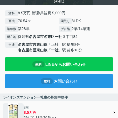
【外観】
8.5万円 管理/共益費 5,000円
賃料
70.54㎡
3LDK
面積
間取り
築28年
2階/14階建
築年数
所在階
愛知県
名古屋市名東区
一社
３丁目84
所在地
名古屋市営東山線
「
上社
」駅 徒歩8分
交通
名古屋市営東山線
「
一社
」駅 徒歩10分
LINEからお問い合わせ
無料
お問い合わせ
無料
ライオンズマンション一社東の募集中物件
2階
8.5万円
2階 / 21.33坪(70.54㎡)