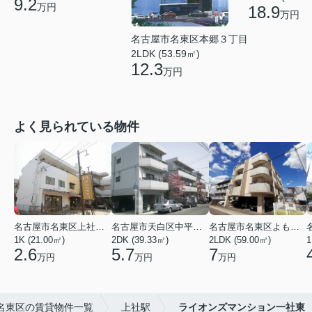
9.2
万円
18.9
万円
名古屋市名東区本郷３丁目
2LDK (53.59㎡)
12.3
万円
よく見られている物件
名古屋市名東区上社２丁目
名古屋市天白区中平２丁目
名古屋市名東区よもぎ台２丁目
1K (21.00㎡)
2DK (39.33㎡)
2LDK (59.00㎡)
1
2.6
5.7
7
万円
万円
万円
名東区の賃貸物件一覧
上社駅
ライオンズマンション一社東