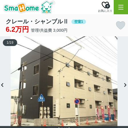
0
お気に入り
クレール・シャンブルⅡ
空室1
6.2万円
管理/共益費 3,000円
1
/
19