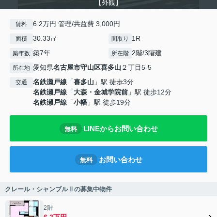
【外観】
6.2万円 管理/共益費 3,000円
賃料
30.33㎡
1R
面積
間取り
築7年
2階/3階建
築年数
所在階
愛知県
名古屋市守山区
喜多山
２丁目5-5
所在地
名鉄瀬戸線
「
喜多山
」駅 徒歩3分
交通
名鉄瀬戸線
「
大森・金城学院前
」駅 徒歩12分
名鉄瀬戸線
「
小幡
」駅 徒歩19分
LINEからお問い合わせ
無料
お問い合わせ
無料
クレール・シャンブルⅡの募集中物件
2階
6.2万円