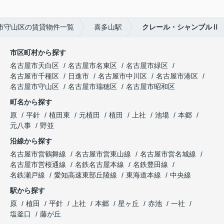
市守山区の賃貸物件一覧
喜多山駅
クレール・シャンブルⅡ
市区町村から探す
名古屋市天白区
名古屋市名東区
名古屋市緑区
名古屋市千種区
日進市
名古屋市中川区
名古屋市港区
名古屋市守山区
名古屋市瑞穂区
名古屋市昭和区
町名から探す
原
平針
植田東
元植田
植田
上社
池場
本郷
元八事
野並
沿線から探す
名古屋市営鶴舞線
名古屋市営東山線
名古屋市営名城線
名古屋市営桜通線
名鉄名古屋本線
名鉄豊田線
名鉄瀬戸線
愛知高速東部丘陵線
東海道本線
中央線
駅から探す
原
植田
平針
上社
本郷
星ヶ丘
赤池
一社
塩釜口
藤が丘