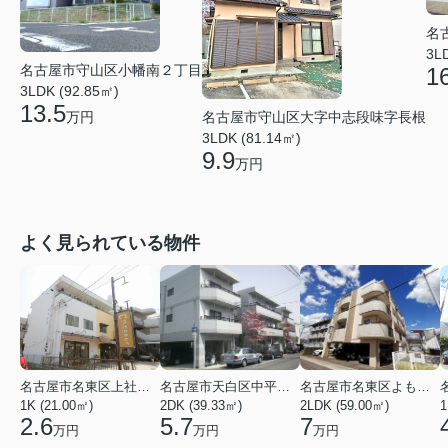
名
3L
名古屋市守山区小幡南２丁目
1
3LDK (92.85㎡)
13.5
名古屋市守山区大字中志段味字長根
万円
3LDK (81.14㎡)
9.9
万円
よく見られている物件
名古屋市名東区上社２丁目
名古屋市天白区中平２丁目
名古屋市名東区よもぎ台２丁目
1K (21.00㎡)
2DK (39.33㎡)
2LDK (59.00㎡)
1
2.6
5.7
7
万円
万円
万円