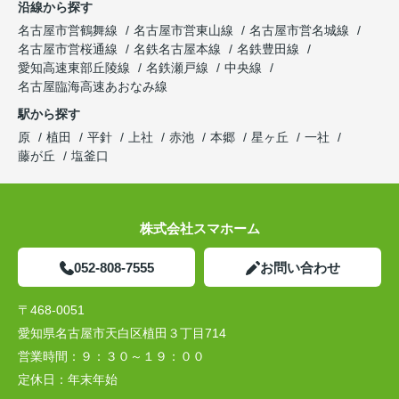
沿線から探す
名古屋市営鶴舞線
名古屋市営東山線
名古屋市営名城線
名古屋市営桜通線
名鉄名古屋本線
名鉄豊田線
愛知高速東部丘陵線
名鉄瀬戸線
中央線
名古屋臨海高速あおなみ線
駅から探す
原
植田
平針
上社
赤池
本郷
星ヶ丘
一社
藤が丘
塩釜口
株式会社スマホーム
052-808-7555
お問い合わせ
〒468-0051
愛知県名古屋市天白区植田３丁目714
営業時間：
９：３０～１９：００
定休日：
年末年始