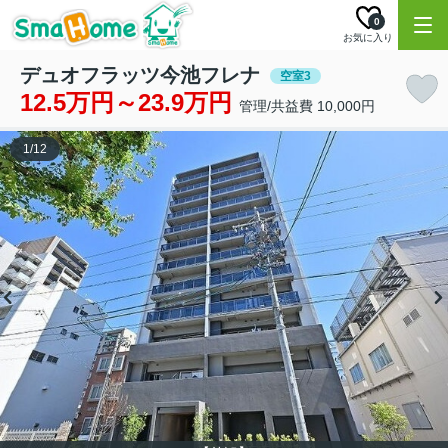
0
お気に入り
デュオフラッツ今池フレナ
空室3
12.5万円～23.9万円
管理/共益費 10,000円
1
/
12