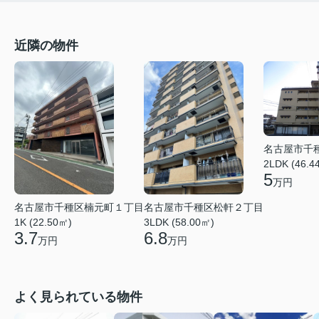
近隣の物件
名古屋市千
2LDK (46.4
5
万円
名古屋市千種区楠元町１丁目
名古屋市千種区松軒２丁目
1K (22.50㎡)
3LDK (58.00㎡)
3.7
6.8
万円
万円
よく見られている物件