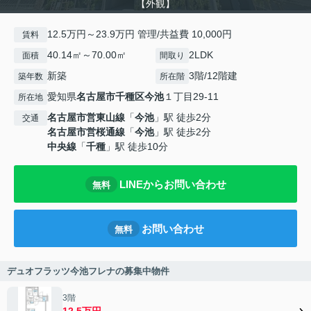
【外観】
12.5万円～23.9万円 管理/共益費 10,000円
賃料
40.14㎡～70.00㎡
2LDK
面積
間取り
新築
3階/12階建
築年数
所在階
愛知県
名古屋市千種区
今池
１丁目29-11
所在地
名古屋市営東山線
「
今池
」駅 徒歩2分
交通
名古屋市営桜通線
「
今池
」駅 徒歩2分
中央線
「
千種
」駅 徒歩10分
LINEからお問い合わせ
無料
お問い合わせ
無料
デュオフラッツ今池フレナの募集中物件
3階
12.5万円