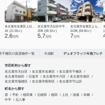
名古屋市名東区上社２丁目
名古屋市天白区中平２丁目
名古屋市名東区よもぎ台２丁目
1K (21.00㎡)
2DK (39.33㎡)
2LDK (59.00㎡)
1
2.6
5.7
7
万円
万円
万円
市千種区の賃貸物件一覧
今池駅
デュオフラッツ今池フレナ
市区町村から探す
名古屋市天白区
名古屋市名東区
名古屋市千種区
名古屋市緑区
日進市
名古屋市中川区
名古屋市港区
名古屋市瑞穂区
名古屋市昭和区
名古屋市守山区
町名から探す
原
平針
植田東
元植田
植田
上社
池場
本郷
中平
元八事