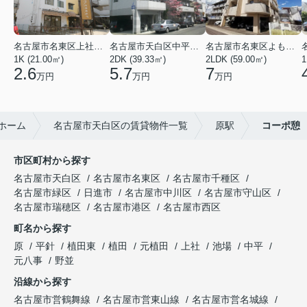
名古屋市名東区上社２丁目
名古屋市天白区中平２丁目
名古屋市名東区よもぎ台２丁目
1K (21.00㎡)
2DK (39.33㎡)
2LDK (59.00㎡)
1
2.6
5.7
7
万円
万円
万円
ホーム
名古屋市天白区の賃貸物件一覧
原駅
コーポ憩
市区町村から探す
名古屋市天白区
名古屋市名東区
名古屋市千種区
名古屋市緑区
日進市
名古屋市中川区
名古屋市守山区
名古屋市瑞穂区
名古屋市港区
名古屋市西区
町名から探す
原
平針
植田東
植田
元植田
上社
池場
中平
元八事
野並
沿線から探す
名古屋市営鶴舞線
名古屋市営東山線
名古屋市営名城線