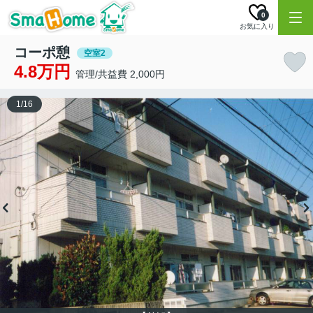
0
お気に入り
コーポ憩
空室2
4.8万円
管理/共益費 2,000円
1
/
16