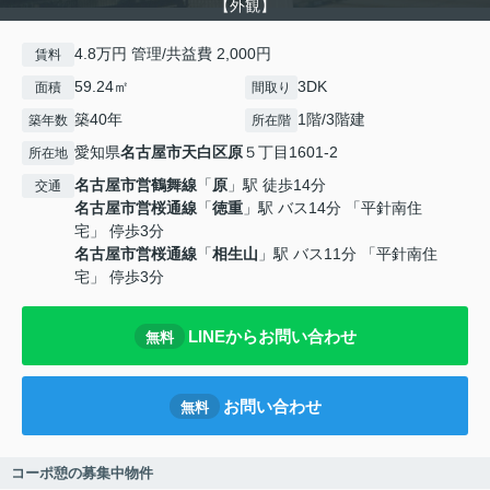
【外観】
4.8万円 管理/共益費 2,000円
賃料
59.24㎡
3DK
面積
間取り
築40年
1階/3階建
築年数
所在階
愛知県
名古屋市天白区
原
５丁目1601-2
所在地
名古屋市営鶴舞線
「
原
」駅 徒歩14分
交通
名古屋市営桜通線
「
徳重
」駅 バス14分 「平針南住
宅」 停歩3分
名古屋市営桜通線
「
相生山
」駅 バス11分 「平針南住
宅」 停歩3分
LINEからお問い合わせ
無料
お問い合わせ
無料
コーポ憩の募集中物件