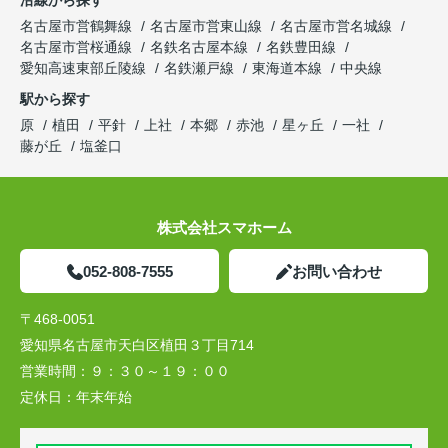
沿線から探す
名古屋市営鶴舞線
名古屋市営東山線
名古屋市営名城線
名古屋市営桜通線
名鉄名古屋本線
名鉄豊田線
愛知高速東部丘陵線
名鉄瀬戸線
東海道本線
中央線
駅から探す
原
植田
平針
上社
本郷
赤池
星ヶ丘
一社
藤が丘
塩釜口
株式会社スマホーム
052-808-7555
お問い合わせ
〒468-0051
愛知県名古屋市天白区植田３丁目714
営業時間：
９：３０～１９：００
定休日：
年末年始