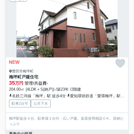
NEW
豊田市梅坪町
梅坪町戸建住宅
35
万円
管理/共益費-
204.00㎡ (4LDK＋S(納戸)) /築23年 /2階建
名鉄三河線「梅坪」駅 徒歩4分
愛知環状鉄道「愛環梅坪」駅 徒歩9分
駐車2台可
公共下水
梅坪駅徒歩４分。駐車場３台付・広い戸建。楽器使用相談ＯＫ。収納た
っぷり
募集中の部屋