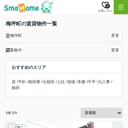
0
お気に入り
梅坪町の賃貸物件一覧
梅坪町
変更
募集中
変更
おすすめのエリア
原
/
平針
/
植田東
/
元植田
/
上社
/
池場
/
本郷
/
中平
/
元八事
/
植田
1
棟
1
件
一戸建て