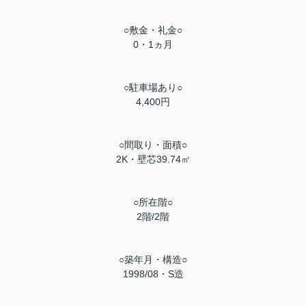
○敷金・礼金○
0・1ヵ月
○駐車場あり○
4,400円
○間取り・面積○
2K・壁芯39.74㎡
○所在階○
2階/2階
○築年月・構造○
1998/08・S造