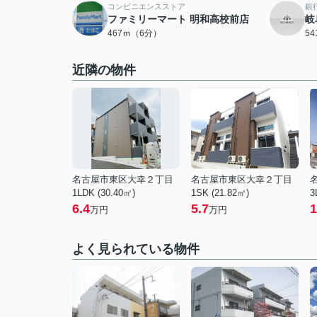
コンビニエンスストア
銀
ファミリーマート 明和高校前店
岐
467ｍ（6分）
5
近隣の物件
名古屋市東区大幸２丁目
名古屋市東区大幸２丁目
1LDK (30.40㎡)
1SK (21.82㎡)
3
6.4
5.7
1
万円
万円
よく見られている物件