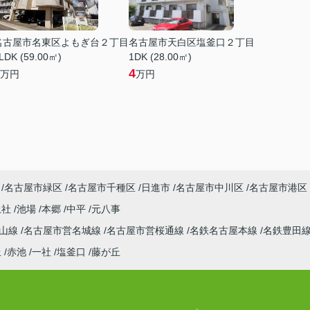
名古屋市名東区よもぎ台２丁目
名古屋市天白区塩釜口２丁目
LDK (59.00㎡)
1DK (28.00㎡)
4
万円
万円
名古屋市緑区
名古屋市千種区
日進市
名古屋市中川区
名古屋市港区
上社
池場
本郷
中平
元八事
東山線
名古屋市営名城線
名古屋市営桜通線
名鉄名古屋本線
名鉄豊田
丘
赤池
一社
塩釜口
藤が丘