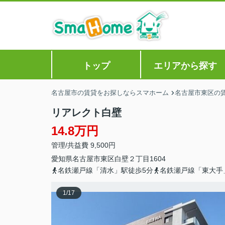
トップ
エリアから探す
名古屋市の賃貸をお探しならスマホーム
名古屋市東区の
リアレクト白壁
14.8万円
管理/共益費 9,500円
愛知県
名古屋市東区
白壁
２丁目1604
名鉄瀬戸線「清水」駅徒歩5分
名鉄瀬戸線「東大手
1
/
17