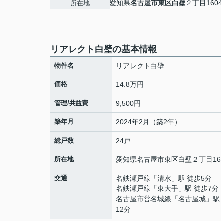
愛知県
名古屋市東区
白壁
２丁目160
所在地
リアレクト白壁の基本情報
物件名
リアレクト白壁
価格
14.8万円
管理/共益費
9,500円
築年月
2024年2月（築2年）
総戸数
24戸
所在地
愛知県
名古屋市東区
白壁
２丁目16
交通
名鉄瀬戸線
「
清水
」駅 徒歩5分
名鉄瀬戸線
「
東大手
」駅 徒歩7分
名古屋市営名城線
「
名古屋城
」駅
12分