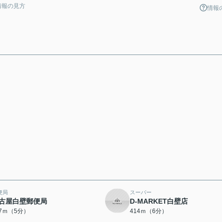
情報の見方
情報
便局
スーパー
古屋白壁郵便局
D-MARKET白壁店
27ｍ（5分）
414ｍ（6分）