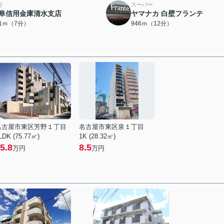
行
スーパー
阜信用金庫清水支店
ヤマナカ 白壁フランテ
41ｍ（7分）
946ｍ（12分）
名古屋市東区芳野１丁目
名古屋市東区泉１丁目
LDK (75.77㎡)
1K (28.32㎡)
5.8
8.5
万円
万円