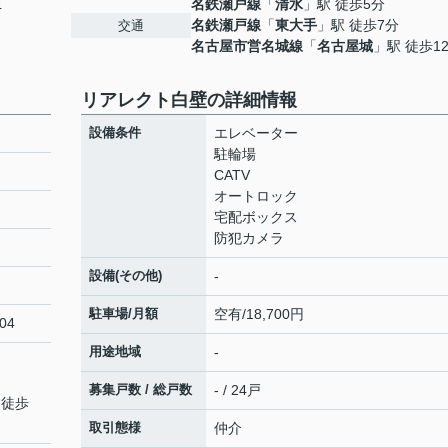
名鉄瀬戸線
「
清水
」駅 徒歩5分
4
名鉄瀬戸線
「
東大手
」駅 徒歩7分
交通
名古屋市営名城線
「
名古屋城
」駅 徒歩1
リアレクト白壁の詳細情報
設備条件
エレベーター
駐輪場
CATV
オートロック
宅配ボックス
防犯カメラ
設備(その他)
-
駐車場/月額
空有/18,700円
04
用途地域
-
募集戸数 / 総戸数
- / 24戸
 徒歩
取引態様
仲介