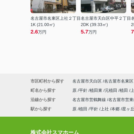
名古屋市名東区上社２丁目
名古屋市天白区中平２丁目
1K (21.00㎡)
2DK (39.33㎡)
2
2.6
5.7
7
万円
万円
市区町村から探す
名古屋市天白区
名古屋市名東区
町名から探す
原
平針
植田東
元植田
植田
沿線から探す
名古屋市営鶴舞線
名古屋市営
駅から探す
原
植田
平針
上社
本郷
星ヶ
株式会社スマホーム