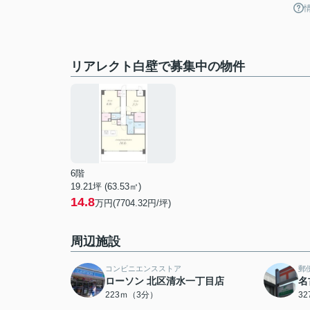
リアレクト白壁で募集中の物件
6階
19.21坪 (63.53㎡)
14.8
万円(7704.32円/坪)
周辺施設
コンビニエンスストア
郵
ローソン 北区清水一丁目店
名
223ｍ（3分）
3