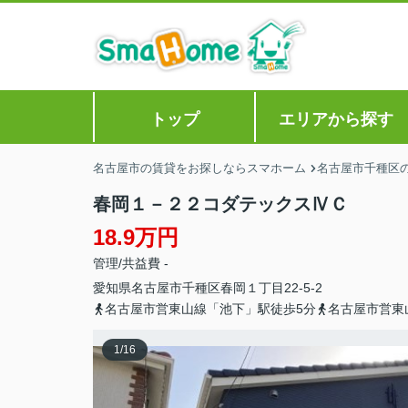
トップ
エリアから探す
名古屋市の賃貸をお探しならスマホーム
名古屋市千種区
春岡１－２２コダテックスⅣＣ
18.9万円
管理/共益費 -
愛知県
名古屋市千種区
春岡
１丁目22-5-2
名古屋市営東山線「池下」駅徒歩5分
名古屋市営東
1
/
16