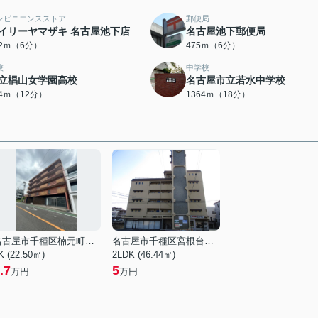
ンビニエンスストア
郵便局
イリーヤマザキ 名古屋池下店
名古屋池下郵便局
32ｍ（6分）
475ｍ（6分）
校
中学校
立椙山女学園高校
名古屋市立若水中学校
04ｍ（12分）
1364ｍ（18分）
名古屋市千種区楠元町１丁目
名古屋市千種区宮根台１丁目
K (22.50㎡)
2LDK (46.44㎡)
.7
5
万円
万円