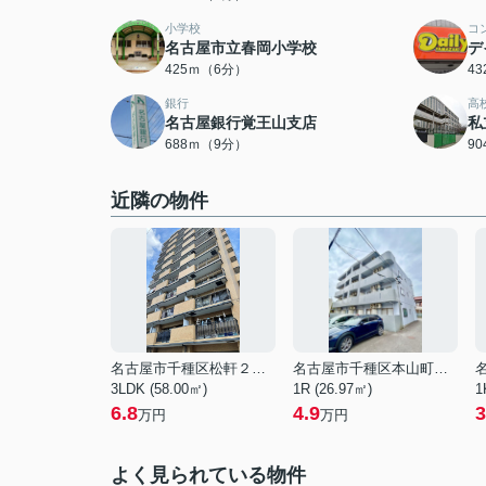
小学校
コ
名古屋市立春岡小学校
デ
425ｍ（6分）
4
銀行
高
名古屋銀行覚王山支店
私
688ｍ（9分）
9
近隣の物件
名古屋市千種区松軒２丁目
名古屋市千種区本山町２丁目
3LDK (58.00㎡)
1R (26.97㎡)
1
6.8
4.9
3
万円
万円
よく見られている物件