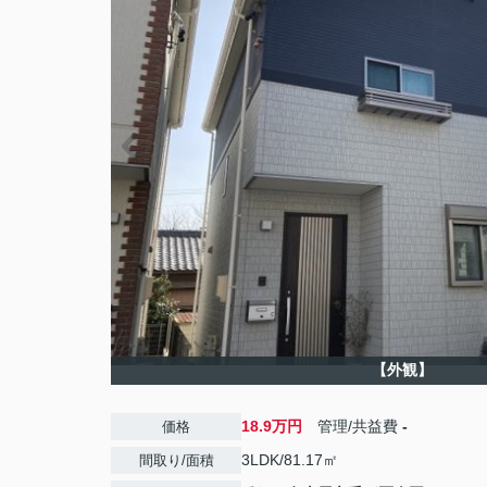
【外観】
18.9万円
管理/共益費
-
価格
3LDK/81.17㎡
間取り/面積