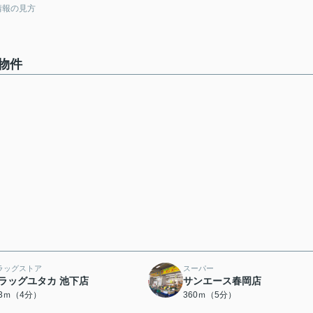
情報の見方
物件
ラッグストア
スーパー
ラッグユタカ 池下店
サンエース春岡店
83ｍ（4分）
360ｍ（5分）