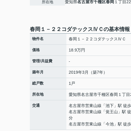
愛知県
名古屋市千種区
春岡
１丁目22-
所在地
春岡１－２２コダテックスⅣＣの基本情報
物件名
春岡１－２２コダテックスⅣＣ
価格
18.9万円
管理/共益費
-
築年月
2019年3月（築7年）
総戸数
1戸
所在地
愛知県
名古屋市千種区
春岡
１丁目2
交通
名古屋市営東山線
「
池下
」駅 徒歩
名古屋市営東山線
「
覚王山
」駅 徒
分
名古屋市営東山線
「
今池
」駅 徒歩