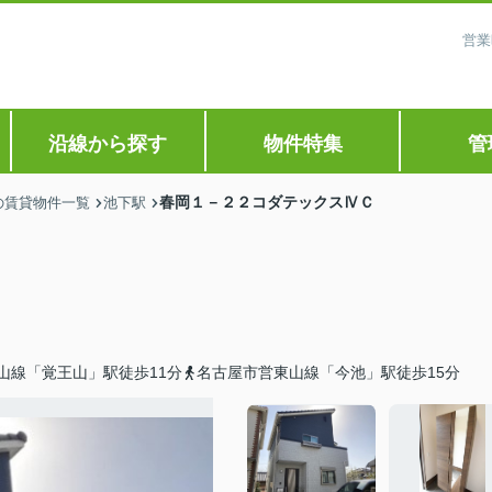
営業
沿線から探す
物件特集
管
春岡１－２２コダテックスⅣＣ
の賃貸物件一覧
池下駅
山線「覚王山」駅徒歩11分
名古屋市営東山線「今池」駅徒歩15分