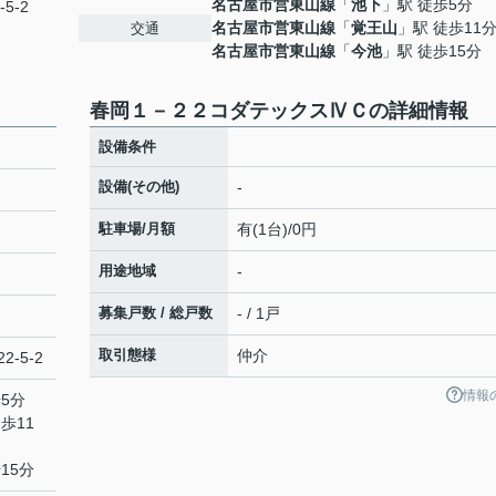
名古屋市営東山線
「
池下
」駅 徒歩5分
5-2
名古屋市営東山線
「
覚王山
」駅 徒歩11
交通
名古屋市営東山線
「
今池
」駅 徒歩15分
春岡１－２２コダテックスⅣＣの詳細情報
設備条件
設備(その他)
-
駐車場/月額
有(1台)/0円
用途地域
-
募集戸数 / 総戸数
- / 1戸
取引態様
仲介
2-5-2
情報
5分
歩11
15分