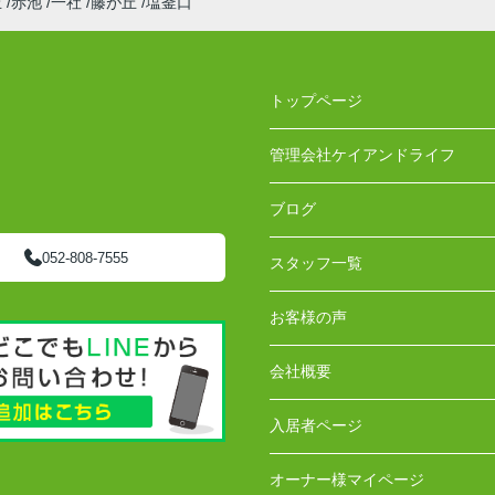
丘
赤池
一社
藤が丘
塩釜口
トップページ
管理会社ケイアンドライフ
ブログ
052-808-7555
スタッフ一覧
お客様の声
会社概要
入居者ページ
オーナー様マイページ