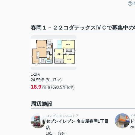
春岡１－２２コダテックスⅣＣで募集中の
1-2階
24.55坪 (81.17㎡)
18.9
万円(7698.57円/坪)
周辺施設
コンビニエンスストア
ド
セブンイレブン 名古屋春岡1丁目
ド
店
2
161ｍ（3分）