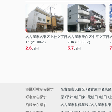
名古屋市名東区上社２丁目
名古屋市天白区中平２丁目
1K (21.00㎡)
2DK (39.33㎡)
2
2.6
5.7
7
万円
万円
市区町村から探す
名古屋市天白区
名古屋市名東区
町名から探す
原
平針
植田東
元植田
植田
沿線から探す
名古屋市営鶴舞線
名古屋市営