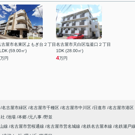
名古屋市名東区よもぎ台２丁目
名古屋市天白区塩釜口２丁目
LDK (59.00㎡)
1DK (28.00㎡)
4
万円
万円
名古屋市緑区
名古屋市千種区
名古屋市中川区
日進市
名古屋市港区
上社
池場
本郷
元八事
野並
東山線
名古屋市営桜通線
名古屋市営名城線
名鉄名古屋本線
名鉄瀬戸