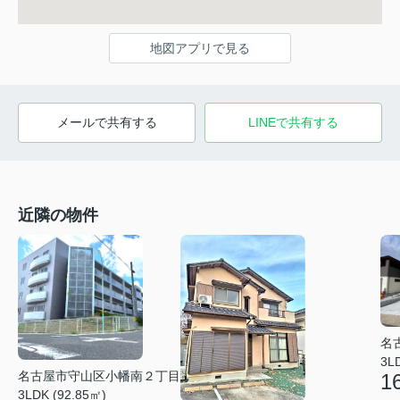
地図アプリで見る
メールで共有する
LINEで共有する
近隣の物件
名
3L
名古屋市守山区小幡南２丁目
1
3LDK (92.85㎡)