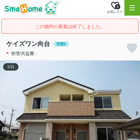
0
お気に入り
この物件の募集は終了しました。
ケイズワン向台
空室0
-
管理/共益費 -
1
/
11