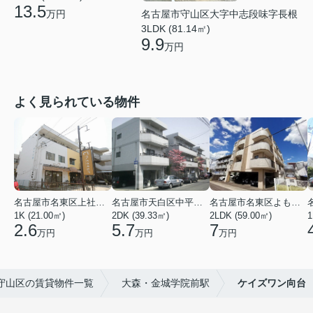
13.5
名古屋市守山区大字中志段味字長根
万円
3LDK (81.14㎡)
9.9
万円
よく見られている物件
名古屋市名東区上社２丁目
名古屋市天白区中平２丁目
名古屋市名東区よもぎ台２丁目
1K (21.00㎡)
2DK (39.33㎡)
2LDK (59.00㎡)
1
2.6
5.7
7
万円
万円
万円
守山区の賃貸物件一覧
大森・金城学院前駅
ケイズワン向台