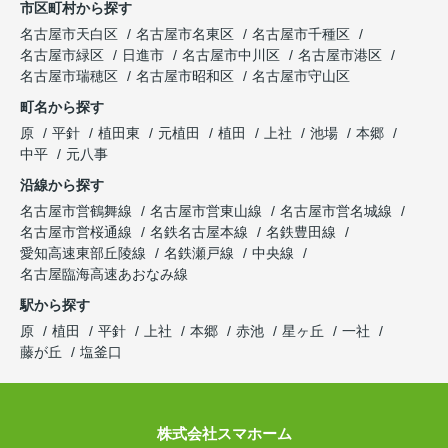
市区町村から探す
名古屋市天白区
名古屋市名東区
名古屋市千種区
名古屋市緑区
日進市
名古屋市中川区
名古屋市港区
名古屋市瑞穂区
名古屋市昭和区
名古屋市守山区
町名から探す
原
平針
植田東
元植田
植田
上社
池場
本郷
中平
元八事
沿線から探す
名古屋市営鶴舞線
名古屋市営東山線
名古屋市営名城線
名古屋市営桜通線
名鉄名古屋本線
名鉄豊田線
愛知高速東部丘陵線
名鉄瀬戸線
中央線
名古屋臨海高速あおなみ線
駅から探す
原
植田
平針
上社
本郷
赤池
星ヶ丘
一社
藤が丘
塩釜口
株式会社スマホーム