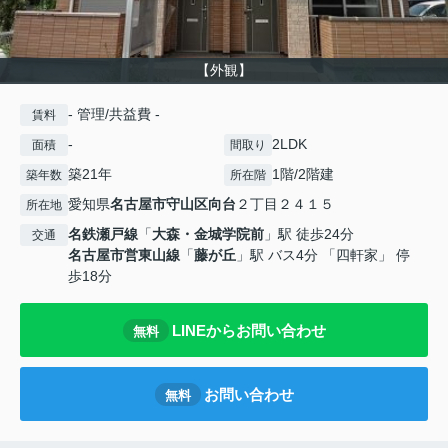
【外観】
- 管理/共益費 -
賃料
-
2LDK
面積
間取り
築21年
1階/2階建
築年数
所在階
愛知県
名古屋市守山区
向台
２丁目２４１５
所在地
名鉄瀬戸線
「
大森・金城学院前
」駅 徒歩24分
交通
名古屋市営東山線
「
藤が丘
」駅 バス4分 「四軒家」 停
歩18分
LINEからお問い合わせ
無料
お問い合わせ
無料