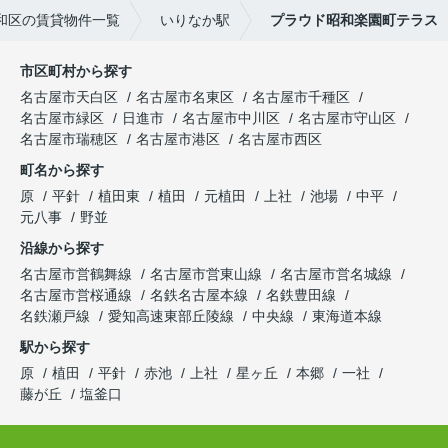
和区の賃貸物件一覧
いりなか駅
プラウド昭和楽園町テラス
市区町村から探す
名古屋市天白区
名古屋市名東区
名古屋市千種区
名古屋市緑区
日進市
名古屋市中川区
名古屋市守山区
名古屋市瑞穂区
名古屋市港区
名古屋市西区
町名から探す
原
平針
植田東
植田
元植田
上社
池場
中平
元八事
野並
沿線から探す
名古屋市営鶴舞線
名古屋市営東山線
名古屋市営名城線
名古屋市営桜通線
名鉄名古屋本線
名鉄豊田線
名鉄瀬戸線
愛知高速東部丘陵線
中央線
東海道本線
駅から探す
原
植田
平針
赤池
上社
星ヶ丘
本郷
一社
藤が丘
塩釜口