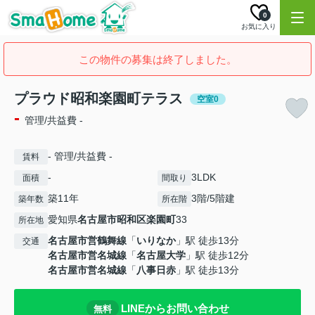
0
お気に入り
この物件の募集は終了しました。
プラウド昭和楽園町テラス
空室0
-
管理/共益費 -
- 管理/共益費 -
賃料
-
3LDK
面積
間取り
築11年
3階/5階建
築年数
所在階
愛知県
名古屋市昭和区
楽園町
33
所在地
名古屋市営鶴舞線
「
いりなか
」駅 徒歩13分
交通
名古屋市営名城線
「
名古屋大学
」駅 徒歩12分
名古屋市営名城線
「
八事日赤
」駅 徒歩13分
LINEからお問い合わせ
無料