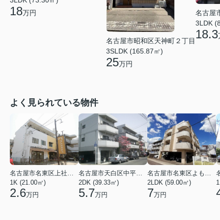
3LDK (73.30㎡)
18
万円
名古屋
3LDK (
18.3
名古屋市昭和区天神町２丁目
3SLDK (165.87㎡)
25
万円
よく見られている物件
名古屋市名東区上社２丁目
名古屋市天白区中平２丁目
名古屋市名東区よもぎ台２丁目
1K (21.00㎡)
2DK (39.33㎡)
2LDK (59.00㎡)
1
2.6
5.7
7
万円
万円
万円