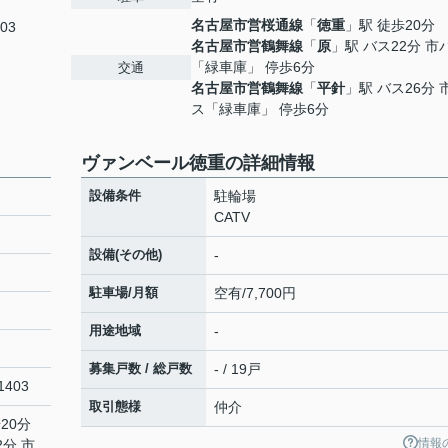
名古屋市営桜通線
「
徳重
」駅 徒歩20分
03
名古屋市営鶴舞線
「
原
」駅 バス22分 市
「緑車庫」 停歩6分
交通
名古屋市営鶴舞線
「
平針
」駅 バス26分 
ス「緑車庫」 停歩6分
ヴァンベール徳重の詳細情報
設備条件
駐輪場
CATV
設備(その他)
-
駐車場/月額
空有/7,700円
用途地域
-
募集戸数 / 総戸数
- / 19戸
403
取引態様
仲介
20分
情報
2分 市