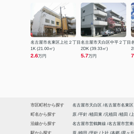
名古屋市名東区上社２丁目
名古屋市天白区中平２丁目
1K (21.00㎡)
2DK (39.33㎡)
2
2.6
5.7
7
万円
万円
市区町村から探す
名古屋市天白区
名古屋市名東区
町名から探す
原
平針
植田東
元植田
植田
沿線から探す
名古屋市営鶴舞線
名古屋市営
駅から探す
原
植田
平針
上社
本郷
星ヶ