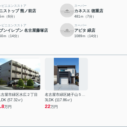
ンビニエンスストア
スーパー
ニストップ 熊ノ前店
カネスエ 徳重店
65ｍ（6分）
481ｍ（7分）
ンビニエンスストア
スーパー
ブンイレブン 名古屋藤塚店
アピタ 緑店
050ｍ（14分）
1089ｍ（14分）
名古屋市緑区水広２丁目
名古屋市緑区姥子山５丁目
LDK (57.32㎡)
3LDK (117.86㎡)
.8
22
万円
万円