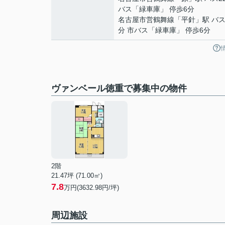
バス「緑車庫」 停歩6分
名古屋市営鶴舞線
「
平針
」駅 バス
分 市バス「緑車庫」 停歩6分
ヴァンベール徳重で募集中の物件
2階
21.47坪 (71.00㎡)
7.8
万円(3632.98円/坪)
周辺施設