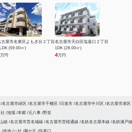
名古屋市名東区よもぎ台２丁目
名古屋市天白区塩釜口２丁目
LDK (59.00㎡)
1DK (28.00㎡)
4
万円
万円
名古屋市緑区
名古屋市千種区
日進市
名古屋市中川区
名古屋市港区
上社
池場
本郷
元八事
野並
東山線
名古屋市営名城線
名古屋市営桜通線
名鉄名古屋本線
名鉄瀬戸
丘
赤池
一社
藤が丘
塩釜口