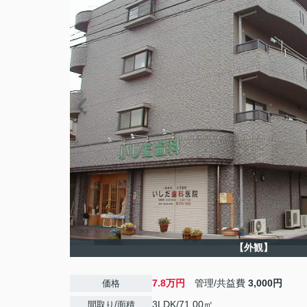
【外観】
7.8万円
管理/共益費
3,000円
価格
3LDK/71.00㎡
間取り/面積