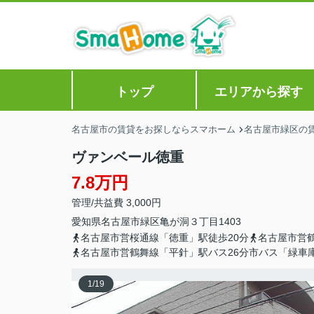
トップ
エリアから探す
名古屋市の賃貸をお探しならスマホーム
名古屋市緑区の
ヴァンベール徳重
7.8万円
管理/共益費 3,000円
愛知県
名古屋市緑区
亀が洞
３丁目1403
名古屋市営桜通線「徳重」駅徒歩20分
名古屋市営
名古屋市営鶴舞線「平針」駅バス26分市バス「緑車
1
/
19