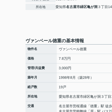
愛知県
名古屋市緑区
亀が洞
３丁目14
所在地
ヴァンベール徳重の基本情報
物件名
ヴァンベール徳重
価格
7.8万円
管理/共益費
3,000円
築年月
1998年8月（築28年）
総戸数
19戸
所在地
愛知県
名古屋市緑区
亀が洞
３丁目1
交通
名古屋市営桜通線
「
徳重
」駅 徒歩
名古屋市営鶴舞線
「
原
」駅 バス2