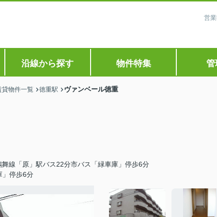
営業
沿線から探す
物件特集
管
ヴァンベール徳重
賃貸物件一覧
徳重駅
鶴舞線「原」駅バス22分市バス「緑車庫」停歩6分
庫」停歩6分