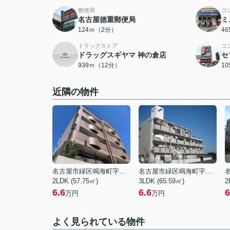
郵便局
コ
名古屋徳重郵便局
ミ
124ｍ（2分）
4
ドラッグストア
コ
ドラッグスギヤマ 神の倉店
セ
939ｍ（12分）
1
近隣の物件
名古屋市緑区鳴海町字姥子山
名古屋市緑区鳴海町字赤塚
2LDK (57.75㎡)
3LDK (65.59㎡)
2
6.6
6.6
6
万円
万円
よく見られている物件