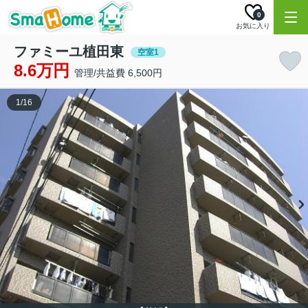
0
お気に入り
ファミーユ植田東
空室1
8.6万円
管理/共益費 6,500円
1
/
16