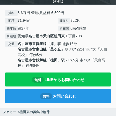
【外観】
8.6万円 管理/共益費 6,500円
賃料
71.94㎡
3LDK
面積
間取り
築27年
8階/9階建
築年数
所在階
愛知県
名古屋市天白区
植田東
１丁目708
所在地
名古屋市営鶴舞線
「
原
」駅 徒歩16分
交通
名古屋市営東山線
「
星ヶ丘
」駅 バス22分 市バス「天白
高校」 停歩8分
名古屋市営鶴舞線
「
植田
」駅 バス5分 市バス「天白高
校」 停歩8分
LINEからお問い合わせ
無料
お問い合わせ
無料
ファミーユ植田東の募集中物件