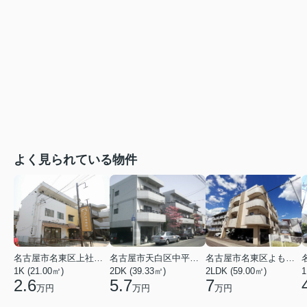
よく見られている物件
名古屋市名東区上社２丁目
名古屋市天白区中平２丁目
名古屋市名東区よもぎ台２丁目
1K (21.00㎡)
2DK (39.33㎡)
2LDK (59.00㎡)
1
2.6
5.7
7
万円
万円
万円