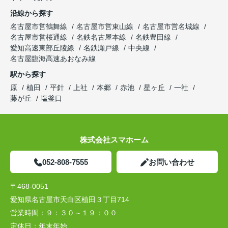
沿線から探す
名古屋市営鶴舞線
名古屋市営東山線
名古屋市営名城線
名古屋市営桜通線
名鉄名古屋本線
名鉄豊田線
愛知高速東部丘陵線
名鉄瀬戸線
中央線
名古屋臨海高速あおなみ線
駅から探す
原
植田
平針
上社
本郷
赤池
星ヶ丘
一社
藤が丘
塩釜口
株式会社スマホーム
052-808-7555
お問い合わせ
〒468-0051
愛知県名古屋市天白区植田３丁目714
営業時間：
９：３０～１９：００
定休日：
年末年始