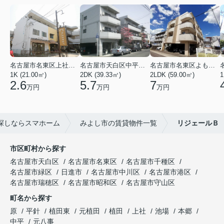
名古屋市名東区上社２丁目
名古屋市天白区中平２丁目
名古屋市名東区よもぎ台２丁目
1K (21.00㎡)
2DK (39.33㎡)
2LDK (59.00㎡)
1
2.6
5.7
7
万円
万円
万円
探しならスマホーム
みよし市の賃貸物件一覧
リジェールＢ
市区町村から探す
名古屋市天白区
名古屋市名東区
名古屋市千種区
名古屋市緑区
日進市
名古屋市中川区
名古屋市港区
名古屋市瑞穂区
名古屋市昭和区
名古屋市守山区
町名から探す
原
平針
植田東
元植田
植田
上社
池場
本郷
中平
元八事