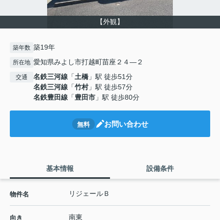
【外観】
築19年
築年数
愛知県みよし市打越町苗座２４―２
所在地
名鉄三河線
「
土橋
」駅 徒歩51分
交通
名鉄三河線
「
竹村
」駅 徒歩57分
名鉄豊田線
「
豊田市
」駅 徒歩80分
お問い合わせ
無料
基本情報
設備条件
リジェールＢ
物件名
南東
向き