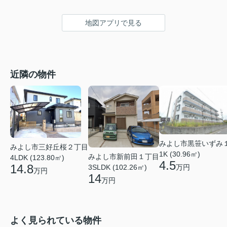
地図アプリで見る
近隣の物件
みよし市黒笹いずみ
みよし市三好丘桜２丁目
1K (30.96㎡)
みよし市新前田１丁目
4LDK (123.80㎡)
4.5
14.8
万円
3SLDK (102.26㎡)
万円
14
万円
よく見られている物件