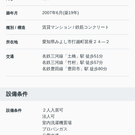
2007年6月(築19年)
築年月
賃貸マンション / 鉄筋コンクリート
種別 / 構造
愛知県
みよし市
打越町
苗座２４―２
所在地
名鉄三河線
「
土橋
」駅 徒歩51分
交通
名鉄三河線
「
竹村
」駅 徒歩57分
名鉄豊田線
「
豊田市
」駅 徒歩80分
設備条件
２人入居可
設備条件
法人可
室内洗濯機置場
プロパンガス