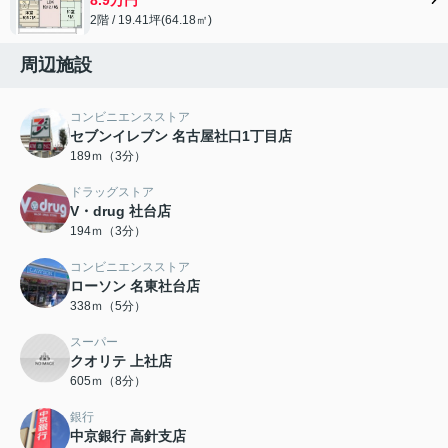
2階 / 19.41坪(64.18㎡)
周辺施設
コンビニエンスストア
セブンイレブン 名古屋社口1丁目店
189ｍ（3分）
ドラッグストア
V・drug 社台店
194ｍ（3分）
コンビニエンスストア
ローソン 名東社台店
338ｍ（5分）
スーパー
クオリテ 上社店
605ｍ（8分）
銀行
中京銀行 高針支店