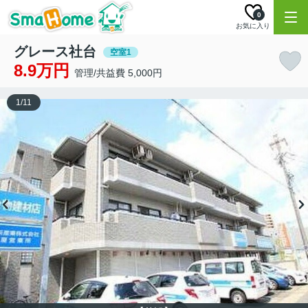
0
お気に入り
グレース社台
空室1
8.9万円
管理/共益費 5,000円
1
/
11