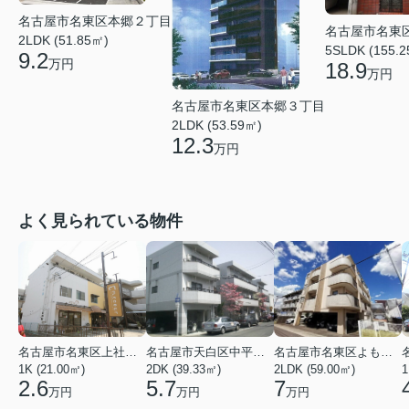
名古屋市名東区本郷２丁目
名古屋市名東
2LDK (51.85㎡)
5SLDK (155.
9.2
万円
18.9
万円
名古屋市名東区本郷３丁目
2LDK (53.59㎡)
12.3
万円
よく見られている物件
名古屋市名東区上社２丁目
名古屋市天白区中平２丁目
名古屋市名東区よもぎ台２丁目
1K (21.00㎡)
2DK (39.33㎡)
2LDK (59.00㎡)
1
2.6
5.7
7
万円
万円
万円