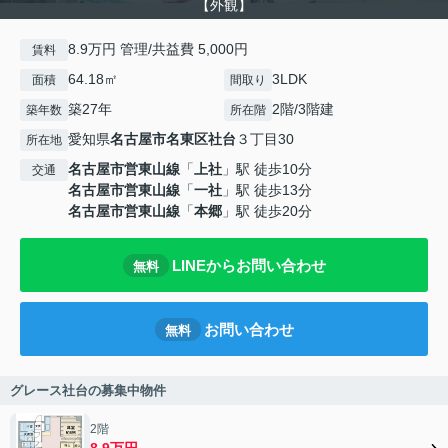
【外観】
8.9万円 管理/共益費 5,000円
賃料
64.18㎡
3LDK
面積
間取り
築27年
2階/3階建
築年数
所在階
愛知県
名古屋市名東区
社台
３丁目30
所在地
名古屋市営東山線
「
上社
」駅 徒歩10分
交通
名古屋市営東山線
「
一社
」駅 徒歩13分
名古屋市営東山線
「
本郷
」駅 徒歩20分
LINEからお問い合わせ
無料
お問い合わせ
無料
グレース社台の募集中物件
2階
8.9万円