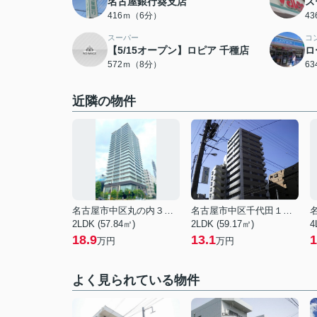
名古屋銀行葵支店
ス
416ｍ（6分）
4
スーパー
コ
【5/15オープン】ロピア 千種店
ロ
572ｍ（8分）
6
近隣の物件
名古屋市中区丸の内３丁目
名古屋市中区千代田１丁目
2LDK (57.84㎡)
2LDK (59.17㎡)
4
18.9
13.1
1
万円
万円
よく見られている物件