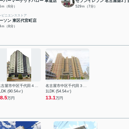
ーパーマーケットバロー 車道店
セブンイレブン 名古屋葵3丁
36ｍ（6分）
529ｍ（7分）
ンビニエンスストア
ーソン 東区代官町店
34ｍ（8分）
名古屋市中区千代田４丁目
名古屋市中区千代田３丁目
LDK (90.54㎡)
1LDK (54.54㎡)
8.5
13.1
万円
万円