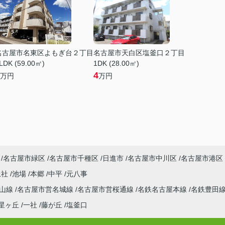
名古屋市名東区よもぎ台２丁目
名古屋市天白区塩釜口２丁目
LDK (59.00㎡)
1DK (28.00㎡)
4
万円
万円
名古屋市緑区
名古屋市千種区
日進市
名古屋市中川区
名古屋市港区
上社
池場
本郷
中平
元八事
東山線
名古屋市営名城線
名古屋市営桜通線
名鉄名古屋本線
名鉄豊田
星ヶ丘
一社
藤が丘
塩釜口