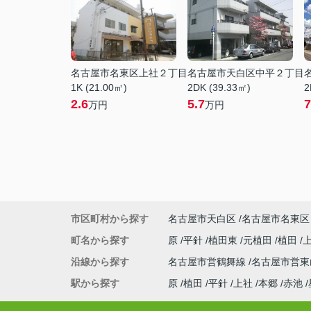
名古屋市名東区上社２丁目
名古屋市天白区中平２丁目
1K (21.00㎡)
2DK (39.33㎡)
2
2.6
5.7
7
万円
万円
市区町村から探す
名古屋市天白区
名古屋市名東区
町名から探す
原
平針
植田東
元植田
植田
沿線から探す
名古屋市営鶴舞線
名古屋市営
駅から探す
原
植田
平針
上社
本郷
赤池