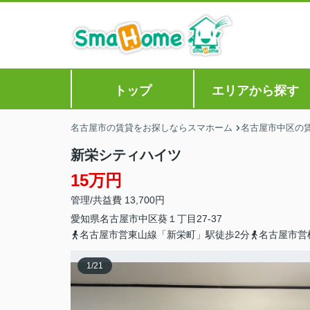
トップ
エリアから探す
名古屋市の賃貸をお探しならスマホーム
名古屋市中区の
新栄シティハイツ
15万円
管理/共益費 13,700円
愛知県
名古屋市中区
葵
１丁目27-37
名古屋市営東山線「新栄町」駅徒歩2分
名古屋市営
1
/
21