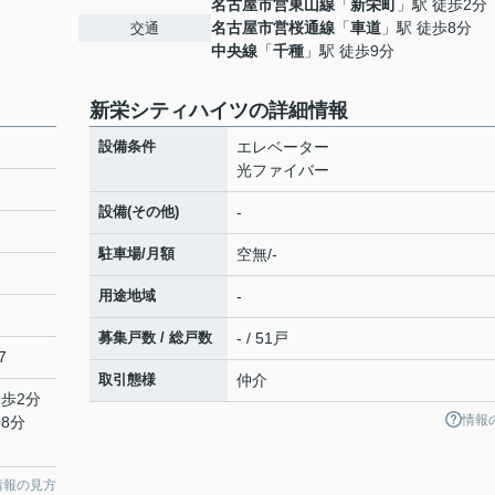
名古屋市営東山線
「
新栄町
」駅 徒歩2分
名古屋市営桜通線
「
車道
」駅 徒歩8分
交通
中央線
「
千種
」駅 徒歩9分
新栄シティハイツの詳細情報
設備条件
エレベーター
光ファイバー
設備(その他)
-
駐車場/月額
空無/-
用途地域
-
募集戸数 / 総戸数
- / 51戸
7
取引態様
仲介
徒歩2分
情報
8分
情報の見方