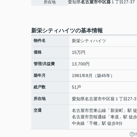
愛知県
名古屋市中区
葵
１丁目27-37
所在地
新栄シティハイツの基本情報
物件名
新栄シティハイツ
価格
15万円
管理/共益費
13,700円
築年月
1981年8月（築45年）
総戸数
51戸
所在地
愛知県
名古屋市中区
葵
１丁目27-3
交通
名古屋市営東山線
「
新栄町
」駅 
名古屋市営桜通線
「
車道
」駅 徒歩
中央線
「
千種
」駅 徒歩9分