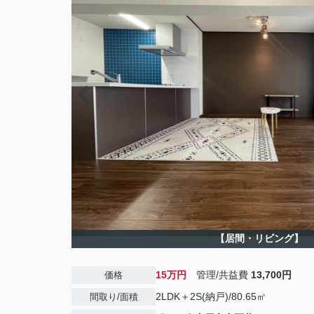
【居間・リビング】
15万円
管理/共益費
13,700円
価格
2LDK＋2S(納戸)/80.65㎡
間取り/面積