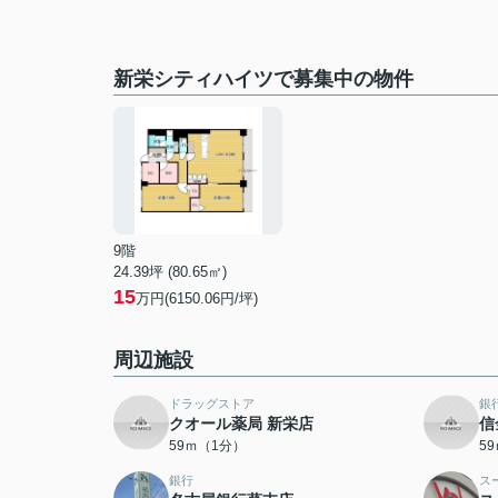
新栄シティハイツで募集中の物件
9階
24.39坪 (80.65㎡)
15
万円(6150.06円/坪)
周辺施設
ドラッグストア
銀
クオール薬局 新栄店
信
59ｍ（1分）
5
銀行
ス