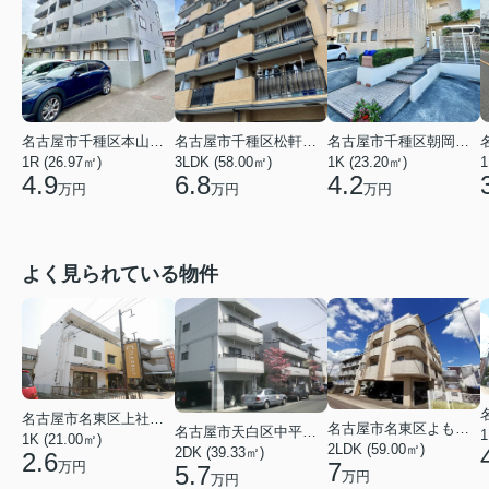
名古屋市千種区本山町２丁目
名古屋市千種区松軒２丁目
名古屋市千種区朝岡町３丁目
1R (26.97㎡)
3LDK (58.00㎡)
1K (23.20㎡)
1
4.9
6.8
4.2
万円
万円
万円
よく見られている物件
名古屋市名東区上社２丁目
名古屋市名東区よもぎ台２丁目
名古屋市天白区中平２丁目
1
1K (21.00㎡)
2LDK (59.00㎡)
2DK (39.33㎡)
2.6
7
万円
5.7
万円
万円