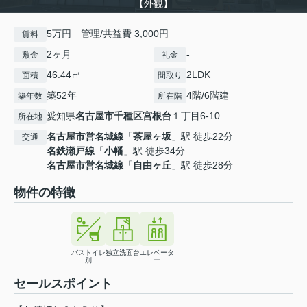
【外観】
5万円 管理/共益費 3,000円
賃料
2ヶ月
-
敷金
礼金
46.44㎡
2LDK
面積
間取り
築52年
4階/6階建
築年数
所在階
愛知県
名古屋市千種区
宮根台
１丁目6-10
所在地
名古屋市営名城線
「
茶屋ヶ坂
」駅 徒歩22分
交通
名鉄瀬戸線
「
小幡
」駅 徒歩34分
名古屋市営名城線
「
自由ヶ丘
」駅 徒歩28分
物件の特徴
バストイレ
独立洗面台
エレベータ
別
ー
セールスポイント