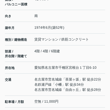
バルコニー面積
南
向き
1974年6月(築52年)
築年月
賃貸マンション / 鉄筋コンクリート
種別 / 建物構造
4階 / 4階 / 6階建
部屋 /
所在階 / 階建て
愛知県
名古屋市千種区
宮根台
１丁目6-10
所在地
名古屋市営名城線
「
茶屋ヶ坂
」駅 徒歩22分
交通
名鉄瀬戸線
「
小幡
」駅 徒歩34分
名古屋市営名城線
「
自由ヶ丘
」駅 徒歩28分
空無 / 11,000円
駐車場 / 月額