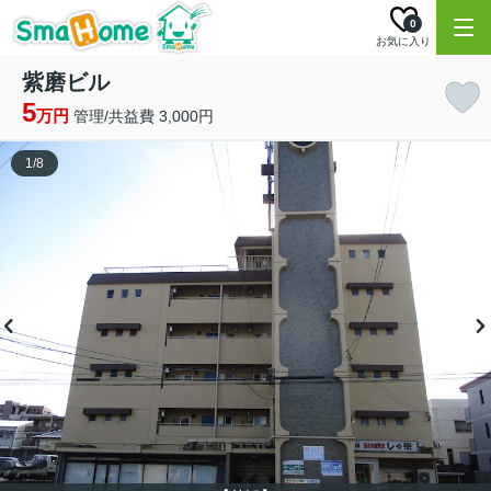
0
お気に入り
紫磨ビル
5
万円
管理/共益費 3,000円
1
/
8