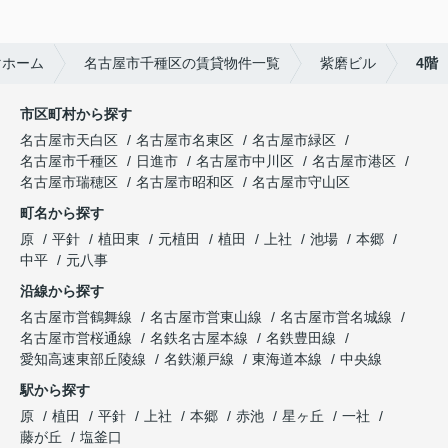
マホーム
名古屋市千種区の賃貸物件一覧
紫磨ビル
4階
市区町村から探す
名古屋市天白区
名古屋市名東区
名古屋市緑区
名古屋市千種区
日進市
名古屋市中川区
名古屋市港区
名古屋市瑞穂区
名古屋市昭和区
名古屋市守山区
町名から探す
原
平針
植田東
元植田
植田
上社
池場
本郷
中平
元八事
沿線から探す
名古屋市営鶴舞線
名古屋市営東山線
名古屋市営名城線
名古屋市営桜通線
名鉄名古屋本線
名鉄豊田線
愛知高速東部丘陵線
名鉄瀬戸線
東海道本線
中央線
駅から探す
原
植田
平針
上社
本郷
赤池
星ヶ丘
一社
藤が丘
塩釜口