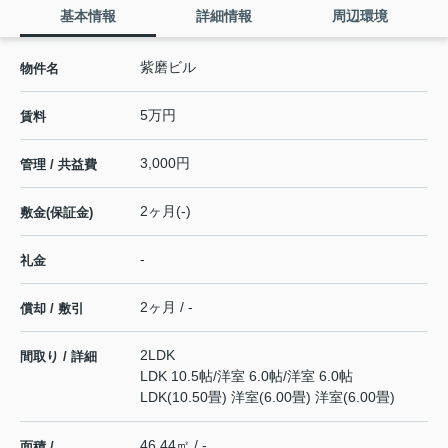
基本情報
詳細情報
周辺環境
紫磨ビル
物件名
5万円
賃料
3,000円
管理 / 共益費
2ヶ月(-)
敷金(保証金)
-
礼金
2ヶ月 / -
償却 / 敷引
2LDK
間取り / 詳細
LDK 10.5帖
/
洋室 6.0帖
/
洋室 6.0帖
LDK(10.50畳) 洋室(6.00畳) 洋室(6.00畳)
46.44㎡ / -
面積 /