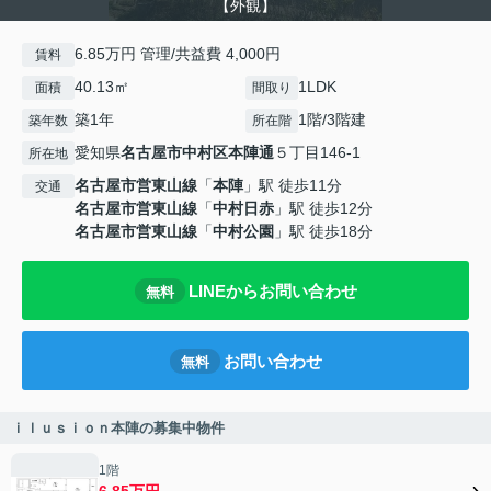
【外観】
6.85万円 管理/共益費 4,000円
賃料
40.13㎡
1LDK
面積
間取り
築1年
1階/3階建
築年数
所在階
愛知県
名古屋市中村区
本陣通
５丁目146-1
所在地
名古屋市営東山線
「
本陣
」駅 徒歩11分
交通
名古屋市営東山線
「
中村日赤
」駅 徒歩12分
名古屋市営東山線
「
中村公園
」駅 徒歩18分
LINEからお問い合わせ
無料
お問い合わせ
無料
ｉｌｕｓｉｏｎ本陣の募集中物件
1階
6.85万円