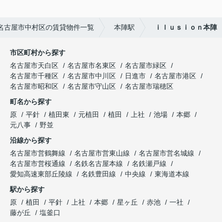
名古屋市中村区の賃貸物件一覧
本陣駅
ｉｌｕｓｉｏｎ本陣
市区町村から探す
名古屋市天白区
名古屋市名東区
名古屋市緑区
名古屋市千種区
名古屋市中川区
日進市
名古屋市港区
名古屋市昭和区
名古屋市守山区
名古屋市瑞穂区
町名から探す
原
平針
植田東
元植田
植田
上社
池場
本郷
元八事
野並
沿線から探す
名古屋市営鶴舞線
名古屋市営東山線
名古屋市営名城線
名古屋市営桜通線
名鉄名古屋本線
名鉄瀬戸線
愛知高速東部丘陵線
名鉄豊田線
中央線
東海道本線
駅から探す
原
植田
平針
上社
本郷
星ヶ丘
赤池
一社
藤が丘
塩釜口