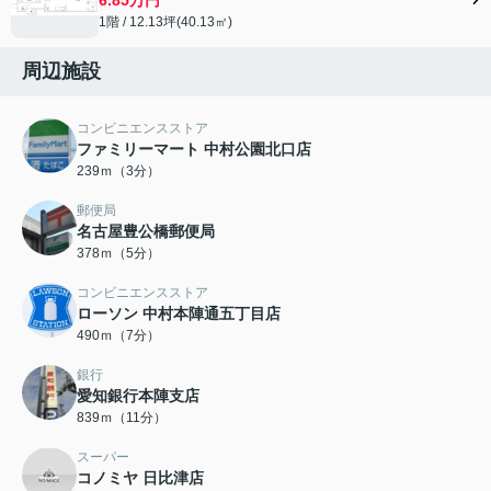
1階 / 12.13坪(40.13㎡)
周辺施設
コンビニエンスストア
ファミリーマート 中村公園北口店
239ｍ（3分）
郵便局
名古屋豊公橋郵便局
378ｍ（5分）
コンビニエンスストア
ローソン 中村本陣通五丁目店
490ｍ（7分）
銀行
愛知銀行本陣支店
839ｍ（11分）
スーパー
コノミヤ 日比津店