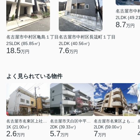
名古屋市中
2LDK (49.2
8.7
万円
名古屋市中村区長筬町１丁目
名古屋市中村区亀島１丁目
2LDK (40.56㎡)
2SLDK (85.85㎡)
7.6
18.5
万円
万円
よく見られている物件
名古屋市名東区上社２丁目
名古屋市天白区中平２丁目
名古屋市名東区よもぎ台２丁目
1K (21.00㎡)
2DK (39.33㎡)
2LDK (59.00㎡)
1
2.6
5.7
7
万円
万円
万円