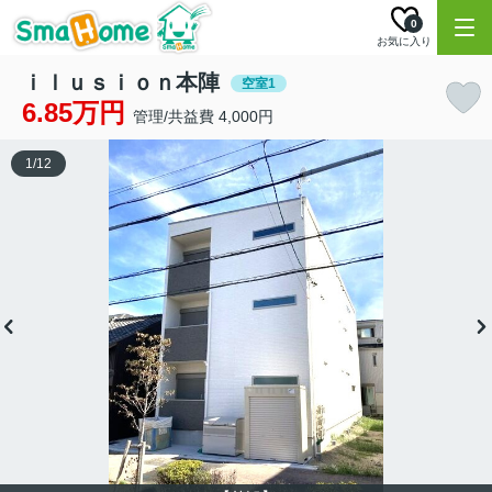
0
お気に入り
ｉｌｕｓｉｏｎ本陣
空室1
6.85万円
管理/共益費 4,000円
1
/
12